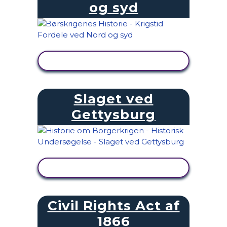
og syd
SE AKTIVITET
Slaget ved
Gettysburg
SE AKTIVITET
Civil Rights Act af
1866