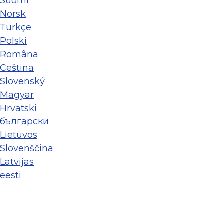
Suomi
Norsk
Türkçe
Polski
Româna
Ceština
Slovenský
Magyar
Hrvatski
български
Lietuvos
Slovenščina
Latvijas
eesti