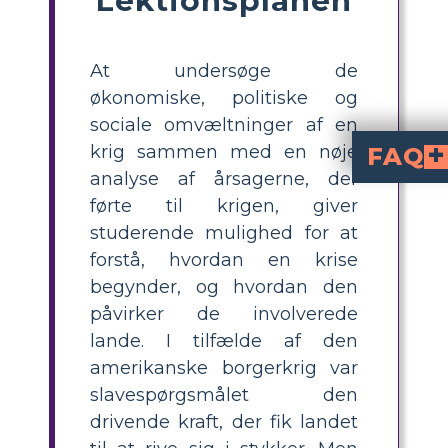
At undersøge de
økonomiske, politiske og
sociale omvæltninger af en
krig sammen med en nøje
FAQ
analyse af årsagerne, der
Selvom slaveri var en væsentlig medvirkende faktor, spillede andre elementer, herunder økonomiske uligheder og lokal politisk uro, også en rolle. Andre mindre elementer såsom forskelle i meninger og
Hvilken rolle spille
Spændinger over emner som takster og regeringens rolle i økonomien skyldtes de økonomiske forskel
førte til krigen, giver
studerende mulighed for at
forstå, hvordan en krise
begynder, og hvordan den
påvirker de involverede
lande. I tilfælde af den
amerikanske borgerkrig var
slavespørgsmålet den
drivende kraft, der fik landet