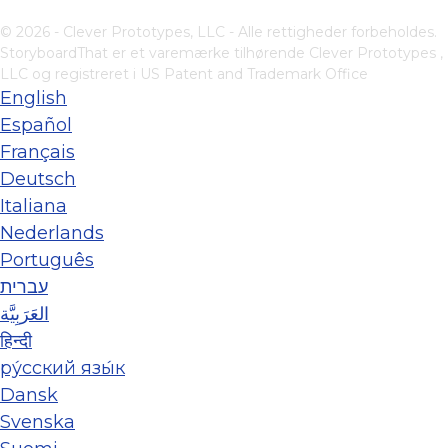
© 2026 - Clever Prototypes, LLC - Alle rettigheder forbeholdes.
StoryboardThat er et varemærke tilhørende
Clever Prototypes ,
LLC
og registreret i US Patent and Trademark Office
English
Español
Français
Deutsch
Italiana
Nederlands
Português
עברית
العَرَبِيَّة
हिन्दी
ру́сский язы́к
Dansk
Svenska