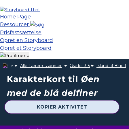
Home Page
Ressourcer
Prisfastsættelse
Opret en Storyboard
Opret et Storyboard
Alle Lærerressourcer
Grader 3-5
Island af Blue D
Karakterkort til
Øen
med de blå delfiner
KOPIER AKTIVITET