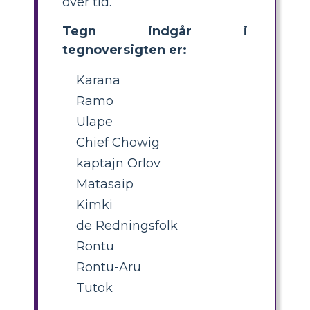
over tid.
Tegn indgår i
tegnoversigten er:
Karana
Ramo
Ulape
Chief Chowig
kaptajn Orlov
Matasaip
Kimki
de Redningsfolk
Rontu
Rontu-Aru
Tutok