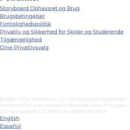
Storyboard Ophavsret og Brug
Brugsbetingelser
Fortrolighedspolitik
Privatliv og Sikkerhed for Skoler og Studerende
Tilgængelighed
Dine Privatlivsvalg
© 2026 - Clever Prototypes, LLC - Alle rettigheder forbeholdes.
StoryboardThat er et varemærke tilhørende
Clever Prototypes ,
LLC
og registreret i US Patent and Trademark Office
English
Español