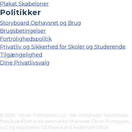
Plakat Skabeloner
Politikker
Storyboard Ophavsret og Brug
Brugsbetingelser
Fortrolighedspolitik
Privatliv og Sikkerhed for Skoler og Studerende
Tilgængelighed
Dine Privatlivsvalg
© 2026 - Clever Prototypes, LLC - Alle rettigheder forbeholdes.
StoryboardThat er et varemærke tilhørende
Clever Prototypes ,
LLC
og registreret i US Patent and Trademark Office