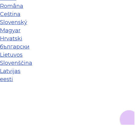
Româna
Ceština
Slovenský
Magyar
Hrvatski
български
Lietuvos
Slovenščina
Latvijas
eesti