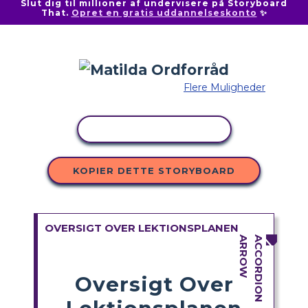
Slut dig til millioner af undervisere på Storyboard
That.
Opret en gratis uddannelseskonto
✨
Flere Muligheder
KOPIER AKTIVITET
KOPIER DETTE STORYBOARD
OVERSIGT OVER LEKTIONSPLANEN
Oversigt Over
Lektionsplanen