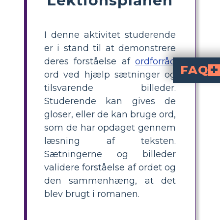
I denne aktivitet studerende
er i stand til at demonstrere
deres forståelse af
ordforråd
FAQ
ord ved hjælp sætninger og
tilsvarende billeder.
Hvad er et visuelt ordforrådsbræt til Matilda?
til Matilda er en aktivitet, hvor elever vælger ordforrådsord fra romanen, definerer dem, bruger dem i sætninger og laver illustrationer eller finder billeder, der repræsenterer deres betydning og kontekst i historien.
Hvordan kan jeg hj
vælge nøgleo
fra Matilda, slå op
gennem tegninger eller kuraterede billeder. Denne flertrinsmetode uddyber f
Hvad er nogle eksempl
Eksempler på ordforrådsor
Hvilke trin skal elever følge for at færdiggøre et visuelt ordforrådsbræt til Matilda?
Eleverne skal: 1) Vælge tre ord fra historien, 2) Skriv hvert ord i en overskriftsboks, 
Hvorfor er visual
hjælper eleverne med at forbinde ord til kontekst, forbedrer hukommelsen og øger engagementet. V
får eleverne en dybere forståelse af spro
Studerende kan gives de
gloser, eller de kan bruge ord,
som de har opdaget gennem
læsning af teksten.
Sætningerne og billeder
validere forståelse af ordet og
den sammenhæng, at det
blev brugt i romanen.