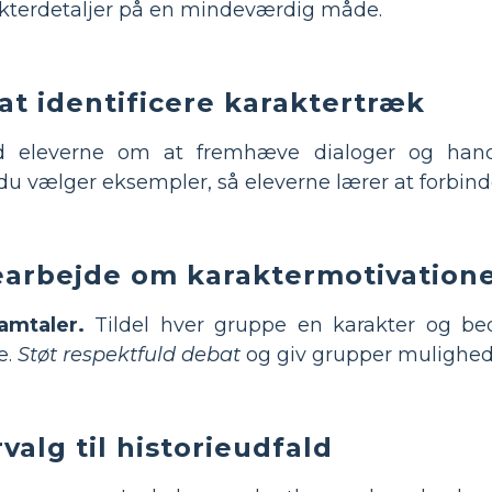
akterdetaljer på en mindeværdig måde.
 at identificere karaktertræk
eleverne om at fremhæve dialoger og handli
u vælger eksempler, så eleverne lærer at forbinde
arbejde om karaktermotivation
amtaler.
Tildel hver gruppe en karakter og be
e.
Støt respektfuld debat
og giv grupper mulighed f
valg til historieudfald