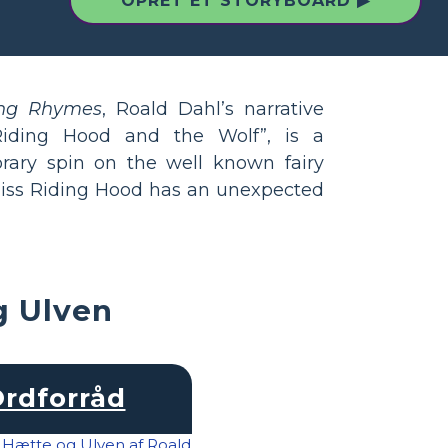
OPRET ET STORYBOARD ▶
ing Rhymes
, Roald Dahl’s narrative
Riding Hood and the Wolf”, is a
ary spin on the well known fairy
, Miss Riding Hood has an unexpected
g Ulven
rdforråd