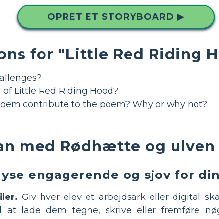
OPRET ET STORYBOARD ▶
ons for "Little Red Riding 
allenges?
 of Little Red Riding Hood?
poem contribute to the poem? Why or why not?
an med Rødhætte og ulve
lyse engagerende og sjov for din
ler.
Giv hver elev et arbejdsark eller digital sk
 at lade dem tegne, skrive eller fremføre nø