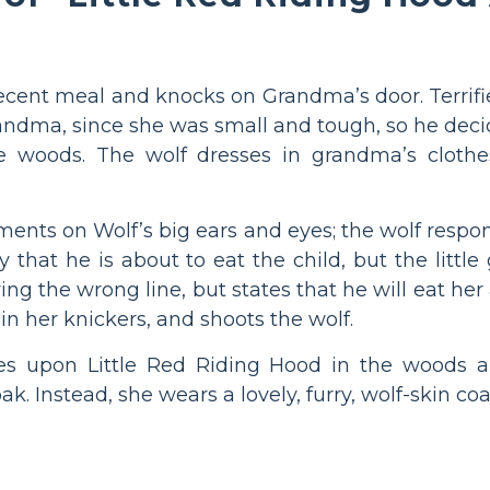
decent meal and knocks on Grandma’s door. Terrif
randma, since she was small and tough, so he decid
 woods. The wolf dresses in grandma’s clothes,
ments on Wolf’s big ears and eyes; the wolf respon
 that he is about to eat the child, but the little
ying the wrong line, but states that he will eat he
 in her knickers, and shoots the wolf.
mes upon Little Red Riding Hood in the woods 
ak. Instead, she wears a lovely, furry, wolf-skin coa