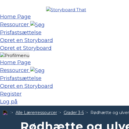
Home Page
Ressourcer
Prisfastsættelse
Opret en Storyboard
Opret et Storyboard
Home Page
Ressourcer
Prisfastsættelse
Opret en Storyboard
Register
Log på
Alle Lærerressourcer
Grader 3-5
Rødhætte og ulve
Rødhætte og ul