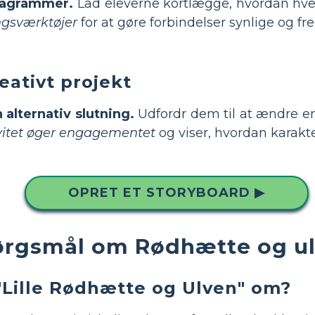
diagrammer.
Lad eleverne kortlægge, hvordan hver
ngsværktøjer
for at gøre forbindelser synlige og f
eativt projekt
alternativ slutning.
Udfordr dem til at ændre en 
vitet øger engagementet
og viser, hvordan karakte
OPRET ET STORYBOARD ▶
pørgsmål om Rødhætte og u
"Lille Rødhætte og Ulven" om?