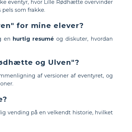
ske eventyr, hvor Lille Rødhætte overvinder
s pels som frakke.
ven" for mine elever?
g en
hurtig resumé
og diskuter, hvordan
Rødhætte og Ulven"?
ammenligning af versioner af eventyret, og
ioner.
e?
dig vending på en velkendt historie, hvilket