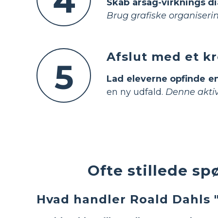
4
Skab årsag-virknings 
Brug grafiske organiseri
Afslut med et kr
5
Lad eleverne opfinde en 
en ny udfald.
Denne akti
Ofte stillede s
Hvad handler Roald Dahls 