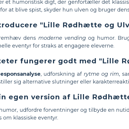
r et humoristisk digt, der genfortæller det klassi
for at blive spist, skyder hun ulven og bruger den
troducere "Lille Rødhætte og Ul
 fremhæv dens
moderne vending
og humor. Bru
onelle eventyr for straks at engagere eleverne.
teter fungerer godt med "Lille 
responsanalyse
, udforskning af
rytme og rim
, s
tiller sig alternative slutninger eller karakterreakt
in egen version af Lille Rødhætt
je humor, udfordre forventninger og tilbyde en nuti
 om klassiske eventyr.