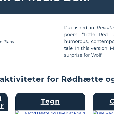
Published in
Revolt
poem, “Little Red 
humorous, contempor
tale. In this version
surprise for Wolf!
aktiviteter for Rødhætte o
g
Tegn
O
r