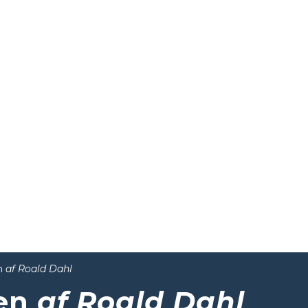
n
af Roald Dahl
ven
af Roald Dahl