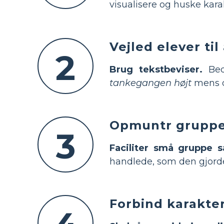
visualisere og huske kar
Vejled elever til
2
Brug tekstbeviser.
Bed 
tankegangen højt
mens d
Opmuntr gruppe
3
Faciliter små gruppe s
handlede, som den gjord
Forbind karakter