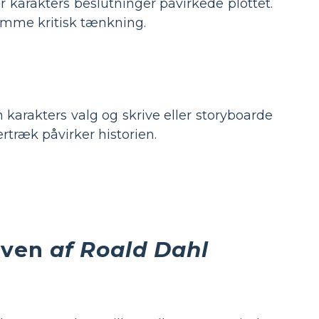
 karakters beslutninger påvirkede plottet.
remme kritisk tænkning.
karakters valg og skrive eller storyboarde
rtræk påvirker historien.
lven
af Roald Dahl