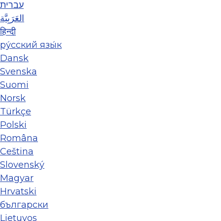
עברית
العَرَبِيَّة
हिन्दी
ру́сский язы́к
Dansk
Svenska
Suomi
Norsk
Türkçe
Polski
Româna
Ceština
Slovenský
Magyar
Hrvatski
български
Lietuvos