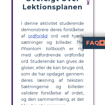
Lektionsplanen
I denne aktivitet studerende
demonstrere deres forståelse
af
ordforråd
ord ved hjælp
FAQ
sætninger og billeder.
The
Phantom tollbooth
er rig
På hvilke måder kan lærer
Til ordforrådsøvelser, spil og interaktive ordkort kan lærere bruge apps og onlineressourcer. Bed dine elever om at lave film eller præsentationer, der definerer svære termer inden for fortællingens rammer.
Hvordan kan gruppe
Kollaborativ læring fremmes af gruppeaktiviteter. Giv eleverne aktiviteter at gennemføre, såsom ordsøgninger, gruppesamtaler eller samarbejdsprojekter, så de kan udforske og forstå
Hvordan kan lære
Lærere kan vurdere elever ved hjælp af en række forskellige metoder, herunder samtaler i klassen,
med udfordrende ordforråd
ord. Studerende kan gives de
gloser, eller de kan bruge ord,
som de har opdaget gennem
deres læsning af teksten.
Sætningerne og billeder
validere forståelse af ordet,
og den sammenhæng, at det