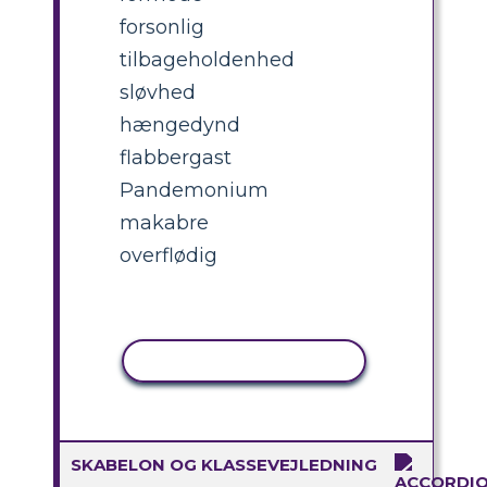
forsonlig
tilbageholdenhed
sløvhed
hængedynd
flabbergast
Pandemonium
makabre
overflødig
KOPIER AKTIVITET
SKABELON OG KLASSEVEJLEDNING