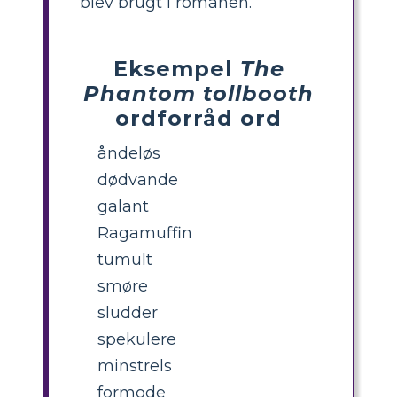
blev brugt i romanen.
Eksempel
The
Phantom tollbooth
ordforråd ord
åndeløs
dødvande
galant
Ragamuffin
tumult
smøre
sludder
spekulere
minstrels
formode