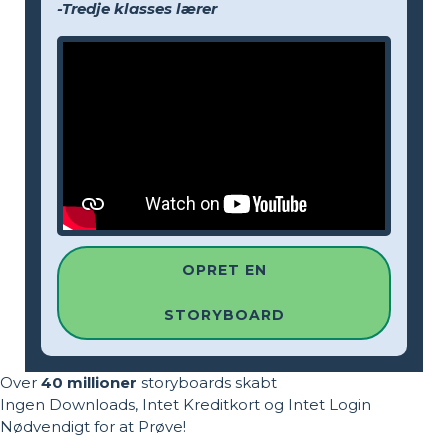
-Tredje klasses lærer
OPRET EN
STORYBOARD
Over
40 millioner
storyboards skabt
Ingen Downloads, Intet Kreditkort og Intet Login
Nødvendigt for at Prøve!