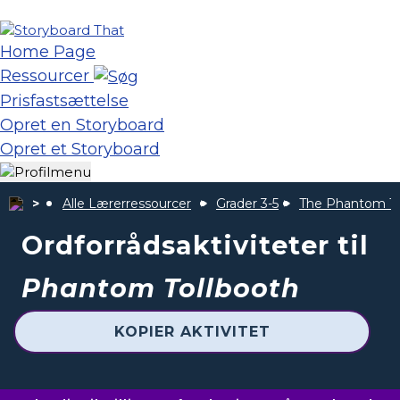
Home Page
Ressourcer
Prisfastsættelse
Opret en Storyboard
Opret et Storyboard
Alle Lærerressourcer
Grader 3-5
The Phantom To
Ordforrådsaktiviteter til
Phantom Tollbooth
KOPIER AKTIVITET