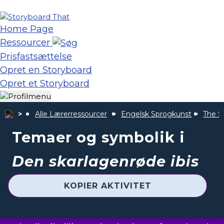
Home Page
Ressourcer
Prisfastsættelse
Opret en Storyboard
Opret et Storyboard
Alle Lærerressourcer
Engelsk Sprogkunst
The Sc
Temaer og symbolik i
Den skarlagenrøde ibis
KOPIER AKTIVITET