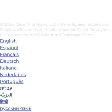
© 2026 - Clever Prototypes, LLC - Alle rettigheder forbeholdes.
StoryboardThat er et varemærke tilhørende
Clever Prototypes ,
LLC
og registreret i US Patent and Trademark Office
English
Español
Français
Deutsch
Italiana
Nederlands
Português
עברית
العَرَبِيَّة
हिन्दी
ру́сский язы́к