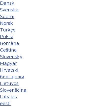
Dansk
Svenska
Suomi
Norsk
Türkçe
Polski
Româna
Ceština
Slovenský
Magyar
Hrvatski
български
Lietuvos
Slovenščina
Latvijas
eesti