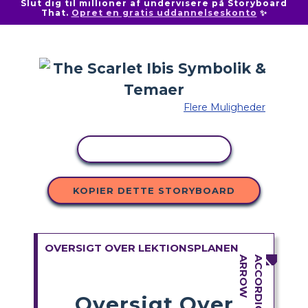
Slut dig til millioner af undervisere på Storyboard
That.
Opret en gratis uddannelseskonto
✨
Flere Muligheder
KOPIER AKTIVITET
KOPIER DETTE STORYBOARD
OVERSIGT OVER LEKTIONSPLANEN
Oversigt Over