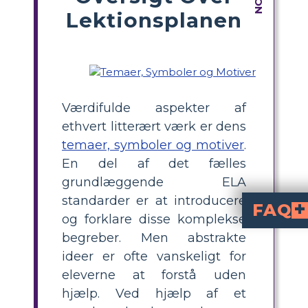
Lektionsplanen
Værdifulde aspekter af
ethvert litterært værk er dens
temaer, symboler og motiver
.
En del af det fælles
grundlæggende ELA
standarder er at introducere
FAQ
og forklare disse komplekse
Hvad er nogle af hov
Fortællingen fokuserer på det komplicerede bånd mellem fortælleren (Brother) og hans yngre, handicappede bror, Doodle.
I fortællingen fungerer kisten som et potent symbol. Det symboliserer død og dødelighed og varsler Doodles forfærdelige afslutning. Da bror tvinger Doodle til at røre ved kisten, ændrer det deres forhold og sætter den chokerende afslutning på historien.
begreber. Men abstrakte
ideer er ofte vanskeligt for
eleverne at forstå uden
hjælp. Ved hjælp af et