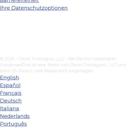
Barrierefreiheit
Ihre Datenschutzoptionen
© 2026 - Clever Prototypes, LLC - Alle Rechte vorbehalten.
StoryboardThat ist eine Marke von
Clever Prototypes , LLC
und
beim US-Patent- und Markenamt eingetragen
English
Español
Français
Deutsch
Italiana
Nederlands
Português