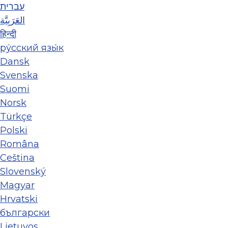
עברית
العَرَبِيَّة
हिन्दी
ру́сский язы́к
Dansk
Svenska
Suomi
Norsk
Türkçe
Polski
Româna
Ceština
Slovenský
Magyar
Hrvatski
български
Lietuvos