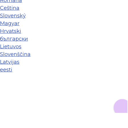
Româna
Ceština
Slovenský
Magyar
Hrvatski
български
Lietuvos
Slovenščina
Latvijas
eesti