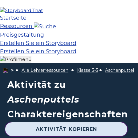
Startseite
Ressourcen
Preisgestaltung
Erstellen Sie ein Storyboard
Erstellen Sie ein Storyboard
Alle Lehrerressourcen
Klasse 3-5
Aschenputtel
Aktivität zu
Aschenputtels
Charaktereigenschaften
AKTIVITÄT KOPIEREN