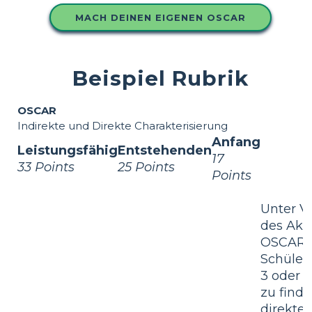
MACH DEINEN EIGENEN OSCAR
Beispiel Rubrik
OSCAR
Indirekte und Direkte Charakterisierung
Anfang
Leistungsfähig
Entstehenden
17
33 Points
25 Points
Points
Unter 
des Ak
OSCAR 
Schüler 
3 oder 
zu finde
direkte