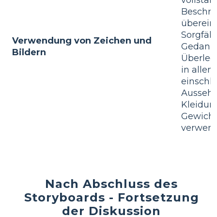
Beschre
überein
Sorgfält
Verwendung von Zeichen und
Gedank
Bildern
Überle
in allen
einschli
Aussehe
Kleidun
Gewicht,
verwend
Nach Abschluss des
Storyboards - Fortsetzung
der Diskussion