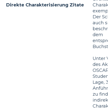
Direkte Charakterisierung Zitate
Charakt
exemplif
Der Sch
auch sie
beschri
dem
entspr
Buchsta
Unter 
des Ak
OSCAR 
Student 
Lage, 3
Anführu
zu finde
indirekt
Charakt