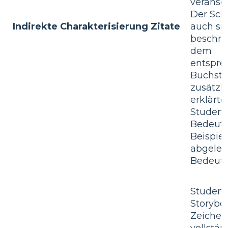
veransc
Der Sch
Indirekte Charakterisierung Zitate
auch sie
beschri
dem
entspr
Buchsta
zusätzli
erklärte
Student
Bedeutu
Beispie
abgelei
Bedeutu
Student
Storybo
Zeichen,
vollstän