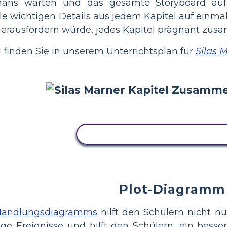
s warten und das gesamte Storyboard auf e
alle wichtigen Details aus jedem Kapitel auf ein
herausfordern würde, jedes Kapitel prägnant zu
 finden Sie in unserem Unterrichtsplan für
Silas 
KOPIEREN SIE DIESES STORY
Plot-Diagramm
Handlungsdiagramms
hilft den Schülern nicht nu
ge Ereignisse und hilft den Schülern, ein besser