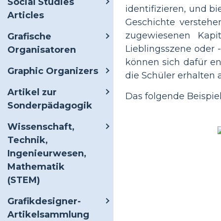
Social Studies
identifizieren, und b
Articles
Geschichte verstehen
zugewiesenen Kapite
Grafische
Lieblingsszene oder -
Organisatoren
können sich dafür en
Graphic Organizers
die Schüler erhalte
Artikel zur
Das folgende Beispiel
Sonderpädagogik
Wissenschaft,
Technik,
Ingenieurwesen,
Mathematik
(STEM)
Grafikdesigner-
Artikelsammlung