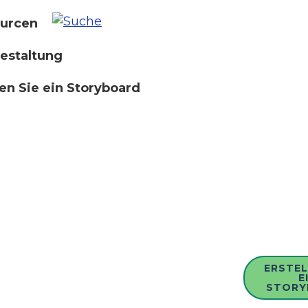
urcen
estaltung
len Sie ein Storyboard
ERSTEL
E
STORY