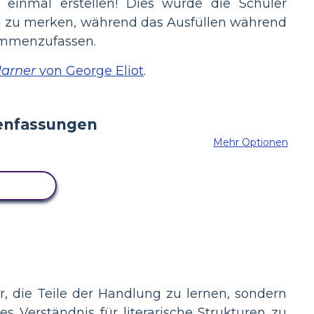
inmal erstellen! Dies würde die Schüler
mal zu merken, während das Ausfüllen während
sammenzufassen.
Marner
von George Eliot
.
Mehr Optionen
BOARD
r, die Teile der Handlung zu lernen, sondern
es Verständnis für literarische Strukturen zu