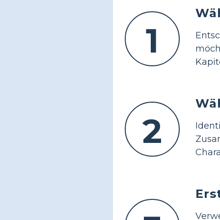
Wäh
1
Ents
möch
Kapi
Wäh
2
Iden
Zus
Chara
Ers
Verw