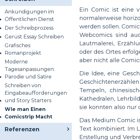
Ein Comic ist eine v
Ankündigungen im
normalerweise horizo
Öffentlichen Dienst
werden sollen. Comics
Der Schreibprozess
Webcomics sind auch
Gerüst Essay Schreiben
Lautmalerei, Erzähl
Grafisches
oder des Ortes erfol
Romanprojekt
aber nicht alle Comi
Moderne
Tagesanpassungen:
Die Idee, eine Gesch
Parodie und Satire
Geschichtenerzählen
Schreiben von
Tempeln, chinesisch
Eingabeaufforderungen
Kathedralen, Lehrbild
und Story Starters
sie konnten also
nur
d
Wie man Einen
Comicstrip Macht
Das Medium Comic ist
Text kombiniert. Im L
Referenzen
Erstellung und Verbr