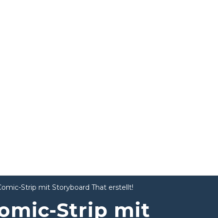
mic-Strip mit Storyboard That erstellt!
omic-Strip mit