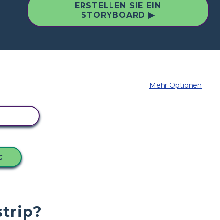
ERSTELLEN SIE EIN
STORYBOARD ▶
Mehr Optionen
BOARD
C
strip?