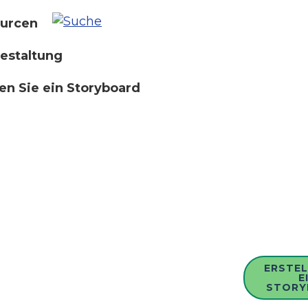
urcen
estaltung
len Sie ein Storyboard
ERSTEL
E
STORY