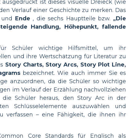
 ausgedrückt ist dieses visuelle Dreieck (wie
h den Verlauf einer Geschichte zu merken. Das
und
Ende
, die sechs Hauptteile bzw.
„Die
 steigende Handlung, Höhepunkt, fallende
r Schüler wichtige Hilfsmittel, um ihr
len und ihre Wertschätzung für Literatur zu
ls
Story Charts, Story Arcs, Story Plot Line,
iagrams
bezeichnet. Wie auch immer Sie es
olge anzuordnen, da die Schüler so wichtige
gen im Verlauf der Erzählung nachvollziehen
 die Schüler heraus, den Story Arc in der
sten Schlüsselelemente auszuwählen und
erfassen – eine Fähigkeit, die ihnen ihr
r Common Core Standards für Englisch als