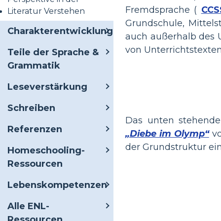
Fremdsprache (
CCS
Literatur Verstehen
Grundschule, Mittel
Charakterentwicklung
auch außerhalb des U
von Unterrichtstexte
Teile der Sprache &
Grammatik
Leseverstärkung
Schreiben
Das unten stehende 
Referenzen
„Diebe im Olymp“
vo
der Grundstruktur e
Homeschooling-
Ressourcen
Lebenskompetenzen
Alle ENL-
Ressourcen