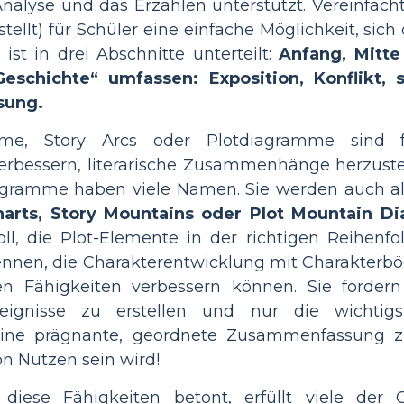
Analyse und das Erzählen unterstützt. Vereinfacht
tellt) für Schüler eine einfache Möglichkeit, sic
t in drei Abschnitte unterteilt:
Anfang, Mitte
Geschichte“ umfassen: Exposition, Konflikt,
sung.
mme, Story Arcs oder Plotdiagramme sind fü
erbessern, literarische Zusammenhänge herzustel
Diagramme haben viele Namen. Sie werden auch a
harts, Story Mountains oder Plot Mountain D
oll, die Plot-Elemente in der richtigen Reihenf
nnen, die Charakterentwicklung mit Charakterbö
en Fähigkeiten verbessern können. Sie fordern
reignisse zu erstellen und nur die wichtig
ne prägnante, geordnete Zusammenfassung zu v
n Nutzen sein wird!
r diese Fähigkeiten betont, erfüllt viele de