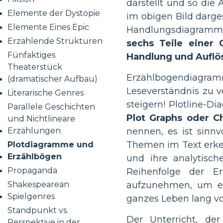
darstellt und so die 
Elemente der Dystopie
im obigen Bild darges
Elemente Eines Epic
Handlungsdiagramm is
Erzählende Strukturen
sechs Teile einer 
Fünfaktiges
Handlung und Auflö
Theaterstück
Erzählbogendiagra
(dramatischer Aufbau)
Leseverständnis zu v
Literarische Genres
steigern! Plotline-
Parallele Geschichten
Plot Graphs oder C
und Nichtlineare
Erzählungen
nennen, es ist sinnv
Themen im Text erke
Plotdiagramme und
Erzählbögen
und ihre analytisch
Propaganda
Reihenfolge der E
Shakespearean
aufzunehmen, um ei
Spielgenres
ganzes Leben lang vo
Standpunkt vs.
Der Unterricht, de
Perspektive in der