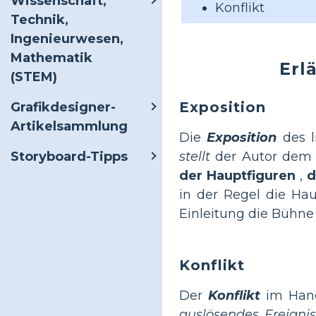
Wissenschaft,
Konflikt
Technik,
Ingenieurwesen,
Mathematik
Erl
(STEM)
Exposition
Grafikdesigner-
Artikelsammlung
Die
Exposition
des l
stellt
der Autor dem 
Storyboard-Tipps
der Hauptfiguren
,
d
in der Regel die Hau
Einleitung die Bühne 
Konflikt
Der
Konflikt
im Handl
auslösendes Ereignis