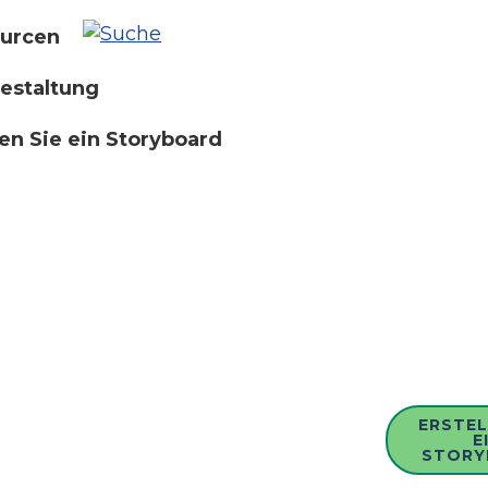
urcen
estaltung
len Sie ein Storyboard
ERSTEL
E
STORY