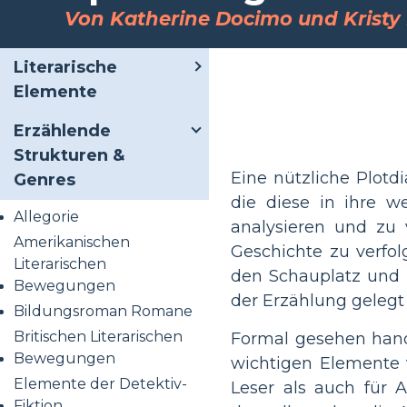
Von Katherine Docimo und Kristy 
Literarische
Elemente
Erzählende
Strukturen &
Eine nützliche Plotd
Genres
die diese in ihre we
Allegorie
analysieren und zu v
Amerikanischen
Geschichte zu verfol
Literarischen
den Schauplatz und l
Bewegungen
der Erzählung gelegt 
Bildungsroman Romane
Britischen Literarischen
Formal gesehen hande
Bewegungen
wichtigen Elemente 
Elemente der Detektiv-
Leser als auch für A
Fiktion