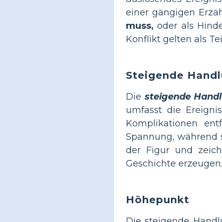
einer gängigen Erzäh
muss,
oder als Hinde
Konflikt gelten als T
Steigende Hand
Die
steigende Hand
umfasst die Ereigni
Komplikationen ent
Spannung, während si
der Figur und zeic
Geschichte erzeugen.
Höhepunkt
Die steigende Handl