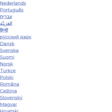
Nederlands
Português
עברית
العَرَبِيَّة
हिन्दी
ру́сский язы́к
Dansk
Svenska
Suomi
Norsk
Türkçe
Polski
Româna
Ceština
Slovenský
Magyar
Hrvatski