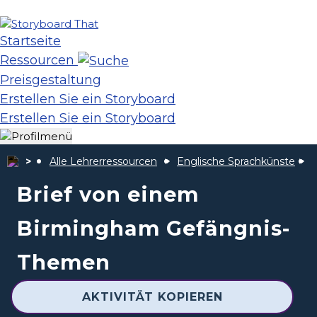
Startseite
Ressourcen
Preisgestaltung
Erstellen Sie ein Storyboard
Erstellen Sie ein Storyboard
Alle Lehrerressourcen
Englische Sprachkünste
B
Brief von einem
Birmingham Gefängnis-
Themen
AKTIVITÄT KOPIEREN