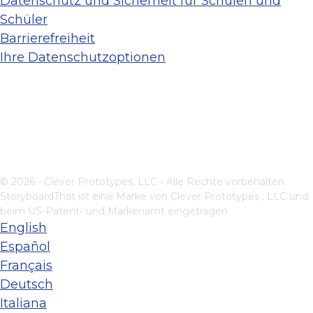
Datenschutz und Sicherheit für Schulen und
Schüler
Barrierefreiheit
Ihre Datenschutzoptionen
© 2026 - Clever Prototypes, LLC - Alle Rechte vorbehalten.
StoryboardThat ist eine Marke von
Clever Prototypes , LLC
und
beim US-Patent- und Markenamt eingetragen
English
Español
Français
Deutsch
Italiana