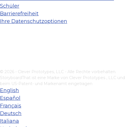
Schüler
Barrierefreiheit
Ihre Datenschutzoptionen
© 2026 - Clever Prototypes, LLC - Alle Rechte vorbehalten.
StoryboardThat ist eine Marke von
Clever Prototypes , LLC
und
beim US-Patent- und Markenamt eingetragen
English
Español
Français
Deutsch
Italiana