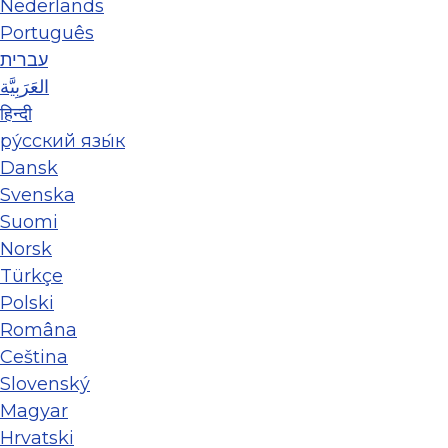
Nederlands
Português
עברית
العَرَبِيَّة
हिन्दी
ру́сский язы́к
Dansk
Svenska
Suomi
Norsk
Türkçe
Polski
Româna
Ceština
Slovenský
Magyar
Hrvatski