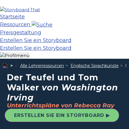
Startseite
Ressourcen
Preisgestaltung
Erstellen Sie ein Storyboard
Erstellen Sie ein Storyboard
Alle Lehrerressourcen
Englische Sprachkünste
D
Der Teufel und Tom
Walker
von Washington
Irving
Unterrichtspläne von Rebecca Ray
ERSTELLEN SIE EIN STORYBOARD ▶