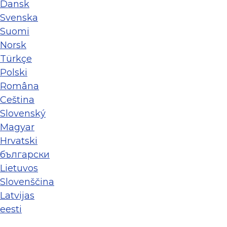
Dansk
Svenska
Suomi
Norsk
Türkçe
Polski
Româna
Ceština
Slovenský
Magyar
Hrvatski
български
Lietuvos
Slovenščina
Latvijas
eesti