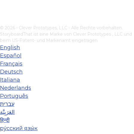
© 2026 - Clever Prototypes, LLC - Alle Rechte vorbehalten.
StoryboardThat ist eine Marke von
Clever Prototypes , LLC
und
beim US-Patent- und Markenamt eingetragen
English
Español
Français
Deutsch
Italiana
Nederlands
Português
עברית
العَرَبِيَّة
हिन्दी
ру́сский язы́к