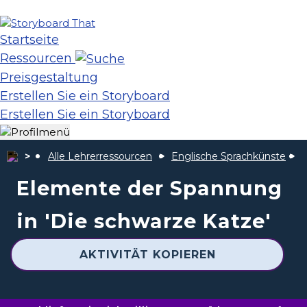
Startseite
Ressourcen
Preisgestaltung
Erstellen Sie ein Storyboard
Erstellen Sie ein Storyboard
Alle Lehrerressourcen
Englische Sprachkünste
D
Elemente der Spannung
in 'Die schwarze Katze'
AKTIVITÄT KOPIEREN