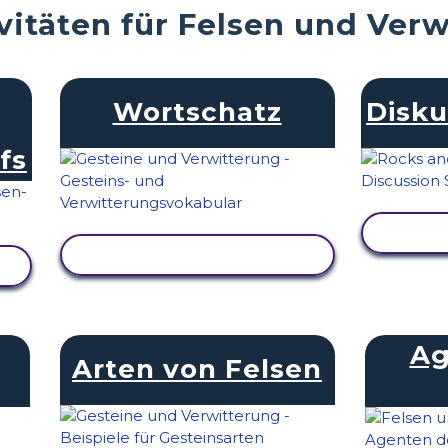
vitäten für Felsen und Ver
Wortschatz
Disku
fs
AKT
AKTIVITÄT ANZEIGEN
Ag
Arten von Felsen