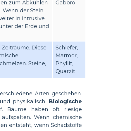
Felsen zum Abkühlen
Gabbro
e. Wenn der Stein
eiter in intrusive
 unter der Erde und
 Zeiträume. Diese
Schiefer,
emische
Marmor,
chmelzen. Steine,
Phyllit,
Quarzit
verschiedene Arten geschehen.
und physikalisch.
Biologische
f. Bäume haben oft riesige
 aufspalten. Wenn chemische
gen entsteht, wenn Schadstoffe