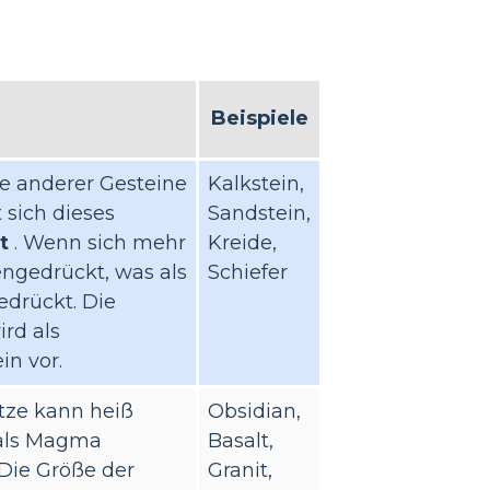
Beispiele
le anderer Gesteine
Kalkstein,
 sich dieses
Sandstein,
t
. Wenn sich mehr
Kreide,
ngedrückt, was als
Schiefer
edrückt. Die
ird als
n vor.
itze kann heiß
Obsidian,
 als Magma
Basalt,
Die Größe der
Granit,