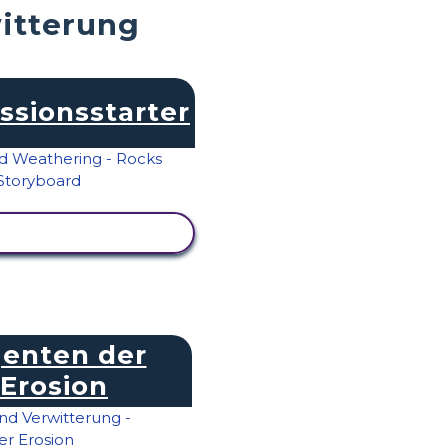
witterung
ssionsstarter
IVITÄT ANZEIGEN
enten der
Erosion