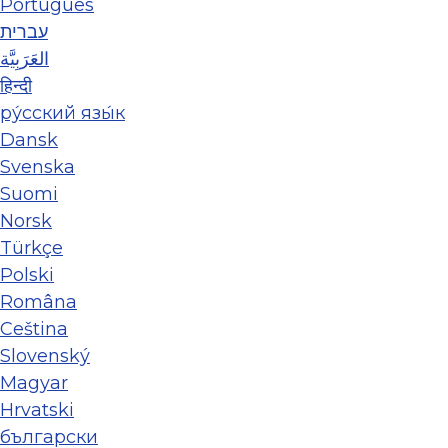
Português
עברית
العَرَبِيَّة
हिन्दी
ру́сский язы́к
Dansk
Svenska
Suomi
Norsk
Türkçe
Polski
Româna
Ceština
Slovenský
Magyar
Hrvatski
български