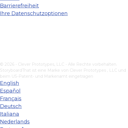
Barrierefreiheit
Ihre Datenschutzoptionen
© 2026 - Clever Prototypes, LLC - Alle Rechte vorbehalten.
StoryboardThat ist eine Marke von
Clever Prototypes , LLC
und
beim US-Patent- und Markenamt eingetragen
English
Español
Français
Deutsch
Italiana
Nederlands