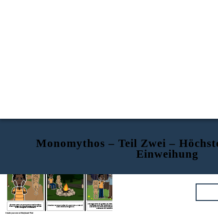
Monomythos – Teil Zwei – Höchst
Einweihung
Mentor Helfer
Überschreiten der Schwelle
Test/Verbündete/Feinde
Mentor Helfer
Überschreiten der 
Unterwegs werden sie getestet und treffen auf Feinde oder
Ein Helfer kommt, um den Helden durch seine Reise zu
Die beiden fahren dann weiter bis zu dem Punkt, an dem ein
Verbündete. Als sie den unheimlichen Wald erreichen,
führen. In diesem Fall ist es ein tapferer Hund, der dem
Zurück nicht mehr möglich ist.
erscheint ein Mann mit einem Suchscheinwerfer und
Helden als Begleiter zur Seite steht.
verscheucht die Fledermäuse.
Create your own at Storyboard That