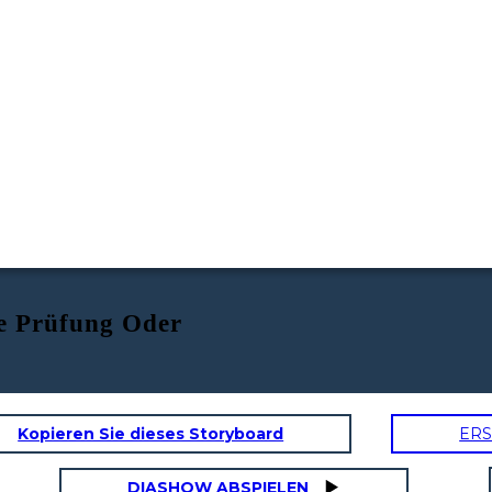
e Prüfung Oder
Kopieren Sie dieses Storyboard
ERS
Schwelle
Test/Verbündete/Feinde
DIASHOW ABSPIELEN