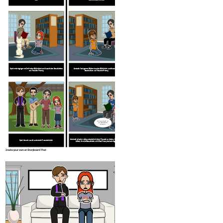
Opal verbringt gerne Zeit in der Bibliothek und lauscht den Geschichten
Amanda liest gerne Bücher aus der Bibliothek und lauscht den
von Fräulein Franny.
Geschichten von Fräulein Franny.
Amanda, willst du
die Geschichte
anhören?
INDIEN OPAL BULONI
AMANDA WILKI
Amanda ist sehr ruhig und scheint keine Freunde zu haben, bis Opal sie
Opal ist sehr sozial und macht Freunde leicht.
bittet, ihr eine Geschichte mit Miss Franny beizubringen.
Create your own at Storyboard That