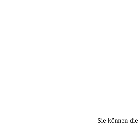
Opal verbringt gerne Zeit in der
von Fr
Sie können die