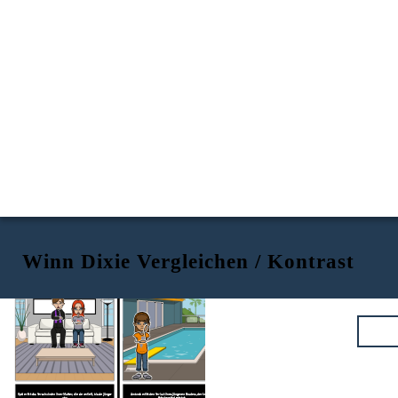
Winn Dixie Vergleichen / Kontrast
INDIEN OPAL BULONI
AMANDA WILKINSON
Opal erlitt das Verschwinden ihrer Mutter, die sie verließ, als sie jünger
Amanda erlitt den Verlust ihres jüngeren Bruders, der in ihrem
war.
Schwimmbad ertrank.