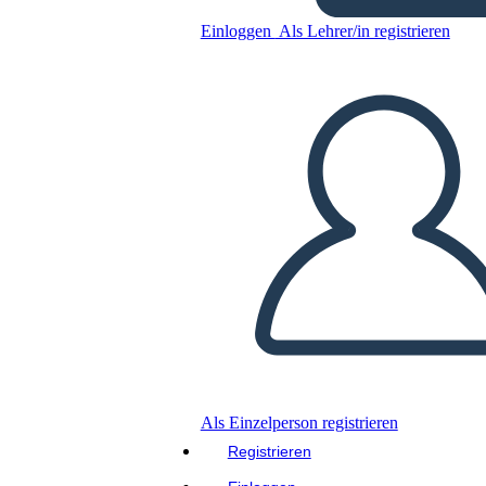
Einloggen
Als Lehrer/in registrieren
Zeichentabelle 5-Field
Template
Kopieren Sie dieses Storyboard
ERSTELLEN SIE EIN STORYBOARD
DIASHOW ABSPIELEN
LIES MIR VOR
Als Einzelperson registrieren
Registrieren