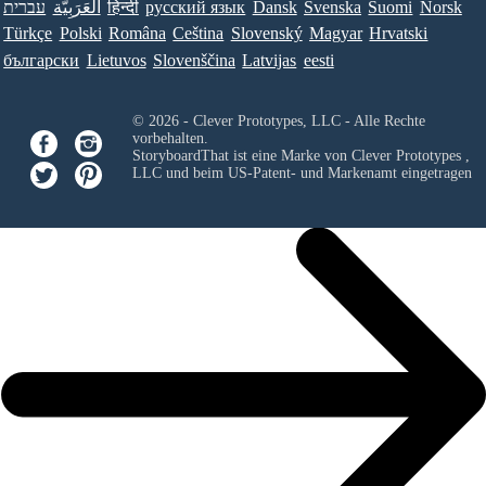
עברית
العَرَبِيَّة
हिन्दी
ру́сский язы́к
Dansk
Svenska
Suomi
Norsk
Türkçe
Polski
Româna
Ceština
Slovenský
Magyar
Hrvatski
български
Lietuvos
Slovenščina
Latvijas
eesti
© 2026 - Clever Prototypes, LLC - Alle Rechte
vorbehalten.
StoryboardThat ist eine Marke von
Clever Prototypes ,
LLC
und beim US-Patent- und Markenamt eingetragen