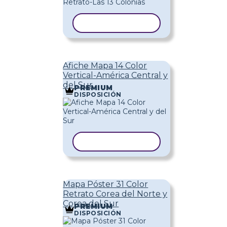
COPIAR PLANTILLA
Afiche Mapa 14 Color
Vertical-América Central y
del Sur
PREMIUM
DISPOSICIÓN
COPIAR PLANTILLA
Mapa Póster 31 Color
Retrato Corea del Norte y
Corea del Sur
PREMIUM
DISPOSICIÓN