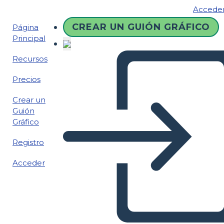
Accede
CREAR UN GUIÓN GRÁFICO
Página
Principal
Recursos
Precios
Crear un
Guión
Gráfico
Registro
Acceder