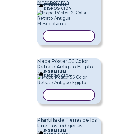
Mesopotamia
PREMIUM
DISPOSICIÓN
COPIAR PLANTILLA
Mapa Póster 36 Color
Retrato Antiguo Egipto
PREMIUM
DISPOSICIÓN
COPIAR PLANTILLA
Plantilla de Tierras de los
Pueblos Indígenas
PREMIUM