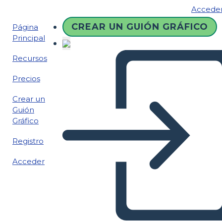
Accede
CREAR UN GUIÓN GRÁFICO
Página
Principal
Recursos
Precios
Crear un
Guión
Gráfico
Registro
Acceder