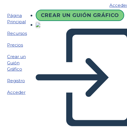
Accede
CREAR UN GUIÓN GRÁFICO
Página
Principal
Recursos
Precios
Crear un
Guión
Gráfico
Registro
Acceder