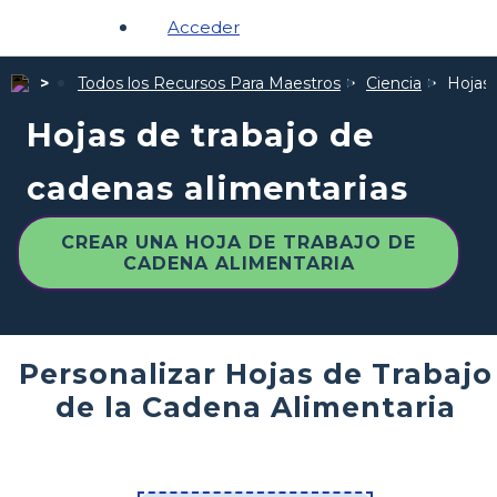
Acceder
Todos los Recursos Para Maestros
Ciencia
Hojas 
Hojas de trabajo de
cadenas alimentarias
CREAR UNA HOJA DE TRABAJO DE
CADENA ALIMENTARIA
Personalizar Hojas de Trabajo
de la Cadena Alimentaria