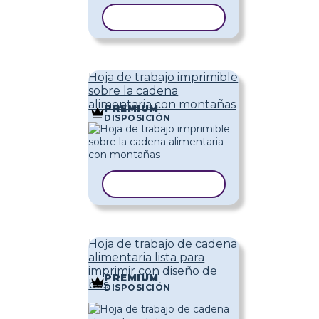
COPIAR PLANTILLA
Hoja de trabajo imprimible
sobre la cadena
alimentaria con montañas
PREMIUM
DISPOSICIÓN
COPIAR PLANTILLA
Hoja de trabajo de cadena
alimentaria lista para
imprimir con diseño de
PREMIUM
bos
DISPOSICIÓN