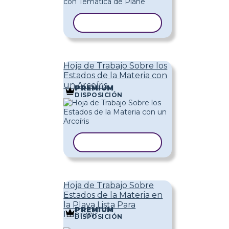
COPIAR PLANTILLA
Hoja de Trabajo Sobre los
Estados de la Materia con
un Arcoíris
PREMIUM
DISPOSICIÓN
COPIAR PLANTILLA
Hoja de Trabajo Sobre
Estados de la Materia en
la Playa Lista Para
PREMIUM
Imprimir
DISPOSICIÓN