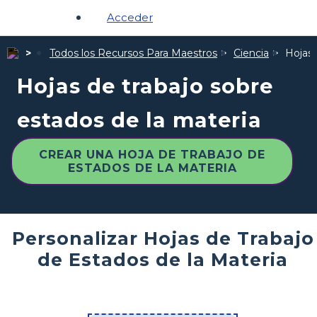
Acceder
Todos los Recursos Para Maestros
Ciencia
Hojas 
Hojas de trabajo sobre
estados de la materia
CREAR UNA HOJA DE TRABAJO DE
ESTADOS DE LA MATERIA
Personalizar Hojas de Trabajo
de Estados de la Materia