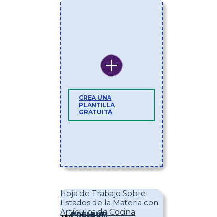
CREA UNA
PLANTILLA
GRATUITA
Hoja de Trabajo Sobre
Estados de la Materia con
Artículos de Cocina
PREMIUM