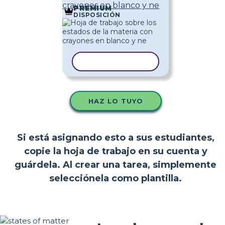
crayones en blanco y ne
PREMIUM
DISPOSICIÓN
COPIAR PLANTILLA
HAZ LO TUYO
Si está asignando esto a sus estudiantes,
copie la hoja de trabajo en su cuenta y
guárdela. Al crear una tarea, simplemente
selecciónela como plantilla.