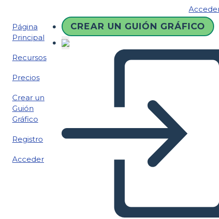
Accede
CREAR UN GUIÓN GRÁFICO
Página
Principal
Recursos
Precios
Crear un
Guión
Gráfico
Registro
Acceder