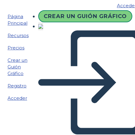
Accede
CREAR UN GUIÓN GRÁFICO
Página
Principal
Recursos
Precios
Crear un
Guión
Gráfico
Registro
Acceder