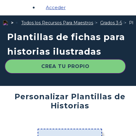
Acceder
Todos los Recursos Para Maestros
Grados 3-5
Pla
Plantillas de fichas para
historias ilustradas
CREA TU PROPIO
Personalizar Plantillas de
Historias