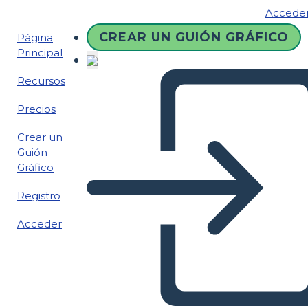
Accede
CREAR UN GUIÓN GRÁFICO
Página
Principal
Recursos
Precios
Crear un
Guión
Gráfico
Registro
Acceder