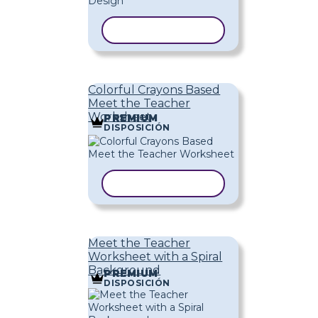
COPIAR PLANTILLA
Colorful Crayons Based
Meet the Teacher
Worksheet
PREMIUM
DISPOSICIÓN
COPIAR PLANTILLA
Meet the Teacher
Worksheet with a Spiral
Background
PREMIUM
DISPOSICIÓN