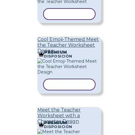
COPIAR PLANTILLA
Cool Emoji-Themed Meet
the Teacher Worksheet
Design
PREMIUM
DISPOSICIÓN
COPIAR PLANTILLA
Meet the Teacher
Worksheet with a
Character Design
PREMIUM
DISPOSICIÓN