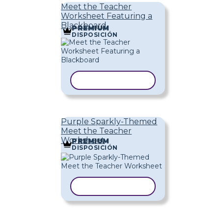
Meet the Teacher
Worksheet Featuring a
Blackboard
PREMIUM
DISPOSICIÓN
COPIAR PLANTILLA
Purple Sparkly-Themed
Meet the Teacher
Worksheet
PREMIUM
DISPOSICIÓN
COPIAR PLANTILLA