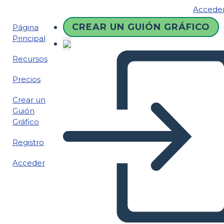
Accede
CREAR UN GUIÓN GRÁFICO
Página
Principal
Recursos
Precios
Crear un
Guión
Gráfico
Registro
Acceder