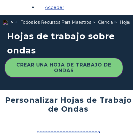
Acceder
Todos los Recursos Para Maestros
Ciencia
Hojas 
Hojas de trabajo sobre
ondas
CREAR UNA HOJA DE TRABAJO DE
ONDAS
Personalizar Hojas de Trabajo
de Ondas