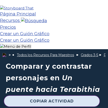
Página Principal
Recursos
Precios
Crear un Guión Gráfico
Crear un Guión Gráfico
Todos los Recursos Para Maestros
Grados 3-5
Pu
Comparar y contrastar
personajes en
Un
puente hacia Terabithia
COPIAR ACTIVIDAD