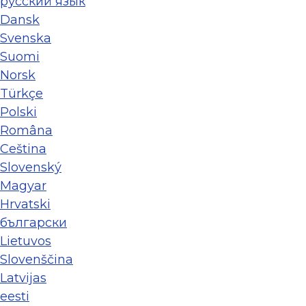
ру́сский язы́к
Dansk
Svenska
Suomi
Norsk
Türkçe
Polski
Româna
Ceština
Slovenský
Magyar
Hrvatski
български
Lietuvos
Slovenščina
Latvijas
eesti