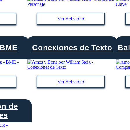
Ver Actividad
 BME
Conexiones de Texto
Bal
Ver Actividad
on de
es