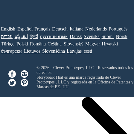
English
Español
Français
Deutsch
Italiana
Nederlands
Português
עברית
العَرَبِيَّة
हिन्दी
ру́сский язы́к
Dansk
Svenska
Suomi
Norsk
Türkçe
Polski
Româna
Ceština
Slovenský
Magyar
Hrvatski
български
Lietuvos
Slovenščina
Latvijas
eesti
© 2026 - Clever Prototypes, LLC - Reservados todos los
derechos.
StoryboardThat es una marca registrada de
Clever
Prototypes , LLC
y registrada en la Oficina de Patentes y
Marcas de EE. UU.