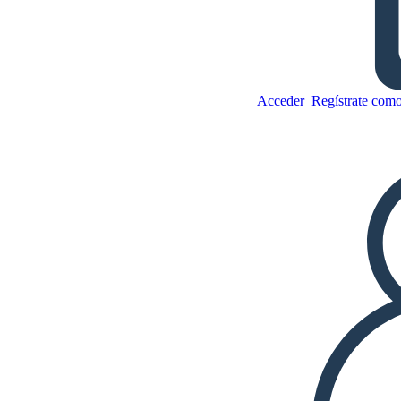
Amos y Boris
Acceder
Regístrate como
Copie este guión gráfico
CREAR UN GUIÓN GRÁFICO
Copie este guión gráfico
CREAR UN GUIÓN GRÁFICO
JUEGO DE DIAPOSITIVAS
LEERME