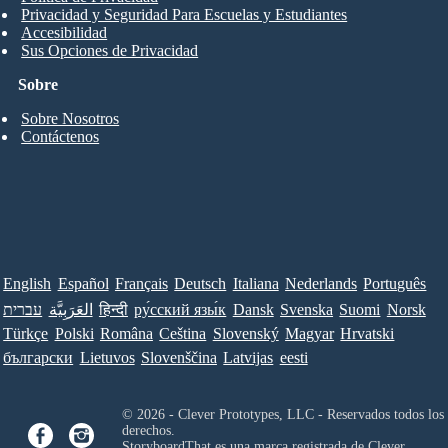
Privacidad y Seguridad Para Escuelas y Estudiantes
Accesibilidad
Sus Opciones de Privacidad
Sobre
Sobre Nosotros
Contáctenos
English
Español
Français
Deutsch
Italiana
Nederlands
Português
עברית
العَرَبِيَّة
हिन्दी
ру́сский язы́к
Dansk
Svenska
Suomi
Norsk
Türkçe
Polski
Româna
Ceština
Slovenský
Magyar
Hrvatski
български
Lietuvos
Slovenščina
Latvijas
eesti
© 2026 - Clever Prototypes, LLC - Reservados todos los
derechos.
StoryboardThat es una marca registrada de
Clever