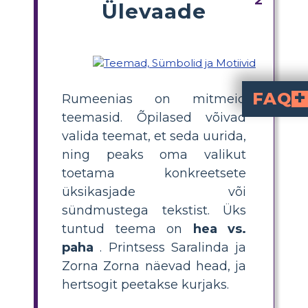
Ülevaade
FAQ
Rumeenias on mitmeid
teemasid. Õpilased võivad
Mis on raamatu „Kolmeteistkümne ke
, mis on kujutatud läbi tegelaste, nagu printsess Saralinda ja Zorn
Kuidas õpilased saavad tuvastada teemasid raamatus „Kolmeteistkümne kella“?
, otsides korduv
spetsiifilist
tekstist. Loovloo kasutatakse nende näidete v
Millised on näited hea
hõlmavad printsess Saralinda lahkust ja hertsogi
Millised tegevused aitavad õpilastel uurida teemasid raamatus „Kolmeteistkümne kella“?
, tsitaatide leidmine ja illustre
Millised teised teemad, lisaks heale vs. kurjale, on raamatus „Kolmeteistkümne kella“?
, mida õpilased saavad leida, analüüsides tegelaste tegevusi ja loo sündmusi.
valida teemat, et seda uurida,
ning peaks oma valikut
toetama konkreetsete
üksikasjade või
sündmustega tekstist. Üks
tuntud teema on
hea vs.
paha
. Printsess Saralinda ja
Zorna Zorna näevad head, ja
hertsogit peetakse kurjaks.