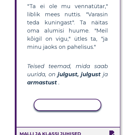
"Ta ei ole mu vennatütar,"
liblik mees nuttis. "Varasin
teda kuningast". Ta näitas
oma alumisi huume. "Meil
kõigil on vigu," ütles ta, "ja
minu jaoks on pahelisus."
Teised teemad, mida saab
uurida, on
julgust, julgust
ja
armastust
.
KOPEERI TEGEVUS
MALLI JA KLASSI JUHISED