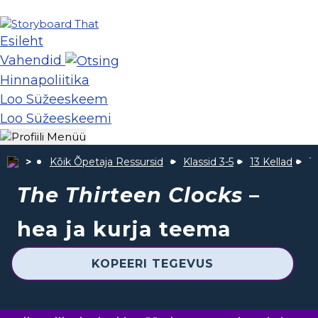
Esileht
Vahendid
Hinnapoliitika
Loo Süžeeskeem
Loo Süžeeskeemi
Kõik Õpetaja Ressursid
Klassid 3-5
13 Kellad
T
The Thirteen Clocks
–
hea ja kurja teema
KOPEERI TEGEVUS