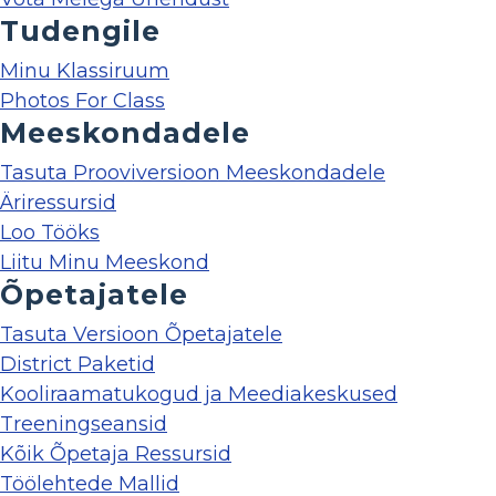
Tudengile
Minu Klassiruum
Photos For Class
Meeskondadele
Tasuta Prooviversioon Meeskondadele
Äriressursid
Loo Tööks
Liitu Minu Meeskond
Õpetajatele
Tasuta Versioon Õpetajatele
District Paketid
Kooliraamatukogud ja Meediakeskused
Treeningseansid
Kõik Õpetaja Ressursid
Töölehtede Mallid