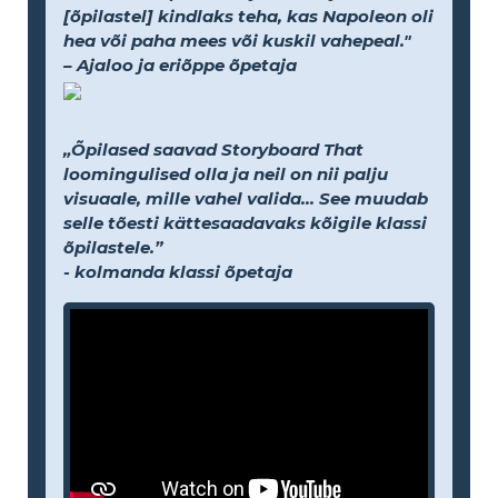
[õpilastel] kindlaks teha, kas Napoleon oli
hea või paha mees või kuskil vahepeal."
– Ajaloo ja eriõppe õpetaja
„Õpilased saavad Storyboard That
loomingulised olla ja neil on nii palju
visuaale, mille vahel valida... See muudab
selle tõesti kättesaadavaks kõigile klassi
õpilastele.”
- kolmanda klassi õpetaja