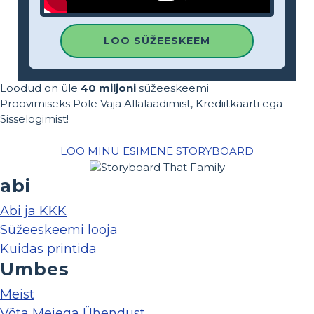
LOO SÜŽEESKEEM
Loodud on üle
40 miljoni
süžeeskeemi
Proovimiseks Pole Vaja Allalaadimist, Krediitkaarti ega
Sisselogimist!
LOO MINU ESIMENE STORYBOARD
abi
Abi ja KKK
Süžeeskeemi looja
Kuidas printida
Umbes
Meist
Võta Meiega Ühendust