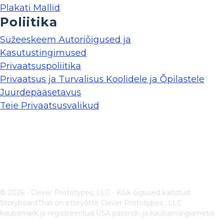
Plakati Mallid
Poliitika
Süžeeskeem Autoriõigused ja
Kasutustingimused
Privaatsuspoliitika
Privaatsus ja Turvalisus Koolidele ja Õpilastele
Juurdepääsetavus
Teie Privaatsusvalikud
© 2026 - Clever Prototypes, LLC - Kõik õigused kaitstud.
StoryboardThat on ettevõtte
Clever Prototypes , LLC
kaubamärk ja registreeritud USA patendi- ja kaubamärgiametis