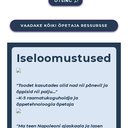
OTSING
VAADAKE KÕIKI ÕPETAJA RESSURSSE
Iseloomustused
"Toodet kasutades olid nad nii põnevil ja
õppisid nii palju..."
–K-5 raamatukoguhoidja ja
õppetehnoloogia õpetaja
"Ma teen Napoleoni ajaskaala ja lasen