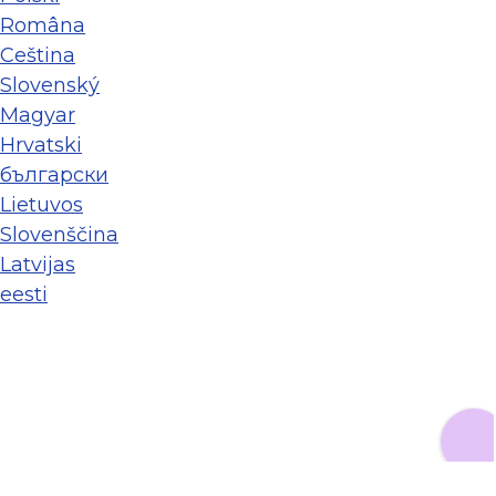
Româna
Ceština
Slovenský
Magyar
Hrvatski
български
Lietuvos
Slovenščina
Latvijas
eesti