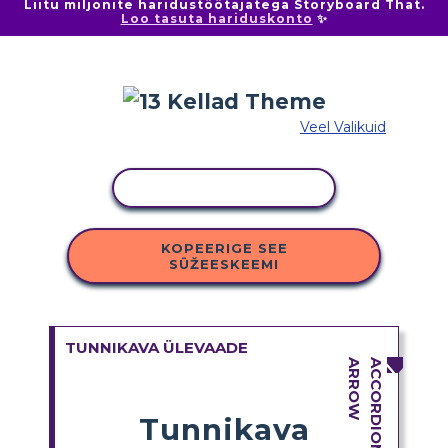
Liitu miljonite haridustöötajatega Storyboard That.
Loo tasuta hariduskonto
✨
Veel Valikuid
KOPEERI TEGEVUS
KOPEERIGE SEE
SÜŽEESKEEMI
TUNNIKAVA ÜLEVAADE
Tunnikava