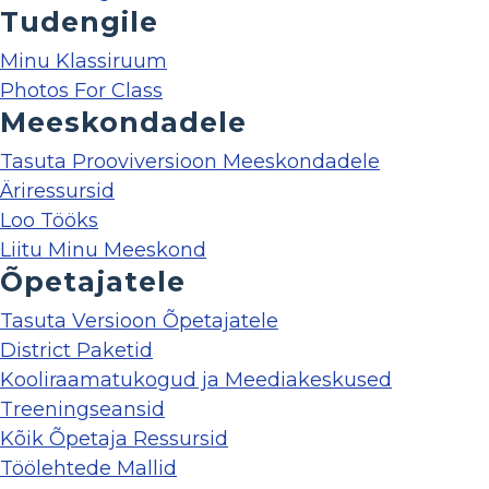
Tudengile
Minu Klassiruum
Photos For Class
Meeskondadele
Tasuta Prooviversioon Meeskondadele
Äriressursid
Loo Tööks
Liitu Minu Meeskond
Õpetajatele
Tasuta Versioon Õpetajatele
District Paketid
Kooliraamatukogud ja Meediakeskused
Treeningseansid
Kõik Õpetaja Ressursid
Töölehtede Mallid