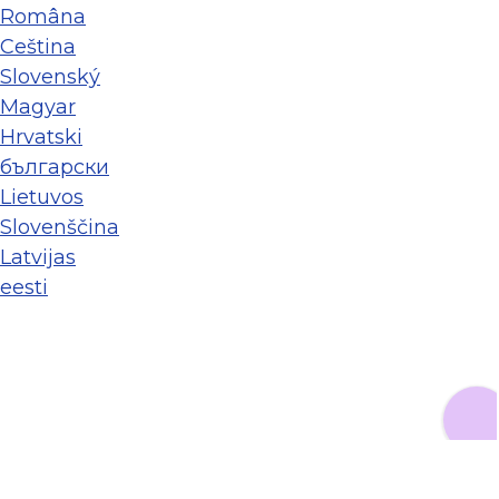
Româna
Ceština
Slovenský
Magyar
Hrvatski
български
Lietuvos
Slovenščina
Latvijas
eesti