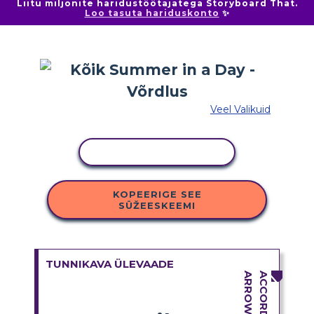
Liitu miljonite haridustöötajatega Storyboard That.
Loo tasuta hariduskonto
✨
Veel Valikuid
KOPEERI TEGEVUS
KOPEERIGE SEE
SÜŽEESKEEMI
TUNNIKAVA ÜLEVAADE