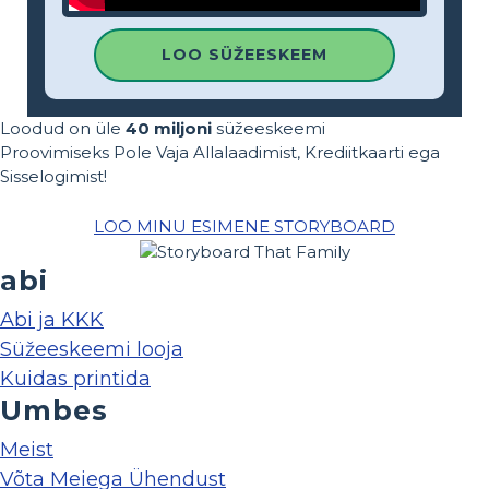
LOO SÜŽEESKEEM
Loodud on üle
40 miljoni
süžeeskeemi
Proovimiseks Pole Vaja Allalaadimist, Krediitkaarti ega
Sisselogimist!
LOO MINU ESIMENE STORYBOARD
abi
Abi ja KKK
Süžeeskeemi looja
Kuidas printida
Umbes
Meist
Võta Meiega Ühendust