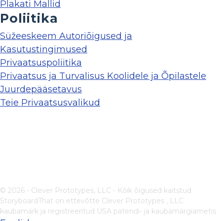
Plakati Mallid
Poliitika
Süžeeskeem Autoriõigused ja
Kasutustingimused
Privaatsuspoliitika
Privaatsus ja Turvalisus Koolidele ja Õpilastele
Juurdepääsetavus
Teie Privaatsusvalikud
© 2026 - Clever Prototypes, LLC - Kõik õigused kaitstud.
StoryboardThat on ettevõtte
Clever Prototypes , LLC
kaubamärk ja registreeritud USA patendi- ja kaubamärgiametis