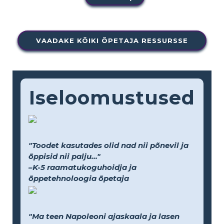
VAADAKE KÕIKI ÕPETAJA RESSURSSE
Iseloomustused
"Toodet kasutades olid nad nii põnevil ja
õppisid nii palju..."
–K-5 raamatukoguhoidja ja
õppetehnoloogia õpetaja
"Ma teen Napoleoni ajaskaala ja lasen