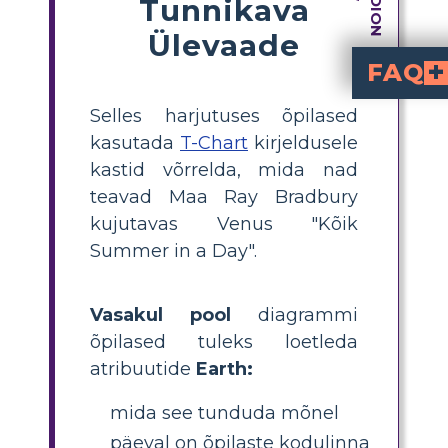
Tunnikava
Ülevaade
FAQ
Kuidas sa võrdled Maad ja Veenust
"Kogu suvepäeva", saavad õpilased kasutada T-tabelit. Ühel p
Millised on peami
. Maa kogeb regulaarseid päevi ja muutuvat ilma, s
Millised tsitaadi
"See oli sadanud ju
"lõputu selgete
. Need aitavad õpilastel i
Kuidas saavad õp
Õpilased peaksid jagama lehe kaheks veeruks: ühe jaoks
. Igaüks loetleb kirjeldusi keskkonna, ilma, elutingimuste ja vaadete kohta pinnalt, kasutades loos olevat tsitaati Veenuse kohta.
Miks on oluline võr
kuidas ekstreemsed 
. Kontrast Maa päikesega j
Selles harjutuses õpilased
kasutada
T-Chart
kirjeldusele
kastid võrrelda, mida nad
teavad Maa Ray Bradbury
kujutavas Venus "Kõik
Summer in a Day".
Vasakul pool
diagrammi
õpilased tuleks loetleda
atribuutide
Earth:
mida see tunduda mõnel
päeval on õpilaste kodulinna