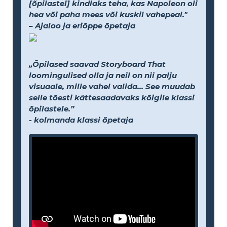
[õpilastel] kindlaks teha, kas Napoleon oli
hea või paha mees või kuskil vahepeal."
– Ajaloo ja eriõppe õpetaja
„Õpilased saavad Storyboard That
loomingulised olla ja neil on nii palju
visuaale, mille vahel valida... See muudab
selle tõesti kättesaadavaks kõigile klassi
õpilastele.”
- kolmanda klassi õpetaja