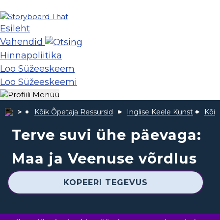
Esileht
Vahendid
Hinnapoliitika
Loo Süžeeskeem
Loo Süžeeskeemi
Kõik Õpetaja Ressursid
Inglise Keele Kunst
Kõik
Terve suvi ühe päevaga:
Maa ja Veenuse võrdlus
KOPEERI TEGEVUS