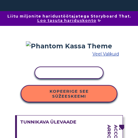
Liitu miljonite haridustöötajatega Storyboard That.
Loo tasuta hariduskonto
✨
Veel Valikuid
KOPEERI TEGEVUS
KOPEERIGE SEE
SÜŽEESKEEMI
TUNNIKAVA ÜLEVAADE