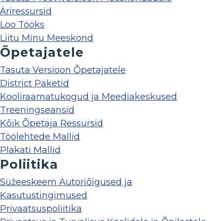
Äriressursid
Loo Tööks
Liitu Minu Meeskond
Õpetajatele
Tasuta Versioon Õpetajatele
District Paketid
Kooliraamatukogud ja Meediakeskused
Treeningseansid
Kõik Õpetaja Ressursid
Töölehtede Mallid
Plakati Mallid
Poliitika
Süžeeskeem Autoriõigused ja
Kasutustingimused
Privaatsuspoliitika