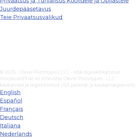
Privaatsus ja Turvalisus Koolidele ja Õpilastele
Juurdepääsetavus
Teie Privaatsusvalikud
© 2026 - Clever Prototypes, LLC - Kõik õigused kaitstud.
StoryboardThat on ettevõtte
Clever Prototypes , LLC
kaubamärk ja registreeritud USA patendi- ja kaubamärgiametis
English
Español
Français
Deutsch
Italiana
Nederlands