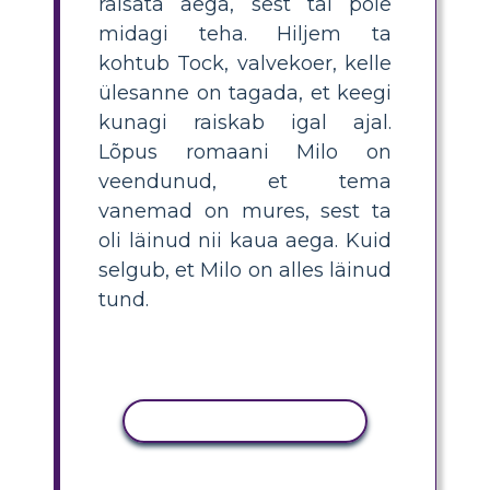
raisata aega, sest tal pole
midagi teha. Hiljem ta
kohtub Tock, valvekoer, kelle
ülesanne on tagada, et keegi
kunagi raiskab igal ajal.
Lõpus romaani Milo on
veendunud, et tema
vanemad on mures, sest ta
oli läinud nii kaua aega. Kuid
selgub, et Milo on alles läinud
tund.
KOPEERI TEGEVUS