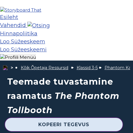
Esileht
Vahendid
Hinnapoliitika
Loo Süžeeskeem
Loo Süžeeskeemi
Kõik Õpetaja Ressursid
Klassid 3-5
Phantom Kas
Teemade tuvastamine
raamatus
The Phantom
Tollbooth
KOPEERI TEGEVUS