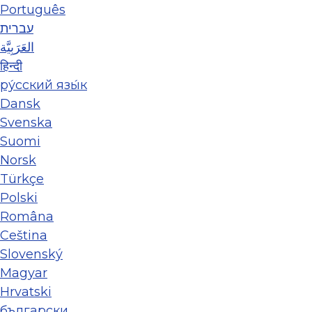
Português
עברית
العَرَبِيَّة
हिन्दी
ру́сский язы́к
Dansk
Svenska
Suomi
Norsk
Türkçe
Polski
Româna
Ceština
Slovenský
Magyar
Hrvatski
български