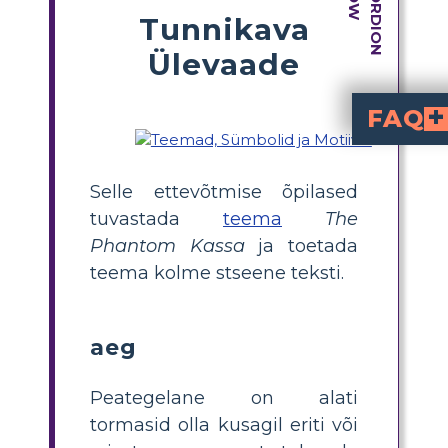
Tunnikava
Ülevaade
FAQ
Kuidas aitavad n
Iga maa Maad Beyond täiendab temaatilist uurimist ja sümboliseerib inimkogemuse eristatavat tahku. Et mõista selliste kohtade, nagu segaduse jalamid, teadmatuse mäed ja heliorg, temaatilist asjakohasust, peaksid õpilased uurima nende eripärasid. Õpi
Kuidas kirjanik väljendab teemasid sümboolika kaudu filmis "The Phantom Toll Booth"?
Kogu raamatus kasutatakse sümboolikat sügavamate tähenduste väljendamiseks. Teadmatuse mägedes on 
Selle ettevõtmise õpilased
tuvastada
teema
The
Phantom Kassa
ja toetada
teema kolme stseene teksti.
aeg
Peategelane on alati
tormasid olla kusagil eriti või