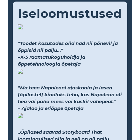
Iseloomustused
"Toodet kasutades olid nad nii põnevil ja
õppisid nii palju..."
–K-5 raamatukoguhoidja ja
õppetehnoloogia õpetaja
"Ma teen Napoleoni ajaskaala ja lasen
[õpilastel] kindlaks teha, kas Napoleon oli
hea või paha mees või kuskil vahepeal."
– Ajaloo ja eriõppe õpetaja
„Õpilased saavad Storyboard That
loomingulised olla ja neil on nii palju