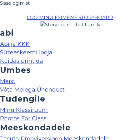
Sisselogimist!
LOO MINU ESIMENE STORYBOARD
abi
Abi ja KKK
Süžeeskeemi looja
Kuidas printida
Umbes
Meist
Võta Meiega Ühendust
Tudengile
Minu Klassiruum
Photos For Class
Meeskondadele
Tasuta Prooviversioon Meeskondadele