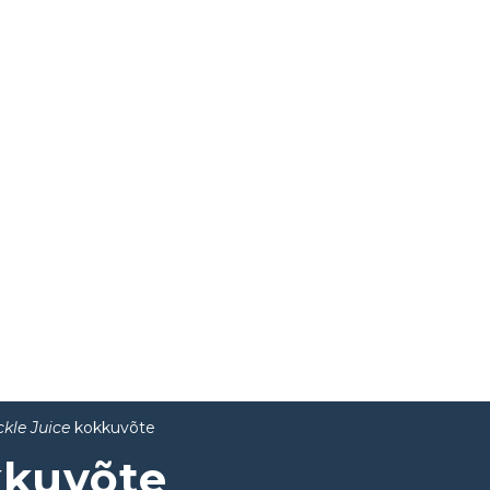
ckle Juice
kokkuvõte
kuvõte