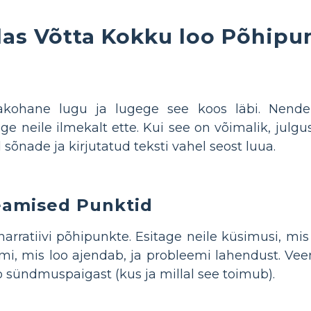
as Võtta Kokku loo Põhipu
eakohane lugu ja lugege see koos läbi. Nend
e neile ilmekalt ette. Kui see on võimalik, julg
 sõnade ja kirjutatud teksti vahel seost luua.
eamised Punktid
arratiivi põhipunkte. Esitage neile küsimusi, mis
eemi, mis loo ajendab, ja probleemi lahendust. Ve
o sündmuspaigast (kus ja millal see toimub).