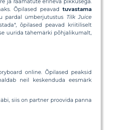
nre ja raamatute erineva pikkusega.
maks. Õpilased peavad
tuvastama
gu pardal ümberjutustus
Tilk Juice
ada", õpilased peavad kriitiliselt
e uurida tähemärki põhjalikumalt,
oryboard online. Õpilased peaksid
õimaldab neil keskenduda eesmärk
läbi, siis on partner proovida panna