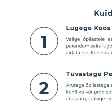
Kuid
Lugege Koos
1
Valige õpilastele 
parandamiseks lugeg
aidata neil kõneldud
Tuvastage P
2
Arutage õpilastega n
konflikti või probl
arusaam, rääkige lo