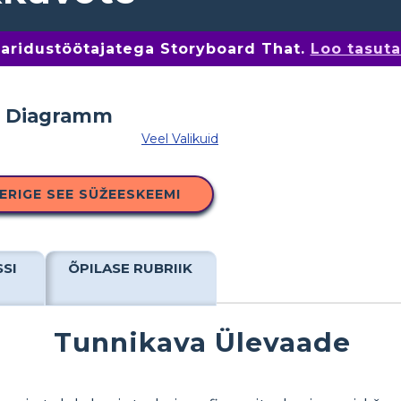
 haridustöötajatega Storyboard That.
Loo tasut
Veel Valikuid
ERIGE SEE SÜŽEESKEEMI
SSI
ÕPILASE RUBRIIK
Tunnikava Ülevaade