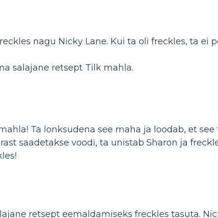
ckles nagu Nicky Lane. Kui ta oli freckles, ta ei 
 salajane retsept Tilk mahla.
ahla! Ta lonksudena see maha ja loodab, et see 
rast saadetakse voodi, ta unistab Sharon ja freckle
kles!
ajane retsept eemaldamiseks freckles tasuta. Nic