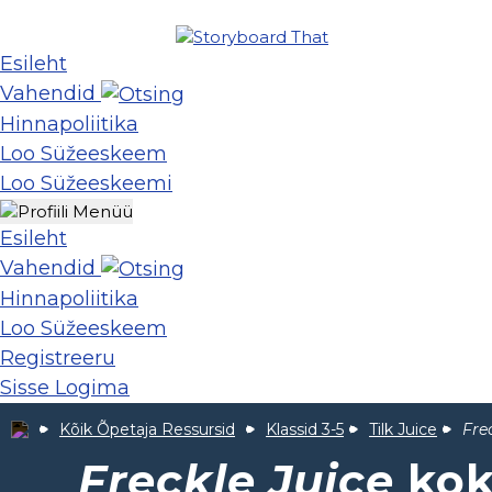
Esileht
Vahendid
Hinnapoliitika
Loo Süžeeskeem
Loo Süžeeskeemi
Esileht
Vahendid
Hinnapoliitika
Loo Süžeeskeem
Registreeru
Sisse Logima
Kõik Õpetaja Ressursid
Klassid 3-5
Tilk Juice
Fre
Freckle Juice
kok