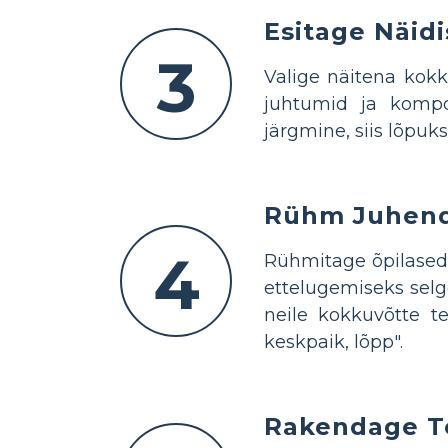
Esitage Näid
3
Valige näitena kokk
juhtumid ja kompo
järgmine, siis lõpuk
Rühm Juhend
4
Rühmitage õpilased
ettelugemiseks selg
neile kokkuvõtte te
keskpaik, lõpp".
Rakendage T