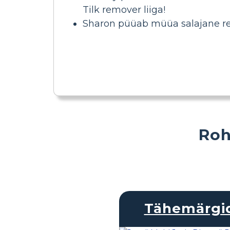
Tilk remover liiga!
Sharon püüab müüa salajane re
Roh
Tähemärgi