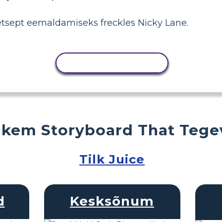
tsept eemaldamiseks freckles Nicky Lane.
KOPEERI TEGEVUS
kem Storyboard That Tege
Tilk Juice
d
Kesksõnum