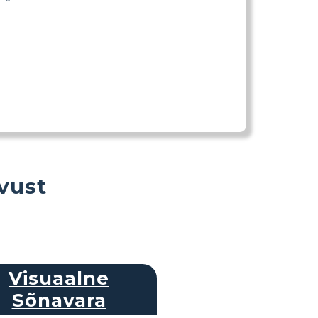
vust
Visuaalne
Sõnavara