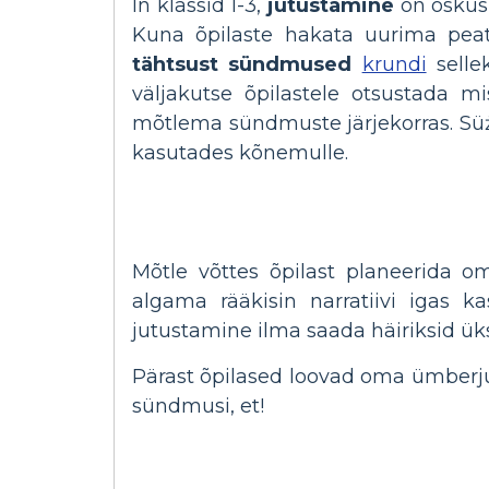
In klassid 1-3,
jutustamine
on oskus,
Kuna õpilaste hakata uurima pea
tähtsust sündmused
krundi
selle
väljakutse õpilastele otsustada mi
mõtlema sündmuste järjekorras. Sü
kasutades kõnemulle.
Mõtle võttes õpilast planeerida o
algama rääkisin narratiivi igas 
jutustamine ilma saada häiriksid ük
Pärast õpilased loovad oma ümberjutu
sündmusi, et!