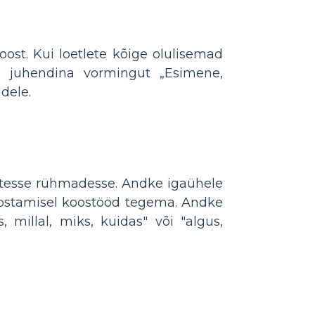
ost. Kui loetlete kõige olulisemad
e juhendina vormingut „Esimene,
dele.
stesse rühmadesse. Andke igaühele
koostamisel koostööd tegema. Andke
, millal, miks, kuidas" või "algus,