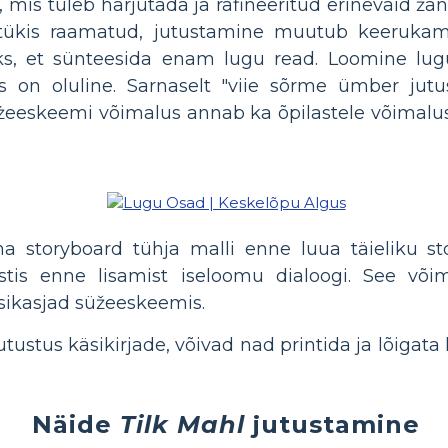
 mis tuleb harjutada ja rafineeritud erinevaid ža
tükis raamatud, jutustamine muutub keeruka
ks, et sünteesida enam lugu read. Loomine lu
s on oluline. Sarnaselt "viie sõrme ümber jutust
żeeskeemi võimalus annab ka õpilastele võimalus
ma storyboard tühja malli enne luua täieliku st
kastis enne lisamist iseloomu dialoogi. See v
sikasjad süžeeskeemis.
stus käsikirjade, võivad nad printida ja lõigata 
Näide
Tilk Mahl
jutustamine