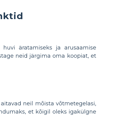
nktid
e huvi äratamiseks ja arusaamise
ustage neid järgima oma koopiat, et
 aitavad neil mõista võtmetegelasi,
endumaks, et kõigil oleks igakülgne