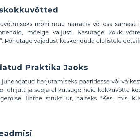
iskokkuvõtted
uvõtmiseks mõni muu narratiiv või osa samast lo
nendid, mõelge valjusti. Kasutage kokkuvõtt
s”. Rõhutage vajadust keskenduda olulistele detaili
atud Praktika Jaoks
 juhendatud harjutamiseks paaridesse või väike
e lühijutt ja seejärel kutsuge neid kokkuvõtte 
gemisel lihtne struktuur, näiteks "Kes, mis, kus
eadmisi