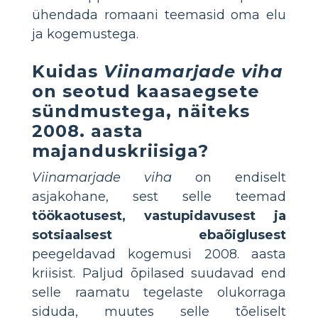
ühendada romaani teemasid oma elu
ja kogemustega.
Kuidas
Viinamarjade viha
on seotud kaasaegsete
sündmustega, näiteks
2008. aasta
majanduskriisiga?
Viinamarjade viha
on endiselt
asjakohane, sest selle teemad
töökaotusest, vastupidavusest ja
sotsiaalsest ebaõiglusest
peegeldavad kogemusi 2008. aasta
kriisist. Paljud õpilased suudavad end
selle raamatu tegelaste olukorraga
siduda, muutes selle tõeliselt