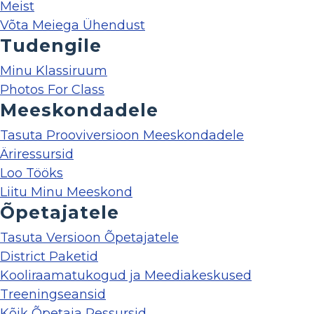
Meist
Võta Meiega Ühendust
Tudengile
Minu Klassiruum
Photos For Class
Meeskondadele
Tasuta Prooviversioon Meeskondadele
Äriressursid
Loo Tööks
Liitu Minu Meeskond
Õpetajatele
Tasuta Versioon Õpetajatele
District Paketid
Kooliraamatukogud ja Meediakeskused
Treeningseansid
Kõik Õpetaja Ressursid