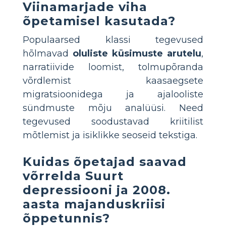
Viinamarjade viha
õpetamisel kasutada?
Populaarsed klassi tegevused
hõlmavad
oluliste küsimuste arutelu
,
narratiivide loomist, tolmupõranda
võrdlemist kaasaegsete
migratsioonidega ja ajalooliste
sündmuste mõju analüüsi. Need
tegevused soodustavad kriitilist
mõtlemist ja isiklikke seoseid tekstiga.
Kuidas õpetajad saavad
võrrelda Suurt
depressiooni ja 2008.
aasta majanduskriisi
õppetunnis?