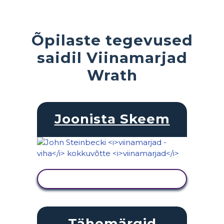
Õpilaste tegevused
saidil Viinamarjad
Wrath
Joonista Skeem
KUVA TEGEVUS
Tähemärgid