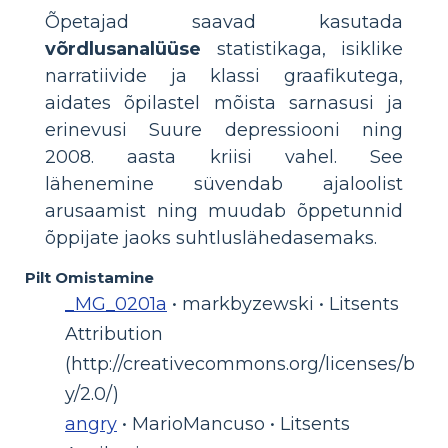
Õpetajad saavad kasutada
võrdlusanalüüse
statistikaga, isiklike
narratiivide ja klassi graafikutega,
aidates õpilastel mõista sarnasusi ja
erinevusi Suure depressiooni ning
2008. aasta kriisi vahel. See
lähenemine süvendab ajaloolist
arusaamist ning muudab õppetunnid
õppijate jaoks suhtluslähedasemaks.
Pilt Omistamine
_MG_0201a
• markbyzewski • Litsents
Attribution
(http://creativecommons.org/licenses/b
y/2.0/)
angry
• MarioMancuso • Litsents