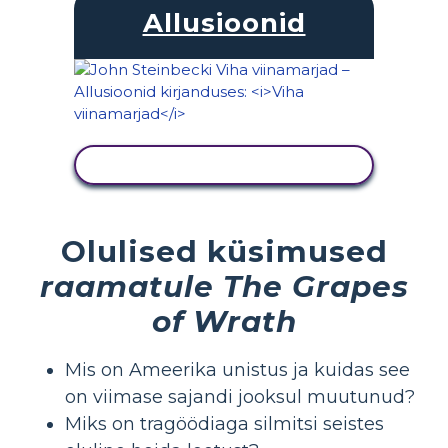
Allusioonid
KUVA TEGEVUS
Olulised küsimused
raamatule The Grapes
of Wrath
Mis on Ameerika unistus ja kuidas see
on viimase sajandi jooksul muutunud?
Miks on tragöödiaga silmitsi seistes