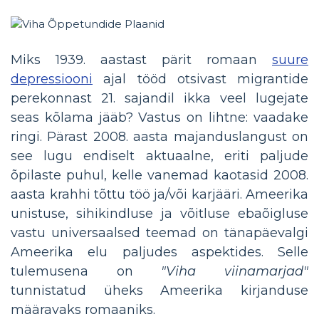
Miks 1939. aastast pärit romaan
suure
depressiooni
ajal tööd otsivast migrantide
perekonnast 21. sajandil ikka veel lugejate
seas kõlama jääb? Vastus on lihtne: vaadake
ringi. Pärast 2008. aasta majanduslangust on
see lugu endiselt aktuaalne, eriti paljude
õpilaste puhul, kelle vanemad kaotasid 2008.
aasta krahhi tõttu töö ja/või karjääri. Ameerika
unistuse, sihikindluse ja võitluse ebaõigluse
vastu universaalsed teemad on tänapäevalgi
Ameerika elu paljudes aspektides. Selle
tulemusena on
"Viha viinamarjad"
tunnistatud üheks Ameerika kirjanduse
määravaks romaaniks.