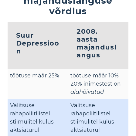
majanduslanguse
võrdlus
2008.
Suur
aasta
Depressioo
majandusl
n
angus
töötuse määr 25%
töötuse määr 10%
20% inimestest on
alahõivatud
Valitsuse
Valitsuse
rahapoliitilistel
rahapoliitilistel
stiimulitel kulus
stiimulitel kulus
aktsiaturul
aktsiaturul