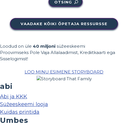
OTSING
VAADAKE KÕIKI ÕPETAJA RESSURSSE
Loodud on üle
40 miljoni
süžeeskeemi
Proovimiseks Pole Vaja Allalaadimist, Krediitkaarti ega
Sisselogimist!
LOO MINU ESIMENE STORYBOARD
abi
Abi ja KKK
Süžeeskeemi looja
Kuidas printida
Umbes