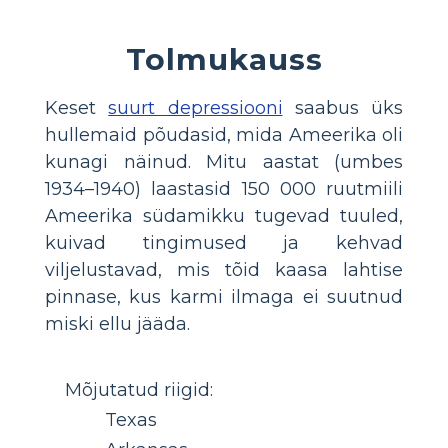
Tolmukauss
Keset
suurt depressiooni
saabus üks
hullemaid põudasid, mida Ameerika oli
kunagi näinud. Mitu aastat (umbes
1934–1940) laastasid 150 000 ruutmiili
Ameerika südamikku tugevad tuuled,
kuivad tingimused ja kehvad
viljelustavad, mis tõid kaasa lahtise
pinnase, kus karmi ilmaga ei suutnud
miski ellu jääda.
Mõjutatud riigid:
Texas