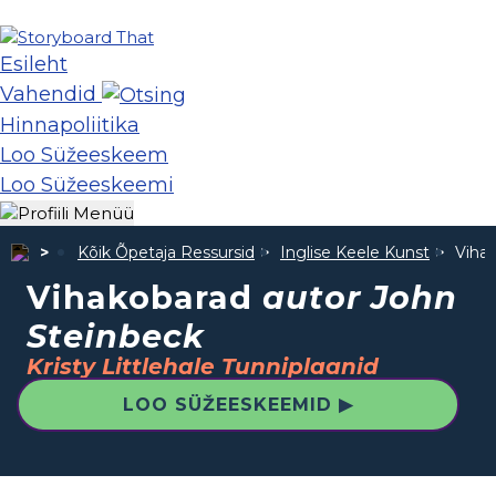
Esileht
Vahendid
Hinnapoliitika
Loo Süžeeskeem
Loo Süžeeskeemi
Kõik Õpetaja Ressursid
Inglise Keele Kunst
Viha
Vihakobarad
autor John
Steinbeck
Kristy Littlehale Tunniplaanid
LOO SÜŽEESKEEMID ▶