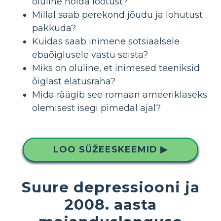
oluline hoida lootust?
Millal saab perekond jõudu ja lohutust
pakkuda?
Kuidas saab inimene sotsiaalsele
ebaõiglusele vastu seista?
Miks on oluline, et inimesed teeniksid
õiglast elatusraha?
Mida räägib see romaan ameeriklaseks
olemisest isegi pimedal ajal?
LOO SÜŽEESKEEMID ▶
Suure depressiooni ja
2008. aasta