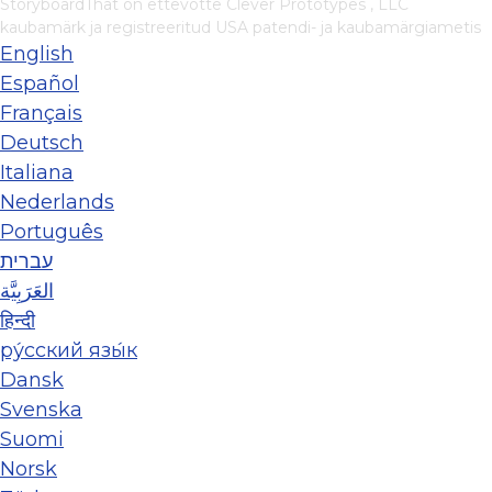
StoryboardThat on ettevõtte
Clever Prototypes , LLC
kaubamärk ja registreeritud USA patendi- ja kaubamärgiametis
English
Español
Français
Deutsch
Italiana
Nederlands
Português
עברית
العَرَبِيَّة
हिन्दी
ру́сский язы́к
Dansk
Svenska
Suomi
Norsk