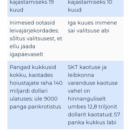
kajastamiseks 19
kajastamiseks 10
kuud
kuud
Inimesed ootasid
Iga kuues inimene
leivajärjekordades;
sai valitsuse abi
sõltus valitsusest, et
ellu jääda
igapäevaselt
Pangad kukkusid
SKT kaotuse ja
kokku, kaotades
leibkonna
hoiustajate raha 140
varanduse kaotuse
miljardi dollari
vahel on
ulatuses; üle 9000
hinnanguliselt
panga pankrotistus
umbes 12,8 triljonit
dollarit kaotatud; 57
panka kukkus läbi