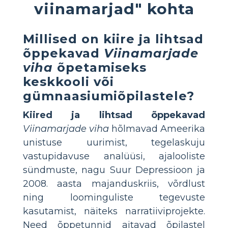
viinamarjad" kohta
Millised on kiire ja lihtsad
õppekavad
Viinamarjade
viha
õpetamiseks
keskkooli või
gümnaasiumiõpilastele?
Kiired ja lihtsad õppekavad
Viinamarjade viha
hõlmavad Ameerika
unistuse uurimist, tegelaskuju
vastupidavuse analüüsi, ajalooliste
sündmuste, nagu Suur Depressioon ja
2008. aasta majanduskriis, võrdlust
ning loominguliste tegevuste
kasutamist, näiteks narratiiviprojekte.
Need õppetunnid aitavad õpilastel