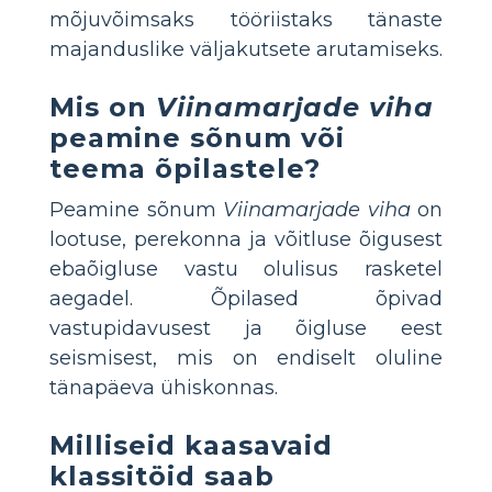
mõjuvõimsaks tööriistaks tänaste
majanduslike väljakutsete arutamiseks.
Mis on
Viinamarjade viha
peamine sõnum või
teema õpilastele?
Peamine sõnum
Viinamarjade viha
on
lootuse, perekonna ja võitluse õigusest
ebaõigluse vastu olulisus rasketel
aegadel. Õpilased õpivad
vastupidavusest ja õigluse eest
seismisest, mis on endiselt oluline
tänapäeva ühiskonnas.
Milliseid kaasavaid
klassitöid saab