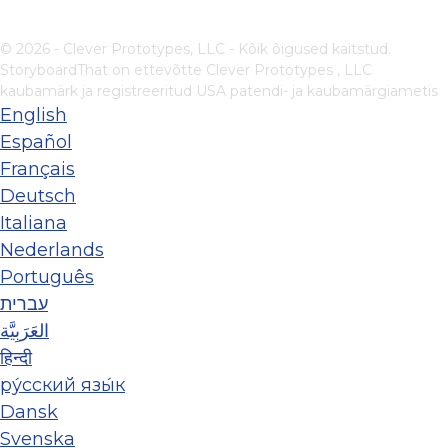
© 2026 - Clever Prototypes, LLC - Kõik õigused kaitstud.
StoryboardThat on ettevõtte
Clever Prototypes , LLC
kaubamärk ja registreeritud USA patendi- ja kaubamärgiametis
English
Español
Français
Deutsch
Italiana
Nederlands
Português
עברית
العَرَبِيَّة
हिन्दी
ру́сский язы́к
Dansk
Svenska