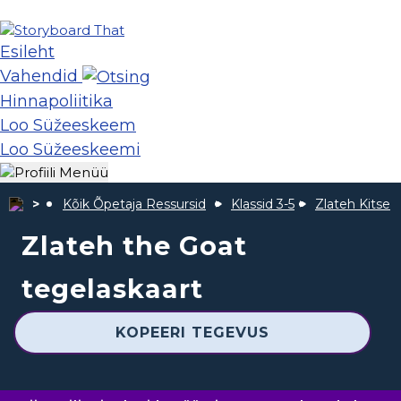
Esileht
Vahendid
Hinnapoliitika
Loo Süžeeskeem
Loo Süžeeskeemi
Kõik Õpetaja Ressursid
Klassid 3-5
Zlateh Kitse
Zlateh the Goat
tegelaskaart
KOPEERI TEGEVUS