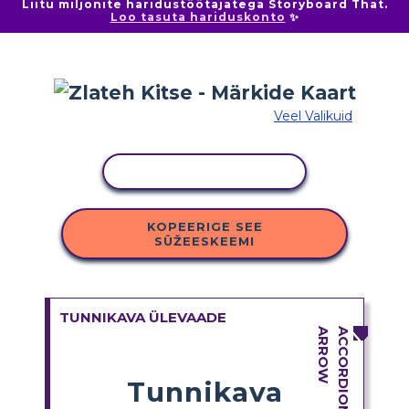
Liitu miljonite haridustöötajatega Storyboard That.
Loo tasuta hariduskonto
✨
Veel Valikuid
KOPEERI TEGEVUS
KOPEERIGE SEE
SÜŽEESKEEMI
TUNNIKAVA ÜLEVAADE
Tunnikava