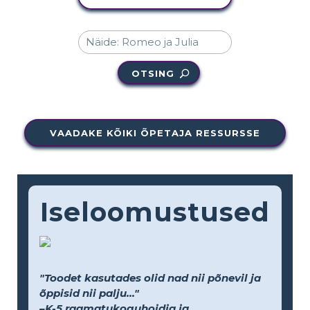
OTSING
VAADAKE KÕIKI ÕPETAJA RESSURSSE
Iseloomustused
"Toodet kasutades olid nad nii põnevil ja
õppisid nii palju..."
–K-5 raamatukoguhoidja ja