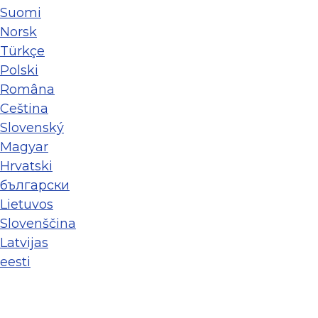
Suomi
Norsk
Türkçe
Polski
Româna
Ceština
Slovenský
Magyar
Hrvatski
български
Lietuvos
Slovenščina
Latvijas
eesti