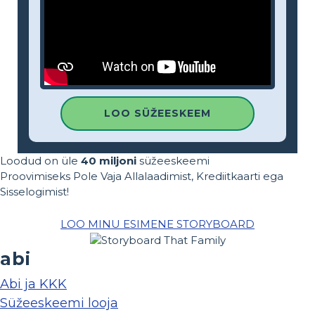
LOO SÜŽEESKEEM
Loodud on üle
40 miljoni
süžeeskeemi
Proovimiseks Pole Vaja Allalaadimist, Krediitkaarti ega
Sisselogimist!
LOO MINU ESIMENE STORYBOARD
abi
Abi ja KKK
Süžeeskeemi looja