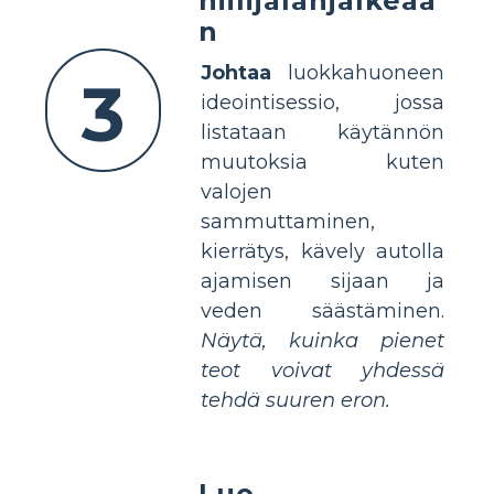
hiilijalanjälkeää
n
Johtaa
luokkahuoneen
3
ideointisessio, jossa
listataan käytännön
muutoksia kuten
valojen
sammuttaminen,
kierrätys, kävely autolla
ajamisen sijaan ja
veden säästäminen.
Näytä, kuinka pienet
teot voivat yhdessä
tehdä suuren eron.
Luo