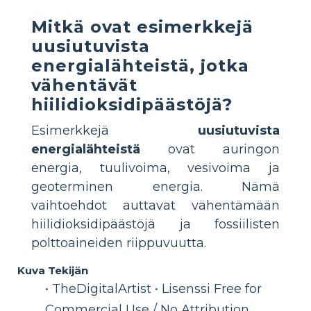
Mitkä ovat esimerkkejä
uusiutuvista
energialähteistä, jotka
vähentävät
hiilidioksidipäästöjä?
Esimerkkejä
uusiutuvista
energialähteistä
ovat auringon
energia, tuulivoima, vesivoima ja
geoterminen energia. Nämä
vaihtoehdot auttavat vähentämään
hiilidioksidipäästöjä ja fossiilisten
polttoaineiden riippuvuutta.
Kuva Tekijän
• TheDigitalArtist • Lisenssi Free for
Commercial Use / No Attribution