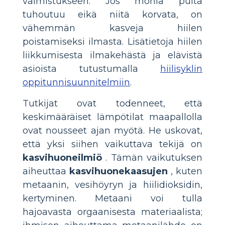
valmistukseen. Jos monia puita
tuhoutuu eikä niitä korvata, on
vähemmän kasveja hiilen
poistamiseksi ilmasta. Lisätietoja hiilen
liikkumisesta ilmakehästä ja elävistä
asioista tutustumalla
hiilisyklin
oppitunnisuunnitelmiin
.
Tutkijat ovat todenneet, että
keskimääräiset lämpötilat maapallolla
ovat nousseet ajan myötä. He uskovat,
että yksi siihen vaikuttava tekijä on
kasvihuoneilmiö
. Tämän vaikutuksen
aiheuttaa
kasvihuonekaasujen
, kuten
metaanin, vesihöyryn ja hiilidioksidin,
kertyminen. Metaani voi tulla
hajoavasta orgaanisesta materiaalista;