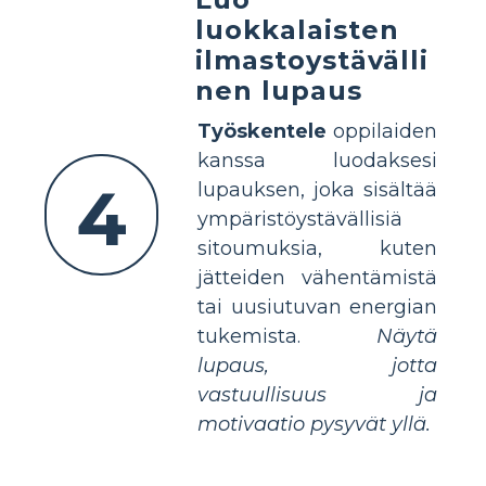
luokkalaisten
ilmastoystävälli
nen lupaus
Työskentele
oppilaiden
kanssa luodaksesi
4
lupauksen, joka sisältää
ympäristöystävällisiä
sitoumuksia, kuten
jätteiden vähentämistä
tai uusiutuvan energian
tukemista.
Näytä
lupaus, jotta
vastuullisuus ja
motivaatio pysyvät yllä.