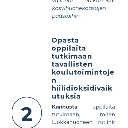
valinnat vaikuttavat
kasvihuonekaasujen
päästöihin.
Opasta
oppilaita
tutkimaan
tavallisten
koulutoimintoje
n
hiilidioksidivaik
utuksia
2
Kannusta
oppilaita
tutkimaan, miten
luokkahuoneen rutiinit