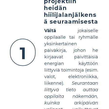
projektiin
heidän
hiilijalanjälkens
ä seuraamisesta
Väitä
jokaiselle
oppilaalle tai ryhmälle
yksinkertainen
1
päiväkirja, johon he
kirjaavat päivittäisiä
energian käyttöön
liittyviä toimintoja (esim.
valot, elektroniikka,
liikenne).
Seurantaan
liittyvä tieto auttaa
oppilaita näkemään,
kuinka arkipäivän