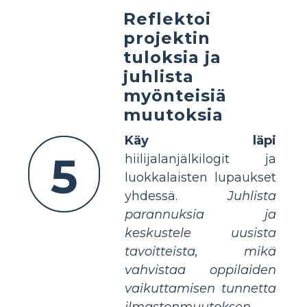
Reflektoi
projektin
tuloksia ja
juhlista
myönteisiä
muutoksia
Käy läpi
5
hiilijalanjälkilogit ja
luokkalaisten lupaukset
yhdessä.
Juhlista
parannuksia ja
keskustele uusista
tavoitteista, mikä
vahvistaa oppilaiden
vaikuttamisen tunnetta
ilmastonmuutoksen