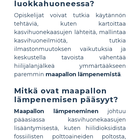
luokkahuoneessa?
Opiskelijat voivat tutkia käytännön
tehtäviä, kuten kartoittaa
kasvihuonekaasujen lähteitä, mallintaa
kasvihuoneilmiötä, tutkia
ilmastonmuutoksen vaikutuksia ja
keskustella tavoista vähentää
hiilijalanjälkeä ymmärtääkseen
paremmin
maapallon lämpenemistä
.
Mitkä ovat maapallon
lämpenemisen pääsyyt?
Maapallon lämpeneminen
johtuu
pääasiassa kasvihuonekaasujen
lisääntymisestä, kuten hiilidioksidista
fossiilisten polttoaineiden poltosta,