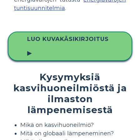
tuntisuunnitelmia
.
LUO KUVAKÄSIKIRJOITUS
▶
Kysymyksiä
kasvihuoneilmiöstä ja
ilmaston
lämpenemisestä
Mikä on kasvihuoneilmiö?
Mitä on globaali lämpeneminen?