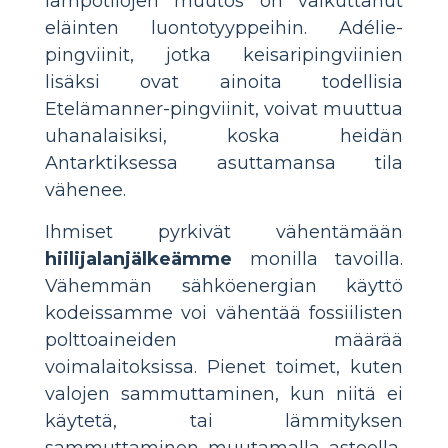
lämpötilojen muutos on vaikuttanut
eläinten luontotyyppeihin. Adélie-
pingviinit, jotka keisaripingviinien
lisäksi ovat ainoita todellisia
Etelämanner-pingviinit, voivat muuttua
uhanalaisiksi, koska heidän
Antarktiksessa asuttamansa tila
vähenee.
Ihmiset pyrkivät vähentämään
hiilijalanjälkeämme
monilla tavoilla.
Vähemmän sähköenergian käyttö
kodeissamme voi vähentää fossiilisten
polttoaineiden määrää
voimalaitoksissa. Pienet toimet, kuten
valojen sammuttaminen, kun niitä ei
käytetä, tai lämmityksen
sammuttaminen muutamalla asteella,