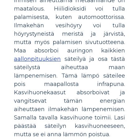
ihmisen aiheuttama metaanilähde on
maatalous. Hiilidioksidi voi tulla
palamisesta, kuten automoottorissa.
Ilmakehän vesihöyry voi tulla
höyrystyneistä meristä ja järvistä,
mutta myös palamisen sivutuotteena.
Maa absorboi auringon kaikkien
aallonpituuksien
säteilyä ja osa tästä
säteilystä aiheuttaa maan
lämpenemisen. Tämä lämpö säteilee
pois maapallosta infrapuna.
Kasvihuonekaasut absorboivat ja
vangitsevat tämän energian
aiheuttaen ilmakehän lämpenemisen.
Samalla tavalla kasvihuone toimii. Lasi
päästää säteilyn kasvihuoneeseen,
mutta se ei anna lämmön poistua.