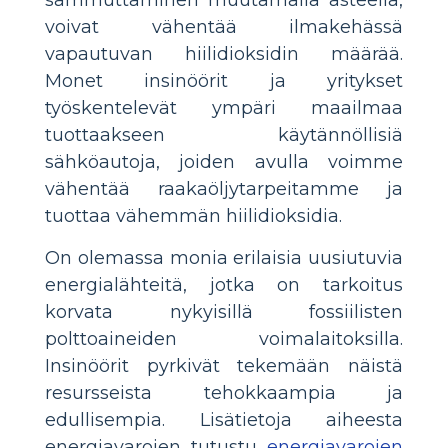
voivat vähentää ilmakehässä
vapautuvan hiilidioksidin määrää.
Monet insinöörit ja yritykset
työskentelevät ympäri maailmaa
tuottaakseen käytännöllisiä
sähköautoja, joiden avulla voimme
vähentää raakaöljytarpeitamme ja
tuottaa vähemmän hiilidioksidia.
On olemassa monia erilaisia uusiutuvia
energialähteitä, jotka on tarkoitus
korvata nykyisillä fossiilisten
polttoaineiden voimalaitoksilla.
Insinöörit pyrkivät tekemään näistä
resursseista tehokkaampia ja
edullisempia. Lisätietoja aiheesta
energiavarojen tutustu
energiavarojen