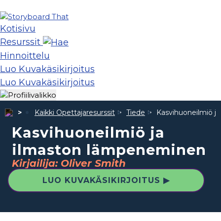
Kotisivu
Resurssit
Hinnoittelu
Luo Kuvakäsikirjoitus
Luo Kuvakäsikirjoitus
Kaikki Opettajaresurssit
Tiede
Kasvihuoneilmiö j
Kasvihuoneilmiö ja
ilmaston lämpeneminen
Kirjailija: Oliver Smith
LUO KUVAKÄSIKIRJOITUS ▶