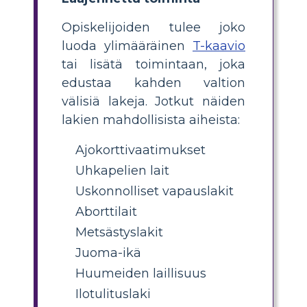
Opiskelijoiden tulee joko
luoda ylimääräinen
T-kaavio
tai lisätä toimintaan, joka
edustaa kahden valtion
välisiä lakeja. Jotkut näiden
lakien mahdollisista aiheista:
Ajokorttivaatimukset
Uhkapelien lait
Uskonnolliset vapauslakit
Aborttilait
Metsästyslakit
Juoma-ikä
Huumeiden laillisuus
Ilotulituslaki