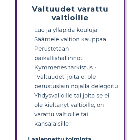
Valtuudet varattu
valtioille
Luo ja ylläpidä kouluja
Sääntele valtion kauppaa
Perustetaan
paikallishallinnot
Kymmenes tarkistus -
"Valtuudet, joita ei ole
perustuslain nojalla delegoitu
Yhdysvalloille tai joita se ei
ole kieltänyt valtioille, on
varattu valtioille tai
kansalaisille."
Laajennettu toiminta