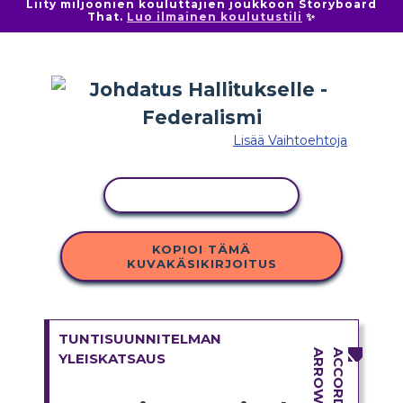
Liity miljoonien kouluttajien joukkoon Storyboard
That.
Luo ilmainen koulutustili
✨
Lisää Vaihtoehtoja
KOPIOI TOIMINTO
KOPIOI TÄMÄ
KUVAKÄSIKIRJOITUS
TUNTISUUNNITELMAN
YLEISKATSAUS