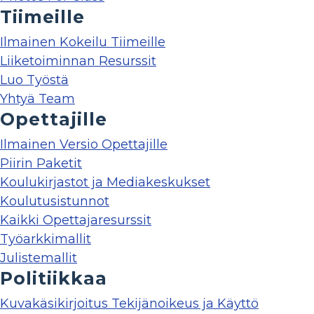
Tiimeille
Ilmainen Kokeilu Tiimeille
Liiketoiminnan Resurssit
Luo Työstä
Yhtyä Team
Opettajille
Ilmainen Versio Opettajille
Piirin Paketit
Koulukirjastot ja Mediakeskukset
Koulutusistunnot
Kaikki Opettajaresurssit
Työarkkimallit
Julistemallit
Politiikkaa
Kuvakäsikirjoitus Tekijänoikeus ja Käyttö