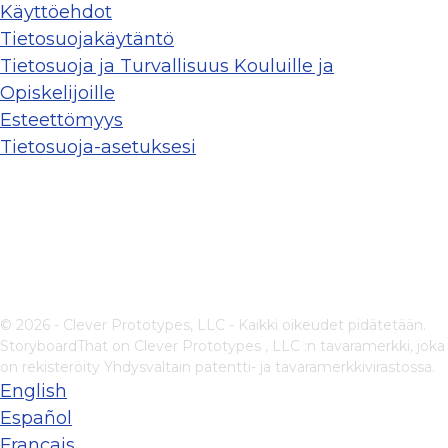
Käyttöehdot
Tietosuojakäytäntö
Tietosuoja ja Turvallisuus Kouluille ja
Opiskelijoille
Esteettömyys
Tietosuoja-asetuksesi
© 2026 - Clever Prototypes, LLC - Kaikki oikeudet pidätetään.
StoryboardThat on
Clever Prototypes , LLC
:n tavaramerkki, joka
on rekisteröity Yhdysvaltain patentti- ja tavaramerkkivirastossa.
English
Español
Français