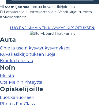
Yli
40 miljoonaa
luotua kuvakäsikirjoitusta
Ei Latauksia, ei Luottokorttia ja ei Vaadi Kirjautumista
Kokeilemiseen!
LUO ENSIMMÄINEN KUVAKÄSIKIRJOITUKSENI
Auta
Ohje ja usein kysytyt kysymykset
Kuvakäsikirjoituksen luoja
Kuinka tulostaa
Noin
Meistä
Ota Meihin Yhteyttä
Opiskelijoille
Luokkahuoneeni
Photos For Class