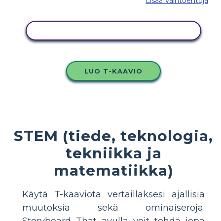
Lisää Vaihtoehtoja
KOPIOI TÄMÄ KUVAKÄSIKIRJOITUS
LUO T-KAAVIO
STEM (tiede, teknologia,
tekniikka ja
matematiikka)
Käytä T-kaaviota vertaillaksesi ajallisia
muutoksia sekä ominaiseroja.