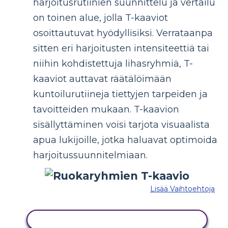
harjoitusrutiinien suunnittelu ja vertailu
on toinen alue, jolla T-kaaviot
osoittautuvat hyödyllisiksi. Verrataanpa
sitten eri harjoitusten intensiteettiä tai
niihin kohdistettuja lihasryhmiä, T-
kaaviot auttavat räätälöimään
kuntoilurutiineja tiettyjen tarpeiden ja
tavoitteiden mukaan. T-kaavion
sisällyttäminen voisi tarjota visuaalista
apua lukijoille, jotka haluavat optimoida
harjoitussuunnitelmiaan.
Lisää Vaihtoehtoja
KOPIOI TÄMÄ KUVAKÄSIKIRJOITUS