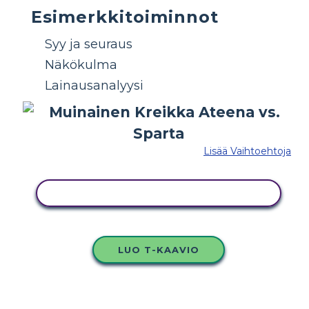
Esimerkkitoiminnot
Syy ja seuraus
Näkökulma
Lainausanalyysi
Lisää Vaihtoehtoja
KOPIOI TÄMÄ KUVAKÄSIKIRJOITUS
LUO T-KAAVIO