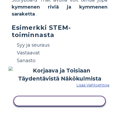
Storyboard That avulla voit tehdä jopa
kymmenen riviä ja kymmenen
saraketta
.
Esimerkki STEM-
toiminnasta
Syy ja seuraus
Vastaavat
Sanasto
Lisää Vaihtoehtoja
KOPIOI TÄMÄ KUVAKÄSIKIRJOITUS