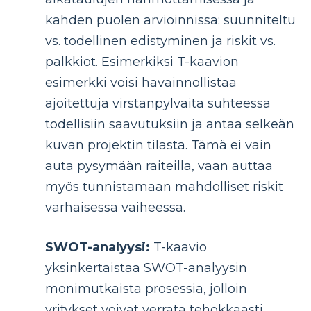
kahden puolen arvioinnissa: suunniteltu
vs. todellinen edistyminen ja riskit vs.
palkkiot. Esimerkiksi T-kaavion
esimerkki voisi havainnollistaa
ajoitettuja virstanpylväitä suhteessa
todellisiin saavutuksiin ja antaa selkeän
kuvan projektin tilasta. Tämä ei vain
auta pysymään raiteilla, vaan auttaa
myös tunnistamaan mahdolliset riskit
varhaisessa vaiheessa.
SWOT-analyysi:
T-kaavio
yksinkertaistaa SWOT-analyysin
monimutkaista prosessia, jolloin
yritykset voivat verrata tehokkaasti