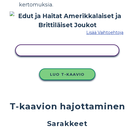
kertomuksia.
Lisää Vaihtoehtoja
KOPIOI TÄMÄ KUVAKÄSIKIRJOITUS
LUO T-KAAVIO
T-kaavion hajottaminen
Sarakkeet