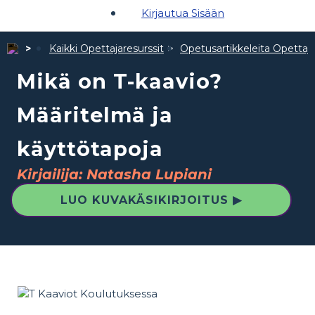
Kirjautua Sisään
Kaikki Opettajaresurssit
Opetusartikkeleita Opettajil
Mikä on T-kaavio?
Määritelmä ja
käyttötapoja
Kirjailija: Natasha Lupiani
LUO KUVAKÄSIKIRJOITUS ▶