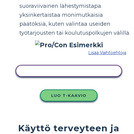
suoraviivainen lähestymistapa
yksinkertaistaa monimutkaisia ​​
päätöksiä, kuten valintaa useiden
työtarjousten tai koulutuspolkujen välillä.
Lisää Vaihtoehtoja
KOPIOI TÄMÄ KUVAKÄSIKIRJOITUS
LUO T-KAAVIO
Käyttö terveyteen ja