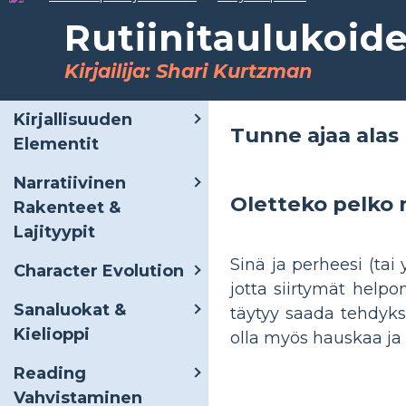
Rutiinitaulukoide
Kirjailija: Shari Kurtzman
Kirjallisuuden
Tunne ajaa alas 
Elementit
Narratiivinen
Oletteko pelko 
Rakenteet &
Lajityypit
Sinä ja perheesi (tai 
Character Evolution
jotta siirtymät helpom
Sanaluokat &
täytyy saada tehdyksi
Kielioppi
olla myös hauskaa ja 
Reading
Vahvistaminen