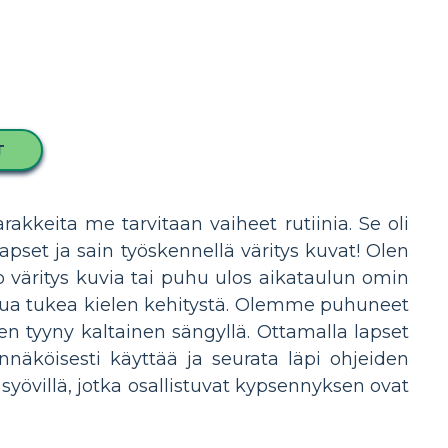
T
rakkeita me tarvitaan vaiheet rutiinia. Se oli
lapset ja sain työskennellä väritys kuvat! Olen
o väritys kuvia tai puhu ulos aikataulun omin
 apua tukea kielen kehitystä. Olemme puhuneet
en tyyny kaltainen sängyllä. Ottamalla lapset
nnäköisesti käyttää ja seurata läpi ohjeiden
 syövillä, jotka osallistuvat kypsennyksen ovat