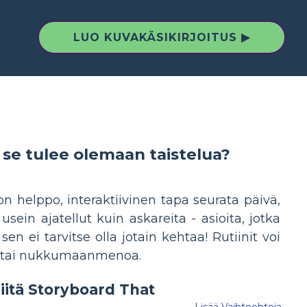
LUO KUVAKÄSIKIRJOITUS ▶
se tulee olemaan taistelua?
e on helppo, interaktiivinen tapa seurata päivä,
 usein ajatellut kuin askareita - asioita, jotka
en ei tarvitse olla jotain kehtaa! Rutiinit voi
iin tai nukkumaanmenoa.
Lisää Vaihtoehtoja