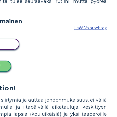
mitä tulee seuraavaksi rutiini, mutta pyöreä
Lisää Vaihtoehtoja
ITUS
T
tion!
 siirtymiä ja auttaa johdonmukaisuus, ei väliä
ulla ja iltapäivällä aikatauluja, keskittyen
ia lapsia (kouluikäisiä) ja yksi taaperoille