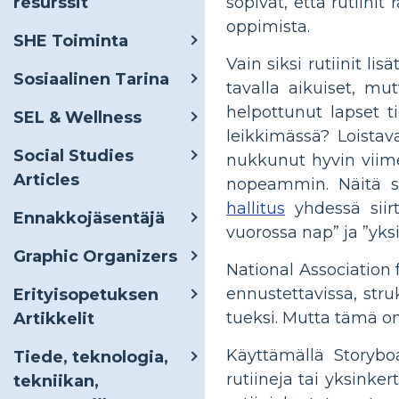
sopivat, että rutiinit
resurssit
oppimista.
SHE Toiminta
Vain siksi rutiinit lis
Sosiaalinen Tarina
tavalla aikuiset, mut
helpottunut lapset t
SEL & Wellness
leikkimässä? Loistav
Social Studies
nukkunut hyvin viim
Articles
nopeammin. Näitä si
hallitus
yhdessä siir
Ennakkojäsentäjä
vuorossa nap” ja ”yksi 
Graphic Organizers
National Association
ennustettavissa, stru
Erityisopetuksen
tueksi. Mutta tämä on
Artikkelit
Käyttämällä Storyboa
Tiede, teknologia,
rutiineja tai yksinker
tekniikan,