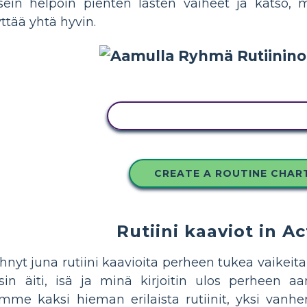
usein helpoin pienten lasten vaiheet ja katso, 
ttää yhtä hyvin.
KOPIOI TÄMÄ KUVAKÄSIKIRJO
CREATE A ROUTINE CHAR
Rutiini kaaviot in Ac
hnyt juna rutiini kaavioita perheen tukea vaikeita
in äiti, isä ja minä kirjoitin ulos perheen aam
mme kaksi hieman erilaista rutiinit, yksi vanhemp