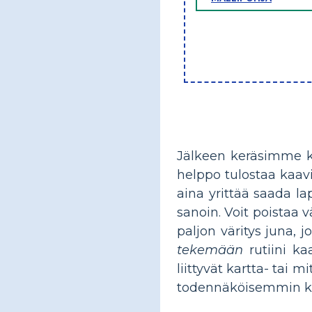
Jälkeen keräsimme kie
helppo tulostaa kaavio
aina yrittää saada la
sanoin. Voit poistaa 
paljon väritys juna, 
tekemään
rutiini ka
liittyvät kartta- tai
todennäköisemmin kok