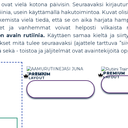
a ovat vielä kotona päivisin. Seuraavaksi kirjaut
iinia, usein käyttämällä hakutoimintoa. Kuvat olisi
kemista vielä tiedä, että se on aika harjata hampa
set ja vanhemmat voivat helposti vilkaista r
 avain rutiinia.
Käyttäen samaa kieltä ja siir
et mitä tulee seuraavaksi (ajattele tarttuva ”siiv
ä sekä - toistoa ja jäljitelmät ovat avaintekijöit
PREMIUM
PREMIUM
LAYOUT
LAYOUT
KOP
KOPIOI TÄMÄ
KUVAKÄ
KUVAKÄSIKIRJOITUS