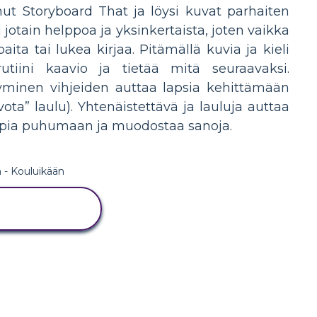
unut Storyboard That ja löysi kuvat parhaiten
 jotain helppoa ja yksinkertaista, joten vaikka
ita tai lukea kirjaa. Pitämällä kuvia ja kieli
utiini kaavio ja tietää mitä seuraavaksi.
tyminen vihjeiden auttaa lapsia kehittämään
ota” laulu). Yhtenäistettävä ja lauluja auttaa
ä oppia puhumaan ja muodostaa sanoja.
IOI TÄMÄ
SIKIRJOITUS