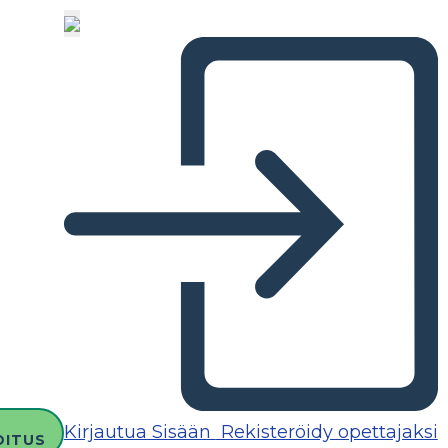
Kirjautua Sisään
Rekisteröidy opettajaksi
OITUS