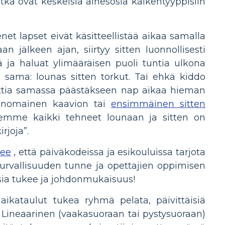
jotka ovat keskeisiä ainesosia kaikentyyppisiin
Pienet lapset eivät käsitteellistää aikaa samalla
n jälkeen ajan, siirtyy sitten luonnollisesti
 ja haluat ylimääräisen puoli tuntia ulkona
n sama: lounas sitten torkut. Tai ehkä kiddo
uuttia samassa päästäkseen nap aikaa hieman
ininomainen kaavion tai
ensimmäinen sitten
lemme kaikki tehneet lounaan ja sitten on
rjoja”.
lee
, että päiväkodeissa ja esikouluissa tarjota
i turvallisuuden tunne ja opettajien oppimisen
isia tukee ja johdonmukaisuus!
 aikataulut tukea ryhmä pelata, päivittäisiä
. Lineaarinen (vaakasuoraan tai pystysuoraan)