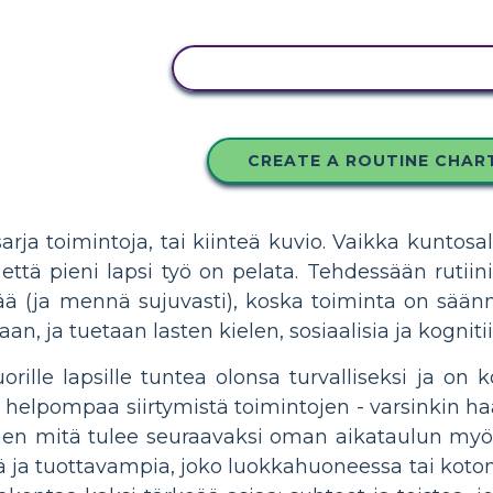
KOPIOI TÄMÄ KUVAKÄSIKIRJO
CREATE A ROUTINE CHAR
arja toimintoja, tai kiinteä kuvio. Vaikka kuntosali,
, että pieni lapsi työ on pelata. Tehdessään ruti
ä (ja mennä sujuvasti), koska toiminta on säännö
an, ja tuetaan lasten kielen, sosiaalisia ja kognitii
orille lapsille tuntea olonsa turvalliseksi ja on k
 helpompaa siirtymistä toimintojen - varsinkin ha
äen mitä tulee seuraavaksi oman aikataulun myö
ja tuottavampia, joko luokkahuoneessa tai koton