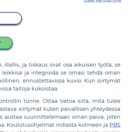
ITUS
T
 illallis, ja tiskaus ovat osa aikuisen työtä, se
ini leikkisä ja integroida se omasi tehdä oman
llinen, ennustettavissa kuvio. Kun siirtymät
visia taitoja kukoistaa.
ontrollin tunne. Ottaa tietoa siitä, mitä tulee
astava siirtymät kuten päivällisen yhteydessä
s auttaa suunnittelemaan oman päivä, joten
a. Koulutusohjelmat nollasta kolmeen ja
PBS