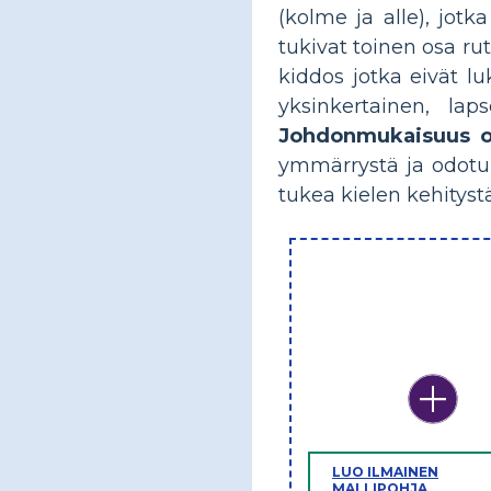
(kolme ja alle), jotk
tukivat toinen osa rut
kiddos jotka eivät lu
yksinkertainen, lap
Johdonmukaisuus on
ymmärrystä ja odotuks
tukea kielen kehityst
LUO ILMAINEN
MALLIPOHJA