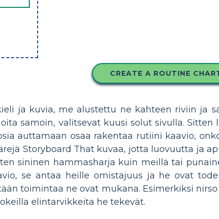
CREATE A ROUTINE CHAR
li ja kuvia, me alustettu ne kahteen riviin ja sa
ita samoin, valitsevat kuusi solut sivulla. Sitten 
psia auttamaan osaa rakentaa rutiini kaavio, onk
värejä Storyboard That kuvaa, jotta luovuutta ja
joten sininen hammasharja kuin meillä tai punain
avio, se antaa heille omistajuus ja he ovat tode
 mitään toimintaa ne ovat mukana. Esimerkiksi nirso
eilla elintarvikkeita he tekevät.