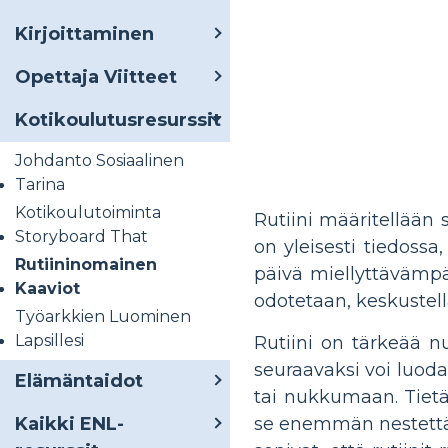
Kirjoittaminen
Opettaja Viitteet
Kotikoulutusresurssit
Johdanto Sosiaalinen
Tarina
Kotikoulutoiminta
Rutiini määritellään s
Storyboard That
on yleisesti tiedossa
Rutiininomainen
päivä miellyttävämpä
Kaaviot
odotetaan, keskustella
Työarkkien Luominen
Lapsillesi
Rutiini on tärkeää nu
seuraavaksi voi luoda
Elämäntaidot
tai nukkumaan. Tiet
se enemmän nestettä 
Kaikki ENL-