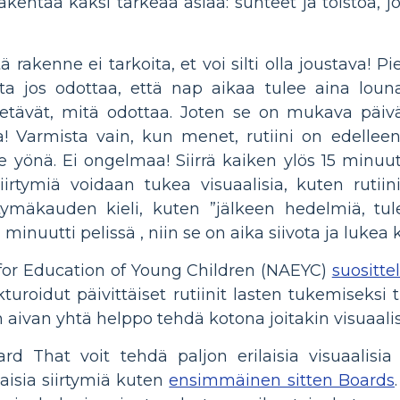
 rakentaa kaksi tärkeää asiaa: suhteet ja toistoa, 
ätä rakenne ei tarkoita, et voi silti olla joustava! 
ta jos odottaa, että nap aikaa tulee aina lounaa
ietävät, mitä odottaa. Joten se on mukava päivä
a! Varmista vain, kun menet, rutiini on edellee
e yönä. Ei ongelmaa! Siirrä kaiken ylös 15 min
irtymiä voidaan tukea visuaalisia, kuten ruti
tymäkauden kieli, kuten ”jälkeen hedelmiä, tu
minuutti pelissä , niin se on aika siivota ja lukea ki
 for Education of Young Children (NAEYC)
suositte
kturoidut päivittäiset rutiinit lasten tukemiseks
 aivan yhtä helppo tehdä kotona joitakin visuaal
rd That voit tehdä paljon erilaisia visuaalisia
taisia siirtymiä kuten
ensimmäinen sitten Boards