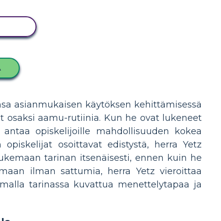
ITUS
A
aansa asianmukaisen käytöksen kehittämisessä
ut osaksi aamu-rutiinia. Kun he ovat lukeneet
u antaa opiskelijoille mahdollisuuden kokea
piskelijat osoittavat edistystä, herra Yetz
lukemaan tarinan itsenäisesti, ennen kuin he
maan ilman sattumia, herra Yetz vieroittaa
malla tarinassa kuvattua menettelytapaa ja