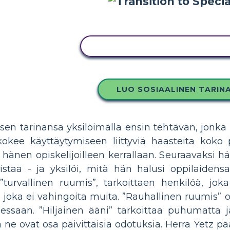
KOPIOI TÄMÄ KUVAKÄSIKIRJO
LUO SOSIAALINEN TARIN
lisen tarinansa yksilöimällä ensin tehtävän, jonk
okee käyttäytymiseen liittyviä haasteita koko 
e hänen opiskelijoilleen kerrallaan. Seuraavaksi 
staa - ja yksilöi, mitä hän halusi oppilaidens
turvallinen ruumis”, tarkoittaen henkilöä, joka
a joka ei vahingoita muita. ”Rauhallinen ruumis” on
essaan. ”Hiljainen ääni” tarkoittaa puhumatta 
ne ovat osa päivittäisiä odotuksia. Herra Yetz päät