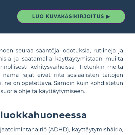
LUO KUVAKÄSIKIRJOITUS ▶
oen seuraa sääntöjä, odotuksia, rutiineja ja
misiä ja säätämällä käyttäytymistään muilta
nollisesti kehitysvaiheissa. Tietenkin meitä
nämä rajat eivät riitä sosiaalisten taitojen
sti, ne on opetettava. Samoin kuin kohdistetun
suoria ohjeita käyttäytymiseen.
ö luokkahuoneessa
aatoimintahäiriö (ADHD), käyttäytymishäiriö,