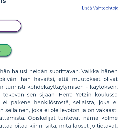
Lisää Vaihtoehtoja
ITUS
A
a hän halusi heidän suorittavan. Vaikka hänen
päivän, hän havaitsi, että muutokset olivat
hän tunnisti kohdekäyttäytymisen - käytöksen,
a tekevän sen sijaan. Herra Yetzin koulussa
 ei pakene henkilöstöstä, sellaista, joka ei
 sellainen, joka ei ole levoton ja on vakaasti
jättämistä. Opiskelijat tuntevat nämä kolme
tää pitää kiinni siitä, mitä lapset jo tietävät,