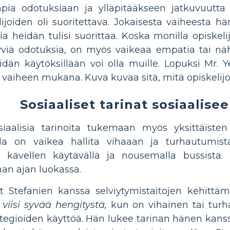
pia odotuksiaan ja ylläpitääkseen jatkuvuutta 
lijoiden oli suoritettava. Jokaisesta vaiheesta hä
a heidän tulisi suorittaa. Koska monilla opiskelijo
tyviä odotuksia, on myös vaikeaa empatia tai nä
idän käytöksillään voi olla muille. Lopuksi Mr. 
vaiheen mukana. Kuva kuvaa sitä, mitä opiskelij
Sosiaaliset tarinat sosiaalis
iaalisia tarinoita tukemaan myös yksittäisten 
lla on vaikea hallita vihaaan ja turhautumista
kävellen käytävällä ja nousemalla bussista.
nan ajan luokassa.
yt Stefanien kanssa selviytymistaitojen kehitt
 viisi syvää hengitystä,
kun on vihainen tai turhau
ategioiden käyttöä. Hän lukee tarinan hänen kan