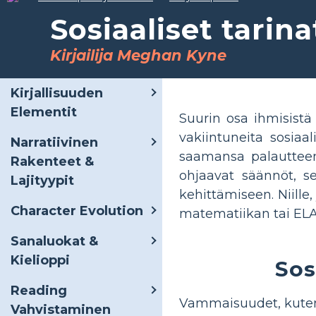
Sosiaaliset tarin
Kirjailija Meghan Kyne
Kirjallisuuden
Elementit
Suurin osa ihmisistä
vakiintuneita sosiaa
Narratiivinen
saamansa palautteen 
Rakenteet &
ohjaavat säännöt, se
Lajityypit
kehittämiseen. Niille
Character Evolution
matematiikan tai ELA-
Sanaluokat &
Kielioppi
Sos
Reading
Vammaisuudet, kuten 
Vahvistaminen