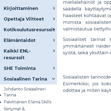
mielialahäiriöt ja o
Kirjoittaminen
säädellä käyttäyty
haasteet kohtaavat opi
Opettaja Viitteet
monista sosiaalist
valmistautua tiettyihi
Kotikoulutusresurssit
Sosiaaliset tarinat
Elämäntaidot
ymmärtäneet näiden t
Kaikki ENL-
syistä, sekä yksittäi
resurssit
SHE Toiminta
Sosiaalisten tarinoi
Sosiaalinen Tarina
Esimerkiksi, jos kok
Johdanto Sosiaalinen
odottaa ja miten käy
Tarina
Päivittäinen Elämä Skills
Siirtymät &