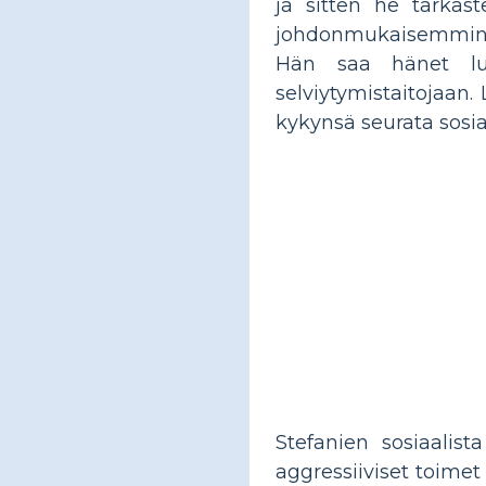
ja sitten he tarkast
johdonmukaisemmin, h
Hän saa hänet luk
selviytymistaitojaan.
kykynsä seurata sosia
Stefanien sosiaalist
aggressiiviset toimet