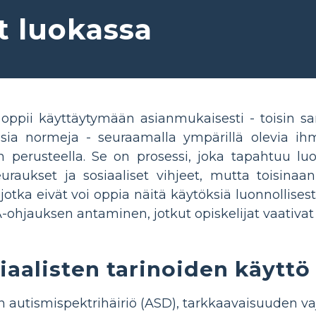
at luokassa
 oppii käyttäytymään asianmukaisesti - toisin san
lisia normeja - seuraamalla ympärillä olevia ih
perusteella. Se on prosessi, joka tapahtuu luon
uraukset ja sosiaaliset vihjeet, mutta toisinaan 
, jotka eivät voi oppia näitä käytöksiä luonnollise
ohjauksen antaminen, jotkut opiskelijat vaativat 
iaalisten tarinoiden käytt
autismispektrihäiriö (ASD), tarkkaavaisuuden vaj