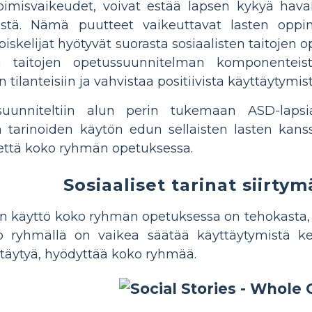
ppimisvaikeudet, voivat estää lapsen kykyä havai
mistä. Nämä puutteet vaikeuttavat lasten opp
skelijat hyötyvät suorasta sosiaalisten taitojen op
en taitojen opetussuunnitelman komponenteist
n tilanteisiin ja vahvistaa positiivista käyttäytymist
 suunniteltiin alun perin tukemaan ASD-lapsia 
arinoiden käytön edun sellaisten lasten kanssa
n että koko ryhmän opetuksessa.
Sosiaaliset tarinat siirtym
den käyttö koko ryhmän opetuksessa on tehokasta,
o ryhmällä on vaikea säätää käyttäytymistä kent
ttäytyä, hyödyttää koko ryhmää.