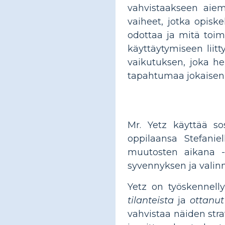
vahvistaakseen aiem
vaiheet, jotka opiske
odottaa ja mitä toimi
käyttäytymiseen liit
vaikutuksen, joka he
tapahtumaa jokaisen 
Mr. Yetz käyttää sos
oppilaansa Stefanie
muutosten aikana - 
syvennyksen ja valin
Yetz on työskennell
tilanteista
ja
ottanut
vahvistaa näiden str