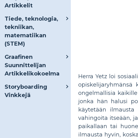
Artikkelit
Tiede, teknologia,
tekniikan,
matematiikan
(STEM)
Graafinen
Suunnittelijan
Artikkelikokoelma
Herra Yetz loi sosiaa
opiskelijaryhmänsä k
Storyboarding
ongelmallisia kaikill
Vinkkejä
jonka hän halusi poi
käytetään ilmausta ”
vahingoita itseään, j
paikallaan tai huone
ilmausta hyvin, koska 