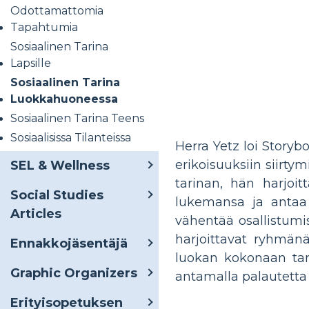
Odottamattomia
Tapahtumia
Sosiaalinen Tarina
Lapsille
Sosiaalinen Tarina
Luokkahuoneessa
Sosiaalinen Tarina Teens
Sosiaalisissa Tilanteissa
Herra Yetz loi Story
erikoisuuksiin siirty
SEL & Wellness
tarinan, hän harjoit
Social Studies
lukemansa ja antaa Y
Articles
vähentää osallistumi
harjoittavat ryhmän
Ennakkojäsentäjä
luokan kokonaan tar
Graphic Organizers
antamalla palautetta 
Erityisopetuksen