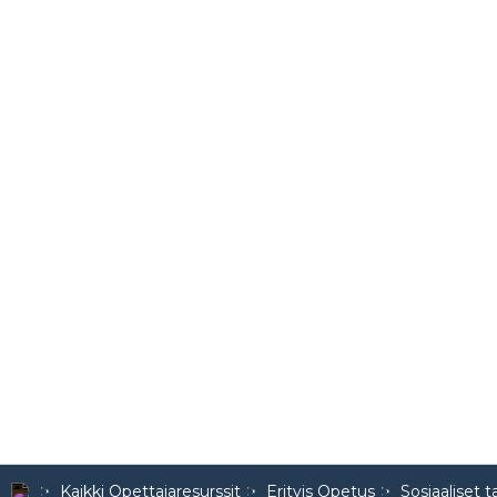
Kaikki Opettajaresurssit
Erityis Opetus
Sosiaaliset t