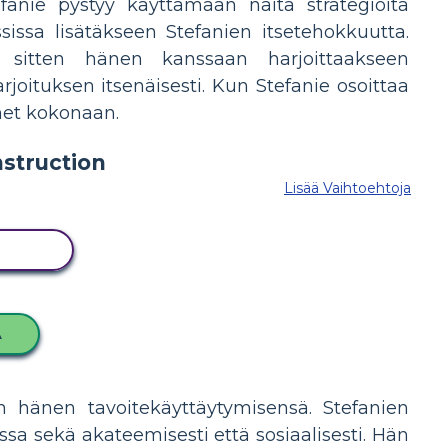
efanie pystyy käyttämään näitä strategioita
issa lisätäkseen Stefanien itsetehokkuutta.
sitten hänen kanssaan harjoittaakseen
rjoituksen itsenäisesti. Kun Stefanie osoittaa
änet kokonaan.
Lisää Vaihtoehtoja
ITUS
A
in hänen tavoitekäyttäytymisensä. Stefanien
sa sekä akateemisesti että sosiaalisesti. Hän