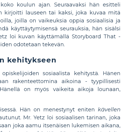
koko koulun ajan. Seuraavaksi hän esitteli
n kirjoitti lauseen tai kaksi, joka kuvaa mitä
illa, joilla on vaikeuksia oppia sosiaalisia ja
hdä käyttäytymisensä seurauksia, hän sisälsi
Yetz loi kuvan käyttämällä Storyboard That -
oiden odotetaan tekevän.
een kehitykseen
opiskelijoiden sosiaalista kehitystä. Hänen
an rakenteettomina aikoina - tyypillisesti
 Hänellä on myös vaikeita aikoja lounaan,
ämisessä. Hän on menestynyt eniten
kävellen
tunut. Mr. Yetz loi sosiaalisen tarinan, joka
ssaan joka aamu itsenäisen lukemisen aikana,