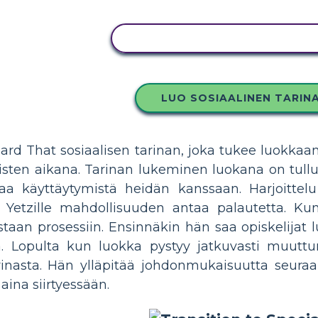
KOPIOI TÄMÄ KUVAKÄSIKIRJO
LUO SOSIAALINEN TARIN
board That sosiaalisen tarinan, joka tukee luokk
misten aikana. Tarinan lukeminen luokana on tull
taa käyttäytymistä heidän kanssaan. Harjoittel
etzille mahdollisuuden antaa palautetta. Kun o
staan prosessiin. Ensinnäkin hän saa opiskelijat 
ä. Lopulta kun luokka pystyy jatkuvasti muuttu
inasta. Hän ylläpitää johdonmukaisuutta seuraa
aina siirtyessään.