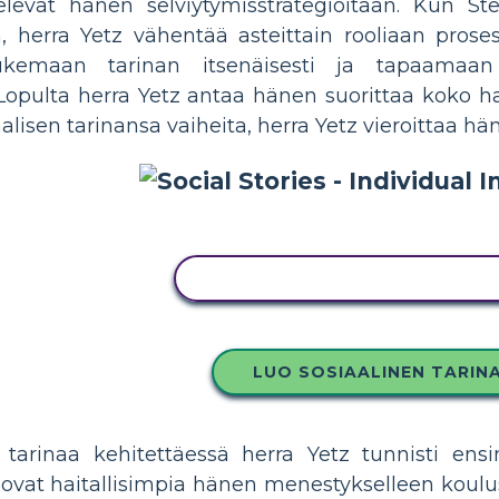
elevat hänen selviytymisstrategioitaan. Kun St
erra Yetz vähentää asteittain rooliaan prosess
emaan tarinan itsenäisesti ja tapaamaan 
 Lopulta herra Yetz antaa hänen suorittaa koko ha
alisen tarinansa vaiheita, herra Yetz vieroittaa h
KOPIOI TÄMÄ KUVAKÄSIKIRJO
LUO SOSIAALINEN TARIN
a tarinaa kehitettäessä herra Yetz tunnisti ens
 ovat haitallisimpia hänen menestykselleen koulus