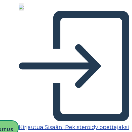
Kirjautua Sisään
Rekisteröidy opettajaksi
OITUS