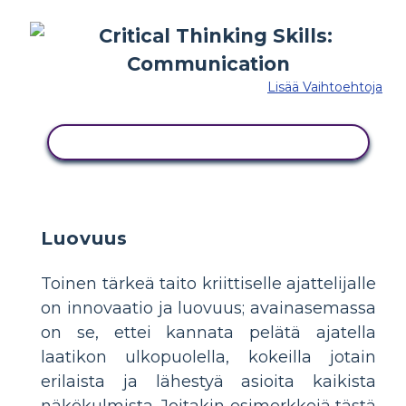
Lisää Vaihtoehtoja
KOPIOI TÄMÄ KUVAKÄSIKIRJOITUS
Luovuus
Toinen tärkeä taito kriittiselle ajattelijalle
on innovaatio ja luovuus; avainasemassa
on se, ettei kannata pelätä ajatella
laatikon ulkopuolella, kokeilla jotain
erilaista ja lähestyä asioita kaikista
näkökulmista. Joitakin esimerkkejä tästä