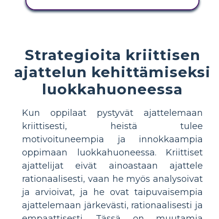
KOPIOI TÄMÄ KUVAKÄSIKIRJOITUS
Strategioita kriittisen
ajattelun kehittämiseksi
luokkahuoneessa
Kun oppilaat pystyvät ajattelemaan
kriittisesti, heistä tulee
motivoituneempia ja innokkaampia
oppimaan luokkahuoneessa. Kriittiset
ajattelijat eivät ainoastaan ​​ajattele
rationaalisesti, vaan he myös analysoivat
ja arvioivat, ja he ovat taipuvaisempia
ajattelemaan järkevästi, rationaalisesti ja
empaattisesti. Tässä on muutamia