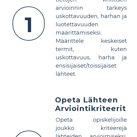
arvioinnin tärkeys
1
uskottavuuden, harhan ja
luotettavuuden
määrittämiseksi.
Määrittele keskeiset
termit, kuten
uskottavuus, harha ja
ensisijaiset/toissijaiset
lähteet.
Opeta Lähteen
Arviointikriteerit
Opeta opiskelijoille
joukko kriteerejä
lähteiden arvioimiseksi,