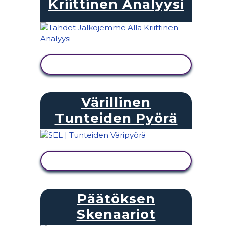
Kriittinen Analyysi
NÄYTÄ TOIMINTA
Värillinen
Tunteiden Pyörä
NÄYTÄ TOIMINTA
Päätöksen
Skenaariot