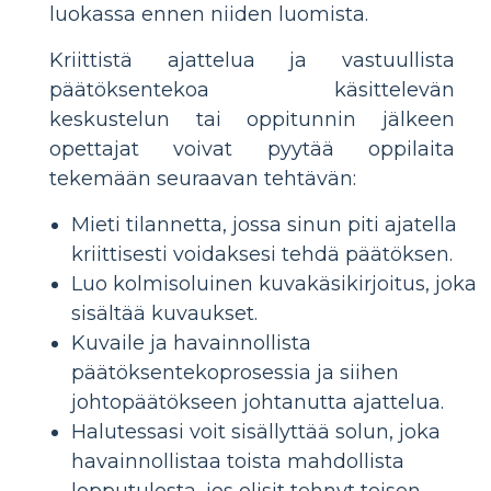
luokassa ennen niiden luomista.
Kriittistä ajattelua ja vastuullista
päätöksentekoa käsittelevän
keskustelun tai oppitunnin jälkeen
opettajat voivat pyytää oppilaita
tekemään seuraavan tehtävän:
Mieti tilannetta, jossa sinun piti ajatella
kriittisesti voidaksesi tehdä päätöksen.
Luo kolmisoluinen kuvakäsikirjoitus, joka
sisältää kuvaukset.
Kuvaile ja havainnollista
päätöksentekoprosessia ja siihen
johtopäätökseen johtanutta ajattelua.
Halutessasi voit sisällyttää solun, joka
havainnollistaa toista mahdollista
lopputulosta, jos olisit tehnyt toisen