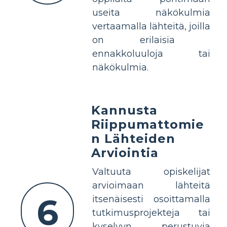
useita näkökulmia
vertaamalla lähteitä, joilla
on erilaisia ​​
ennakkoluuloja tai
näkökulmia.
Kannusta
Riippumattomie
n Lähteiden
Arviointia
Valtuuta opiskelijat
arvioimaan lähteitä
6
itsenäisesti osoittamalla
tutkimusprojekteja tai
kyselyyn perustuvia