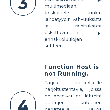
3
multimediaan.
Keskustele kunkin
lähdetyypin vahvuuksista
ja rajoituksista
uskottavuuden ja
ennakkoluulojen
suhteen.
Function Host is
not Running.
Tarjoa opiskelijoille
harjoitustehtäviä, joissa
he arvioivat eri lähteitä
4
opittujen kriteerien
perusteella. Tarjoa