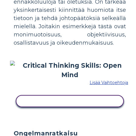
ennakkoluuloja tai oletuksia. On tärkeää
yksinkertaisesti kiinnittää huomiota itse
tietoon ja tehdä johtopäätöksiä selkeällä
mielellä. Joitakin esimerkkejä tästä ovat
monimuotoisuus, objektiivisuus,
osallistavuus ja oikeudenmukaisuus.
Lisää Vaihtoehtoja
KOPIOI TÄMÄ KUVAKÄSIKIRJOITUS
Ongelmanratkaisu