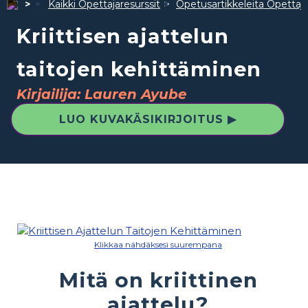
Kaikki Opettajaresurssit
Opetusartikkeleita Opettajil
Kriittisen ajattelun
taitojen kehittäminen
Kirjailija: Lauren Ayube
LUO KUVAKÄSIKIRJOITUS ▶
Klikkaa nähdäksesi suurempana
Mitä on kriittinen
ajattelu?