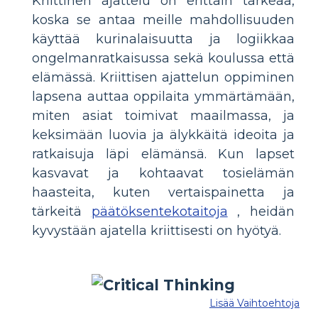
Kriittinen ajattelu on erittäin tärkeää,
koska se antaa meille mahdollisuuden
käyttää kurinalaisuutta ja logiikkaa
ongelmanratkaisussa sekä koulussa että
elämässä. Kriittisen ajattelun oppiminen
lapsena auttaa oppilaita ymmärtämään,
miten asiat toimivat maailmassa, ja
keksimään luovia ja älykkäitä ideoita ja
ratkaisuja läpi elämänsä. Kun lapset
kasvavat ja kohtaavat tosielämän
haasteita, kuten vertaispainetta ja
tärkeitä
päätöksentekotaitoja
, heidän
kyvystään ajatella kriittisesti on hyötyä.
Lisää Vaihtoehtoja