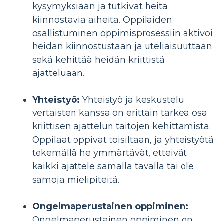
kysymyksiään ja tutkivat heitä
kiinnostavia aiheita. Oppilaiden
osallistuminen oppimisprosessiin aktivoi
heidän kiinnostustaan ​​ja uteliaisuuttaan
sekä kehittää heidän kriittistä
ajatteluaan.
Yhteistyö:
Yhteistyö ja keskustelu
vertaisten kanssa on erittäin tärkeä osa
kriittisen ajattelun taitojen kehittämistä.
Oppilaat oppivat toisiltaan, ja yhteistyötä
tekemällä he ymmärtävät, etteivät
kaikki ajattele samalla tavalla tai ole
samoja mielipiteitä.
Ongelmaperustainen oppiminen:
Ongelmaperustainen oppiminen on