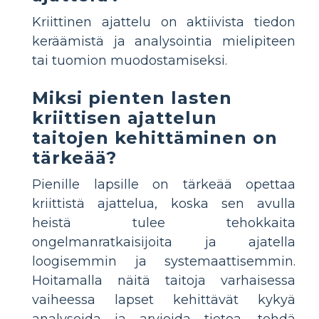
Kriittinen ajattelu on aktiivista tiedon
keräämistä ja analysointia mielipiteen
tai tuomion muodostamiseksi.
Miksi pienten lasten
kriittisen ajattelun
taitojen kehittäminen on
tärkeää?
Pienille lapsille on tärkeää opettaa
kriittistä ajattelua, koska sen avulla
heistä tulee tehokkaita
ongelmanratkaisijoita ja ajatella
loogisemmin ja systemaattisemmin.
Hoitamalla näitä taitoja varhaisessa
vaiheessa lapset kehittävät kykyä
analysoida ja arvioida tietoa, tehdä