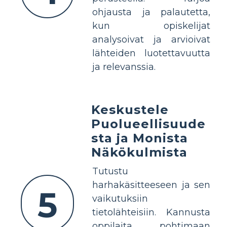
ohjausta ja palautetta,
kun opiskelijat
analysoivat ja arvioivat
lähteiden luotettavuutta
ja relevanssia.
Keskustele
Puolueellisuude
sta ja Monista
Näkökulmista
Tutustu
harhakäsitteeseen ja sen
5
vaikutuksiin
tietolähteisiin. Kannusta
oppilaita pohtimaan