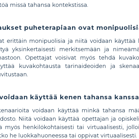
töä missä tahansa kontekstissa.
aukset puheterapiaan ovat monipuolisi
t erittäin monipuolisia ja niitä voidaan käyttää 
ittyä yksinkertaisesti merkitsemään ja nimeäm
sanastoon. Opettajat voisivat myös tehdä kuvak
käyttää kuvakohtausta tarinaideoiden ja skena
uvitustaan.
voidaan käyttää kenen tahansa kanssa
enaarioita voidaan käyttää minkä tahansa määrä
edosto. Niitä voidaan käyttää opettajan ja opiskeli
 myös henkilökohtaisesti tai virtuaalisesti, joll
atko he luokkahuoneessa tai oppivat virtuaalisesti.