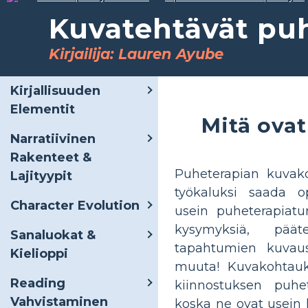
Kuvatehtävät pu
Kirjailija: Lauren Ayube
Kirjallisuuden
Elementit
Mitä ova
Narratiivinen
Rakenteet &
Puheterapian kuvak
Lajityypit
työkaluksi saada o
Character Evolution
usein puheterapiatun
kysymyksiä, päät
Sanaluokat &
tapahtumien kuvaus
Kielioppi
muuta! Kuvakohtauks
Reading
kiinnostuksen puhe
Vahvistaminen
koska ne ovat usein h