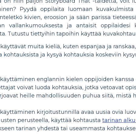
a on niin paljon Storyboard That -taidetta, voi
inen? Pyydä oppilaita luomaan kuvakulmista j
teletkö kivien, eroosion ja sään parissa tieteessä?
n vallankumouksesta ja antaisit oppilaidesi
ta. Tutustu tiettyihin tapoihin käyttää kuvakohtau
a käyttävät muita kieliä, kuten espanjaa ja ranska
a kohtauksista ja kysyä kohtauksia koskeviin kysymy
käyttäminen englannin kielen oppijoiden kanssa
pettajat voivat luoda kohtauksia, jotka vetoavat opi
arjoavat heille mahdollisuuden puhua siitä, mistä h
äyttäminen kirjoitustunnilla avaa uusia ovia luov
austen perusteella, käyttää kohtausta
tarinan alk
kseen tarinan yhdestä tai useammasta kohtaukses