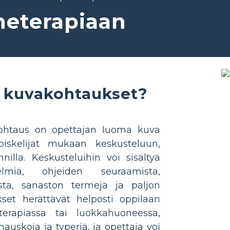
heterapiaan
t kuvakohtaukset?
ohtaus on opettajan luoma kuva
piskelijat mukaan keskusteluun,
nilla. Keskusteluihin voi sisältyä
elmiä, ohjeiden seuraamista,
ta, sanaston termejä ja paljon
et herättävät helposti oppilaan
terapiassa tai luokkahuoneessa,
auskoja ja typeriä, ja opettaja voi