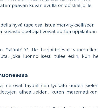
atempaavan kuvan avulla on opiskelijoille
ella hyvä tapa osallistua merkitykselliseen
kuvasta opettajat voivat auttaa oppilaitaan
 "sääntöjä". He harjoittelevat vuorotellen,
ta, joka luonnollisesti tulee esiin, kun he
ahuoneessa
a; ne ovat täydellinen työkalu uuden kielen
tiettyjen aihealueiden, kuten matematiikan,