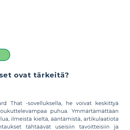
et ovat tärkeitä?
d That -sovelluksella, he voivat keskittyä
lle houkuttelevampaa puhua. Ymmärtämättään
ua, ilmeistä kieltä, ääntämistä, artikulaatiota
ukset tähtäävät useisiin tavoitteisiin ja