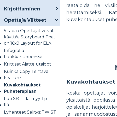
räätälöidä ne yksil
Kirjoittaminen
herättämiseksi. K
kuvakohtaukset puhet
Opettaja Viitteet
5 tapaa Opettajat voivat
käyttää Storyboard That
on 16x9 Layout for ELA
Infografia
Luokkahuoneessa
Kriittiset Ajattelutaidot
Kuinka Copy Tehtävä
Feature
Kuvakohtaukset 
Kuvakohtaukset
Puheterapiaan
Koska opettajat voi
Luo SBT: Llä, myy TpT:
yksittäistä oppilas
llä
opiskelijat harjoittel
Lyhenteet Selitys: TWIST
ja sananmuodostusta