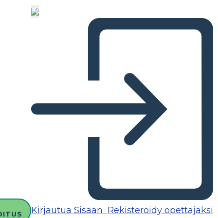
Kirjautua Sisään
Rekisteröidy opettajaksi
OITUS