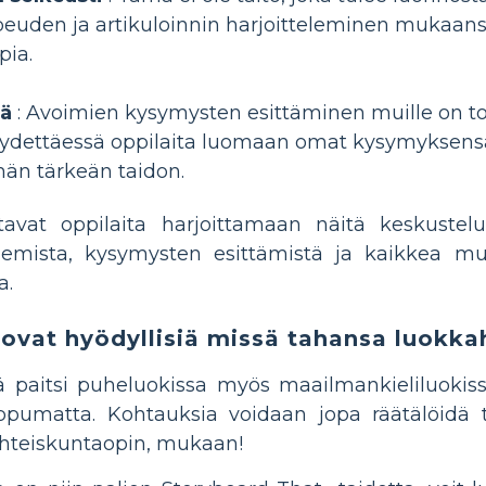
euden ja artikuloinnin harjoitteleminen mukaans
pia.
iä
: Avoimien kysymysten esittäminen muille on tod
ydettäessä oppilaita luomaan omat kysymyksensä 
än tärkeän taidon.
avat oppilaita harjoittamaan näitä keskustelun
lemista, kysymysten esittämistä ja kaikkea muu
a.
ovat hyödyllisiä missä tahansa luokk
ä paitsi puheluokissa myös maailmankieliluokiss
ippumatta. Kohtauksia voidaan jopa räätälöidä 
yhteiskuntaopin, mukaan!