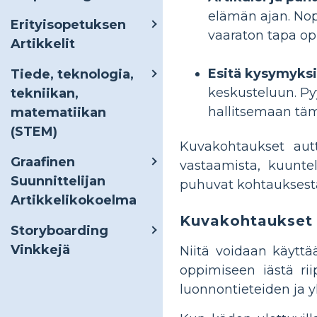
elämän ajan. Nop
Erityisopetuksen
vaaraton tapa op
Artikkelit
Esitä kysymyks
Tiede, teknologia,
keskusteluun. Py
tekniikan,
hallitsemaan täm
matematiikan
(STEM)
Kuvakohtaukset autt
Graafinen
vastaamista, kuunte
Suunnittelijan
puhuvat kohtauksest
Artikkelikokoelma
Kuvakohtaukset 
Storyboarding
Vinkkejä
Niitä voidaan käyttä
oppimiseen iästä ri
luonnontieteiden ja 