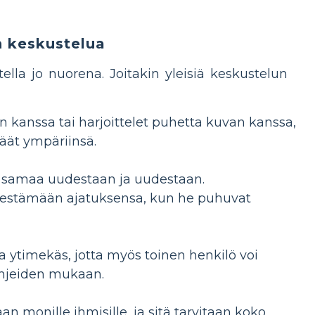
n keskustelua
ella jo nuorena. Joitakin yleisiä keskustelun
n kanssa tai harjoittelet puhetta kuvan kanssa,
päät ympäriinsä.
 samaa uudestaan ​​ja uudestaan.
ärjestämään ajatuksensa, kun he puhuvat
a ytimekäs, jotta myös toinen henkilö voi
ohjeiden mukaan.
n ​​monille ihmisille, ja sitä tarvitaan koko