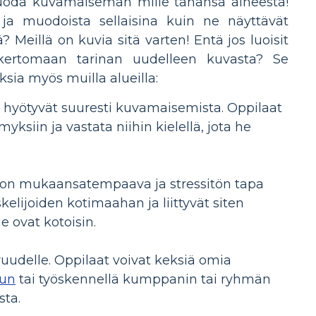
t luoda kuvamaiseman mille tahansa aiheesta!
a muodoista sellaisina kuin ne näyttävät
 Meillä on kuvia sitä varten! Entä jos luoisit
 kertomaan tarinan uudelleen kuvasta? Se
ksia myös muilla alueilla:
a, hyötyvät suuresti kuvamaisemista. Oppilaat
ksiin ja vastata niihin kielellä, jota he
 on mukaansatempaava ja stressitön tapa
skelijoiden kotimaahan ja liittyvät siten
e ovat kotoisin.
uudelle. Oppilaat voivat keksiä omia
uun
tai työskennellä kumppanin tai ryhmän
ta.