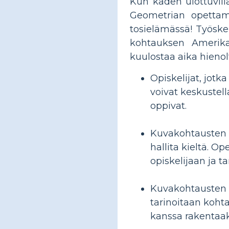
Kun käden ulottuvill
Geometrian opettam
tosielämässä! Työsken
kohtauksen Amerika
kuulostaa aika hienol
Opiskelijat, jotk
voivat keskustell
oppivat.
Kuvakohtausten 
hallita kieltä. O
opiskelijaan ja t
Kuvakohtausten k
tarinoitaan koht
kanssa rakentaa