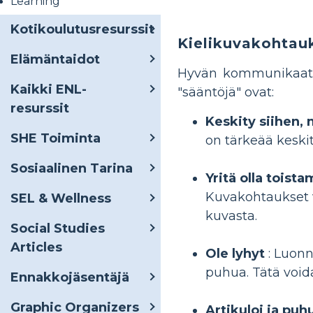
Learning
Kotikoulutusresurssit
Kielikuvakohtauk
Elämäntaidot
Hyvän kommunikaattori
Kaikki ENL-
"sääntöjä" ovat:
resurssit
Keskity siihen,
SHE Toiminta
on tärkeää keskit
Sosiaalinen Tarina
Yritä olla toista
Kuvakohtaukset v
SEL & Wellness
kuvasta.
Social Studies
Articles
Ole lyhyt
: Luonn
puhua. Tätä void
Ennakkojäsentäjä
Graphic Organizers
Artikuloi ja puh