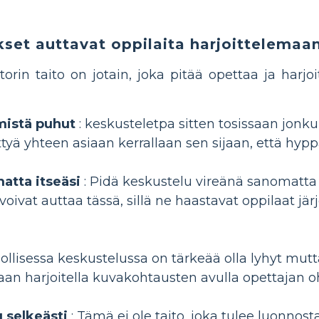
set auttavat oppilaita harjoittelemaa
n taito on jotain, joka pitää opettaa ja harjoit
 mistä puhut
: keskusteletpa sitten tosissaan jonku
tyä yhteen asiaan kerrallaan sen sijaan, että hyp
matta itseäsi
: Pidä keskustelu vireänä sanomatta
oivat auttaa tässä, sillä ne haastavat oppilaat j
ollisessa keskustelussa on tärkeää olla lyhyt mutt
aan harjoitella kuvakohtausten avulla opettajan 
u selkeästi
: Tämä ei ole taito, joka tulee luonnostaa