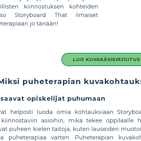
öllisten kiinnostuksen kohteiden
atso Storyboard That ilmaiset
erapiaan jo tänään!
LUO KUVAKÄSIKIRJOITUS
Miksi puheterapian kuvakohtauks
saavat opiskelijat puhumaan
vat helposti luoda omia kohtauksiaan Storyboar
ta kiinnostaviin asioihin, mikä tekee oppilaa
evat puheen kielen taitoja, kuten lauseiden muotoil
 puheterapiaa varten. Puheterapian kuvakohta