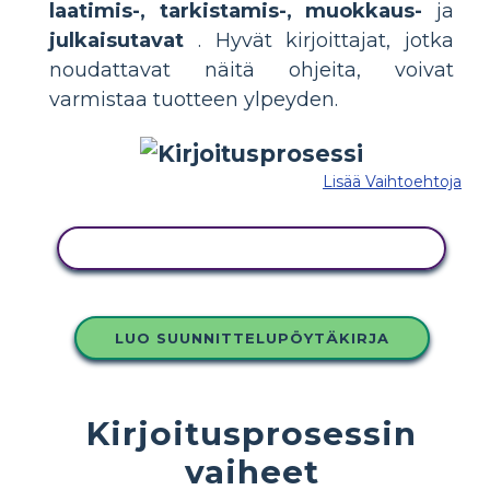
laatimis-, tarkistamis-, muokkaus-
ja
julkaisutavat
. Hyvät kirjoittajat, jotka
noudattavat näitä ohjeita, voivat
varmistaa tuotteen ylpeyden.
Lisää Vaihtoehtoja
KOPIOI TÄMÄ KUVAKÄSIKIRJOITUS
LUO SUUNNITTELUPÖYTÄKIRJA
Kirjoitusprosessin
vaiheet