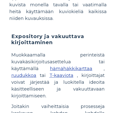
kuvista monella tavalla tai vaatimalla
heitä käyttämään kuviokieliä kaikissa
niiden kuvauksissa.
Expository ja vakuuttava
kirjoittaminen
Muokkaamalla perinteistä
kuvakäsikirjoitusasettelua tai
käyttämällä
hämähäkkikarttaa
,
ruudukkoa
tai
T-kaaviota
, kirjoittajat
voivat järjestää ja luokitella ideoita
käsitteelliseen ja vakuuttavaan
kirjoittamiseen.
Joitakin vaiheittaisia prosesseja