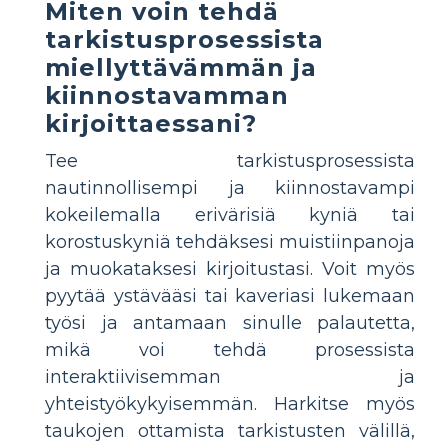
Miten voin tehdä
tarkistusprosessista
miellyttävämmän ja
kiinnostavamman
kirjoittaessani?
Tee tarkistusprosessista
nautinnollisempi ja kiinnostavampi
kokeilemalla erivärisiä kyniä tai
korostuskyniä tehdäksesi muistiinpanoja
ja muokataksesi kirjoitustasi. Voit myös
pyytää ystävääsi tai kaveriasi lukemaan
työsi ja antamaan sinulle palautetta,
mikä voi tehdä prosessista
interaktiivisemman ja
yhteistyökykyisemmän. Harkitse myös
taukojen ottamista tarkistusten välillä,