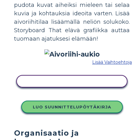
pudota kuvat aiheiksi mieleen tai selaa
kuvia ja kohtauksia ideoita varten. Lisää
aivoriihitilaa lisäämällä neliön solukoko.
Storyboard That elävä grafiikka auttaa
tuomaan ajatuksesi elämään!
Lisää Vaihtoehtoja
KOPIOI TÄMÄ KUVAKÄSIKIRJOITUS
LUO SUUNNITTELUPÖYTÄKIRJA
Organisaatio ja