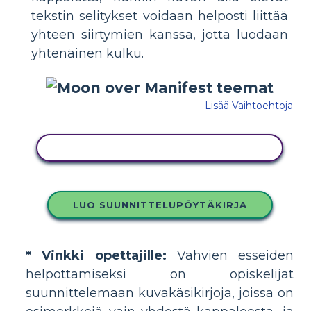
tekstin selitykset voidaan helposti liittää
yhteen siirtymien kanssa, jotta luodaan
yhtenäinen kulku.
Lisää Vaihtoehtoja
KOPIOI TÄMÄ KUVAKÄSIKIRJOITUS
LUO SUUNNITTELUPÖYTÄKIRJA
* Vinkki opettajille:
Vahvien esseiden
helpottamiseksi on opiskelijat
suunnittelemaan kuvakäsikirjoja, joissa on