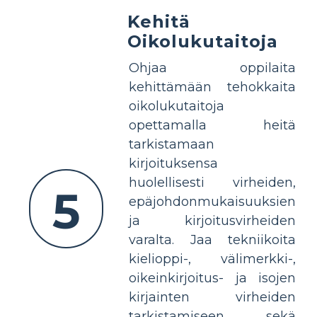
Kehitä
Oikolukutaitoja
Ohjaa oppilaita
kehittämään tehokkaita
oikolukutaitoja
opettamalla heitä
tarkistamaan
kirjoituksensa
huolellisesti virheiden,
5
epäjohdonmukaisuuksien
ja kirjoitusvirheiden
varalta. Jaa tekniikoita
kielioppi-, välimerkki-,
oikeinkirjoitus- ja isojen
kirjainten virheiden
tarkistamiseen sekä