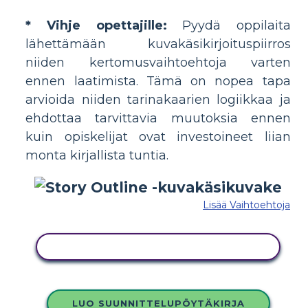
* Vihje opettajille:
Pyydä oppilaita
lähettämään kuvakäsikirjoituspiirros
niiden kertomusvaihtoehtoja varten
ennen laatimista. Tämä on nopea tapa
arvioida niiden tarinakaarien logiikkaa ja
ehdottaa tarvittavia muutoksia ennen
kuin opiskelijat ovat investoineet liian
monta kirjallista tuntia.
Lisää Vaihtoehtoja
KOPIOI TÄMÄ KUVAKÄSIKIRJOITUS
LUO SUUNNITTELUPÖYTÄKIRJA