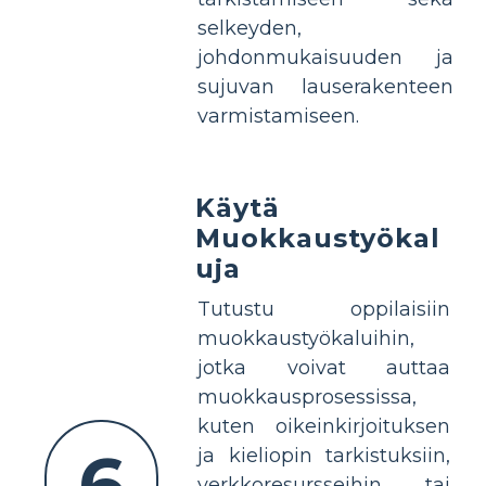
selkeyden,
johdonmukaisuuden ja
sujuvan lauserakenteen
varmistamiseen.
Käytä
Muokkaustyökal
uja
Tutustu oppilaisiin
muokkaustyökaluihin,
jotka voivat auttaa
muokkausprosessissa,
kuten oikeinkirjoituksen
6
ja kieliopin tarkistuksiin,
verkkoresursseihin tai