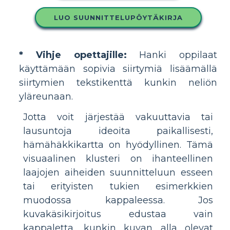
LUO SUUNNITTELUPÖYTÄKIRJA
* Vihje opettajille:
Hanki oppilaat
käyttämään sopivia siirtymiä lisäämällä
siirtymien tekstikenttä kunkin neliön
yläreunaan.
Jotta voit järjestää vakuuttavia tai
lausuntoja ideoita paikallisesti,
hämähäkkikartta on hyödyllinen. Tämä
visuaalinen klusteri on ihanteellinen
laajojen aiheiden suunnitteluun esseen
tai erityisten tukien esimerkkien
muodossa kappaleessa. Jos
kuvakäsikirjoitus edustaa vain
kappaletta, kunkin kuvan alla olevat