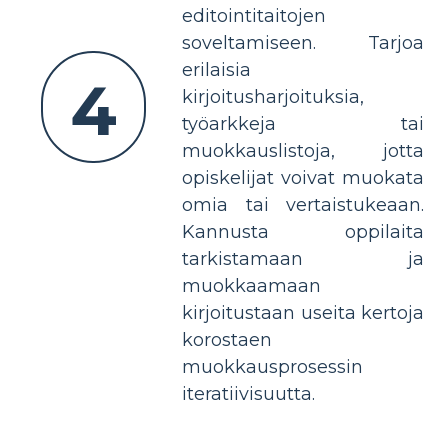
editointitaitojen
soveltamiseen. Tarjoa
erilaisia
4
kirjoitusharjoituksia,
työarkkeja tai
muokkauslistoja, jotta
opiskelijat voivat muokata
omia tai vertaistukeaan.
Kannusta oppilaita
tarkistamaan ja
muokkaamaan
kirjoitustaan useita kertoja
korostaen
muokkausprosessin
iteratiivisuutta.