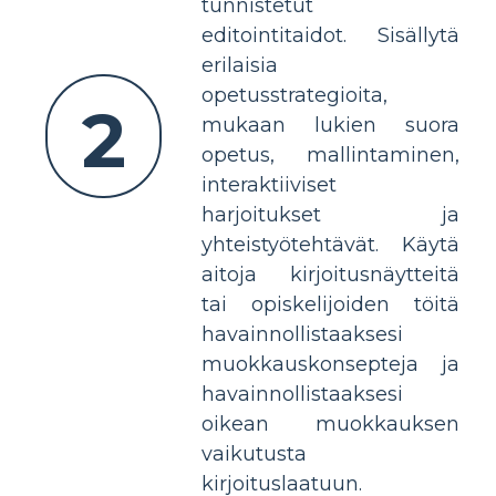
tunnistetut
editointitaidot. Sisällytä
erilaisia
opetusstrategioita,
2
mukaan lukien suora
opetus, mallintaminen,
interaktiiviset
harjoitukset ja
yhteistyötehtävät. Käytä
aitoja kirjoitusnäytteitä
tai opiskelijoiden töitä
havainnollistaaksesi
muokkauskonsepteja ja
havainnollistaaksesi
oikean muokkauksen
vaikutusta
kirjoituslaatuun.