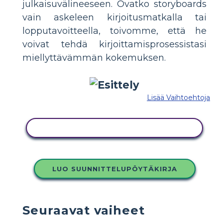
julkaisuvälineeseen. Ovatko storyboards
vain askeleen kirjoitusmatkalla tai
lopputavoitteella, toivomme, että he
voivat tehdä kirjoittamisprosessistasi
miellyttävämmän kokemuksen.
Lisää Vaihtoehtoja
KOPIOI TÄMÄ KUVAKÄSIKIRJOITUS
LUO SUUNNITTELUPÖYTÄKIRJA
Seuraavat vaiheet