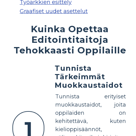
Työarkkien esittely
Graafiset uudet asettelut
Kuinka Opettaa
Editointitaitoja
Tehokkaasti Oppilaille
Tunnista
Tärkeimmät
Muokkaustaidot
Tunnista erityiset
muokkaustaidot, joita
oppilaiden on
1
kehitettävä, kuten
kielioppisäännöt,