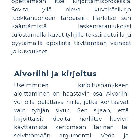
opettamaan itse kirjoittamisprosessia.
Sovita yllä oleva kuvakäsikirja
luokkahuoneen tarpeisiin. Harkitse sen
kääntämistä laskentataulukoksi
tulostamalla kuvat tyhjillä tekstiruutuilla ja
pyytämällä oppilaita täyttämään vaiheet
ja kuvaukset.
Aivoriihi ja kirjoitus
Useimmiten kirjoitushankkeen
aloittaminen on haastavin osa. Aivoriihi
voi olla pelottava niille, jotka kohtaavat
vain tyhjän sivun. Sen sijaan, että
kirjoittaisit ideoita, harkitse kuvien
käyttämistä kertomaan tarinan tai
selvittämään argumentti. Vedä ja