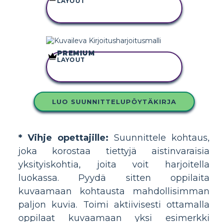
LAYOUT
KOPIOI TÄMÄ
KUVAKÄSIKIRJOITUS
PREMIUM
LAYOUT
KOPIOI TÄMÄ
KUVAKÄSIKIRJOITUS
LUO SUUNNITTELUPÖYTÄKIRJA
* Vihje opettajille:
Suunnittele kohtaus,
joka korostaa tiettyjä aistinvaraisia
yksityiskohtia, joita voit harjoitella
luokassa. Pyydä sitten oppilaita
kuvaamaan kohtausta mahdollisimman
paljon kuvia. Toimi aktiivisesti ottamalla
oppilaat kuvaamaan yksi esimerkki