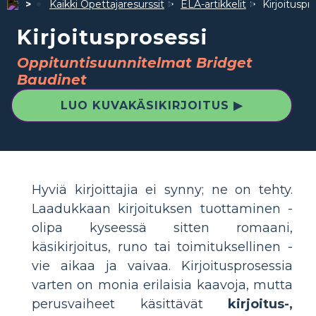
Kaikki Opettajaresurssit
ELA-artikkelit
Kirjoituspr
Kirjoitusprosessi
Oppituntisuunnitelmat Bridget
Baudinet
LUO KUVAKÄSIKIRJOITUS ▶
Hyviä kirjoittajia ei synny; ne on tehty.
Laadukkaan kirjoituksen tuottaminen -
olipa kyseessä sitten romaani,
käsikirjoitus, runo tai toimituksellinen -
vie aikaa ja vaivaa. Kirjoitusprosessia
varten on monia erilaisia kaavoja, mutta
perusvaiheet käsittävät
kirjoitus-,