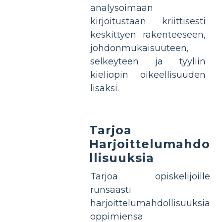
analysoimaan
kirjoitustaan kriittisesti
keskittyen rakenteeseen,
johdonmukaisuuteen,
selkeyteen ja tyyliin
kieliopin oikeellisuuden
lisäksi.
Tarjoa
Harjoittelumahdo
llisuuksia
Tarjoa opiskelijoille
runsaasti
harjoittelumahdollisuuksia
oppimiensa