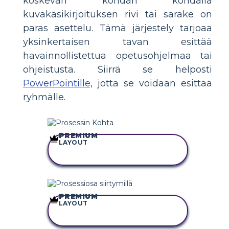
koskevan kohdan kohdalla
kuvakäsikirjoituksen rivi tai sarake on
paras asettelu. Tämä järjestely tarjoaa
yksinkertaisen tavan esittää
havainnollistettua opetusohjelmaa tai
ohjeistusta. Siirrä se helposti
PowerPointille,
jotta se voidaan esittää
ryhmälle.
PREMIUM
LAYOUT
KOPIOI TÄMÄ
KUVAKÄSIKIRJOITUS
PREMIUM
LAYOUT
KOPIOI TÄMÄ
KUVAKÄSIKIRJOITUS