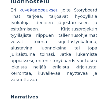
luonnostelu
Eri
kuvakaappaukset,
joita Storyboard
That tarjoaa, tarjoavat hyödyllisiä
työkaluja ideoiden järjestämiseen ja
esittämiseen. Kirjoitusprojektin
tyylilajista riippuen tallennusohjelmat
voivat toimia kirjoitustyökaluina,
alustavina luonnoksina tai jopa
julkaistuina töinäsi. Jatka lukemista
oppiaksesi, miten storyboards voi tukea
jokaista neljää erilaista kirjoitusta:
kerrontaa, kuvailevaa, näyttävää ja
vakuuttavaa.
Narratives