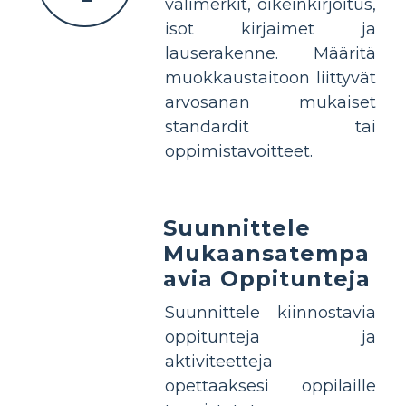
välimerkit, oikeinkirjoitus,
isot kirjaimet ja
lauserakenne. Määritä
muokkaustaitoon liittyvät
arvosanan mukaiset
standardit tai
oppimistavoitteet.
Suunnittele
Mukaansatempa
avia Oppitunteja
Suunnittele kiinnostavia
oppitunteja ja
aktiviteetteja
opettaaksesi oppilaille