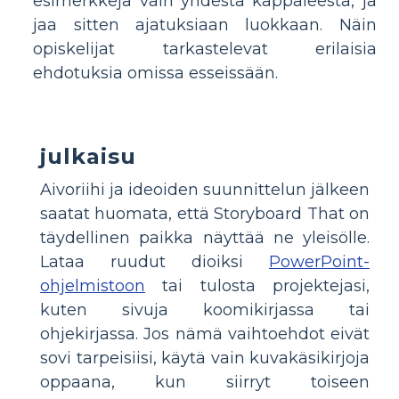
esimerkkejä vain yhdestä kappaleesta, ja
jaa sitten ajatuksiaan luokkaan. Näin
opiskelijat tarkastelevat erilaisia
ehdotuksia omissa esseissään.
julkaisu
Aivoriihi ja ideoiden suunnittelun jälkeen
saatat huomata, että Storyboard That on
täydellinen paikka näyttää ne yleisölle.
Lataa ruudut dioiksi
PowerPoint-
ohjelmistoon
tai tulosta projektejasi,
kuten sivuja koomikirjassa tai
ohjekirjassa. Jos nämä vaihtoehdot eivät
sovi tarpeisiisi, käytä vain kuvakäsikirjoja
oppaana, kun siirryt toiseen