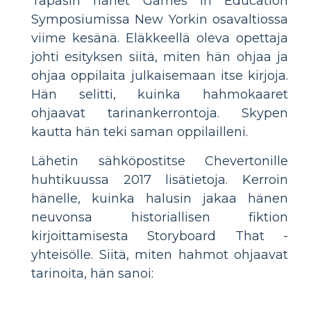
Tapasin hänet Games in Education
Symposiumissa New Yorkin osavaltiossa
viime kesänä. Eläkkeellä oleva opettaja
johti esityksen siitä, miten hän ohjaa ja
ohjaa oppilaita julkaisemaan itse kirjoja.
Hän selitti, kuinka hahmokaaret
ohjaavat tarinankerrontoja. Skypen
kautta hän teki saman oppilailleni.
Lähetin sähköpostitse Chevertonille
huhtikuussa 2017 lisätietoja. Kerroin
hänelle, kuinka halusin jakaa hänen
neuvonsa historiallisen fiktion
kirjoittamisesta Storyboard That -
yhteisölle. Siitä, miten hahmot ohjaavat
tarinoita, hän sanoi: