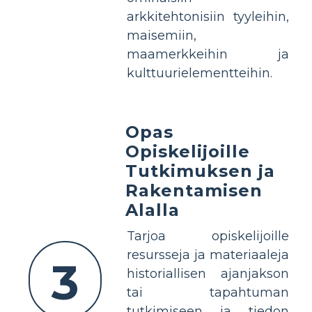
arkkitehtonisiin tyyleihin,
maisemiin,
maamerkkeihin ja
kulttuurielementteihin.
Opas
Opiskelijoille
Tutkimuksen ja
Rakentamisen
Alalla
Tarjoa opiskelijoille
resursseja ja materiaaleja
3
historiallisen ajanjakson
tai tapahtuman
tutkimiseen ja tiedon