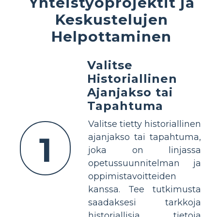
Yhteistyöprojektit ja
Keskustelujen
Helpottaminen
Valitse
Historiallinen
Ajanjakso tai
Tapahtuma
Valitse tietty historiallinen
1
ajanjakso tai tapahtuma,
joka on linjassa
opetussuunnitelman ja
oppimistavoitteiden
kanssa. Tee tutkimusta
saadaksesi tarkkoja
historiallisia tietoja