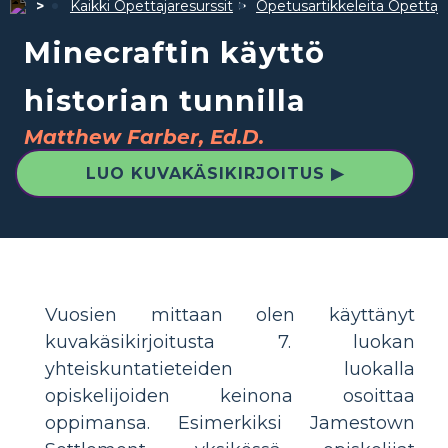
Kaikki Opettajaresurssit
Opetusartikkeleita Opettajil
Minecraftin käyttö
historian tunnilla
Matthew Farber, Ed.D.
LUO KUVAKÄSIKIRJOITUS ▶
Vuosien mittaan olen käyttänyt
kuvakäsikirjoitusta 7. luokan
yhteiskuntatieteiden luokalla
opiskelijoiden keinona osoittaa
oppimansa. Esimerkiksi Jamestown