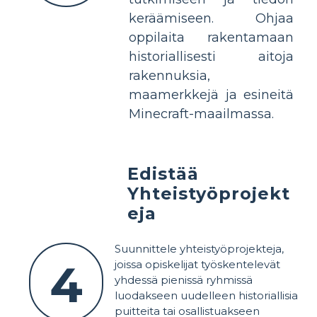
keräämiseen. Ohjaa
oppilaita rakentamaan
historiallisesti aitoja
rakennuksia,
maamerkkejä ja esineitä
Minecraft-maailmassa.
Edistää
Yhteistyöprojekt
eja
Suunnittele yhteistyöprojekteja,
4
joissa opiskelijat työskentelevät
yhdessä pienissä ryhmissä
luodakseen uudelleen historiallisia
puitteita tai osallistuakseen