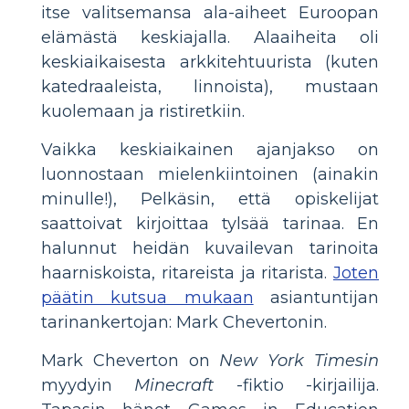
itse valitsemansa ala-aiheet Euroopan
elämästä keskiajalla. Alaaiheita oli
keskiaikaisesta arkkitehtuurista (kuten
katedraaleista, linnoista), mustaan
kuolemaan ja ristiretkiin.
Vaikka keskiaikainen ajanjakso on
luonnostaan mielenkiintoinen (ainakin
minulle!), Pelkäsin, että opiskelijat
saattoivat kirjoittaa tylsää tarinaa. En
halunnut heidän kuvailevan tarinoita
haarniskoista, ritareista ja ritarista.
Joten
päätin kutsua mukaan
asiantuntijan
tarinankertojan: Mark Chevertonin.
Mark Cheverton on
New York Timesin
myydyin
Minecraft
-fiktio -kirjailija.