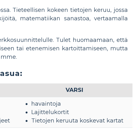
a. Tieteellisen kokeen tietojen keruu, jossa
ekijöitä, matematiikan sanastoa, vertaamalla
erkkosuunnittelulle. Tulet huomaamaan, että
miseen tai etenemisen kartoittamiseen, mutta
iimme.
asua:
VARSI
havaintoja
Lajittelukortit
jeet
Tietojen keruuta koskevat kartat