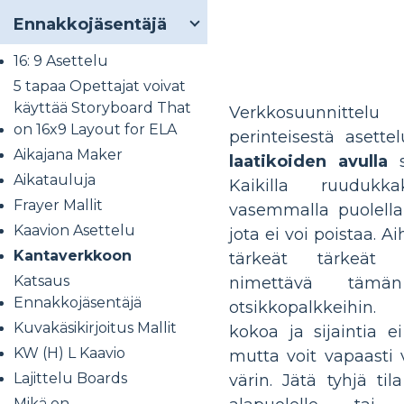
Ennakkojäsentäjä
16: 9 Asettelu
5 tapaa Opettajat voivat
käyttää Storyboard That
Verkkosuunnit
on 16x9 Layout for ELA
perinteisestä asette
Aikajana Maker
laatikoiden avulla
s
Aikatauluja
Kaikilla ruudukka
Frayer Mallit
vasemmalla puolella
Kaavion Asettelu
jota ei voi poistaa. Ai
Kantaverkkoon
tärkeät tärkeät 
Katsaus
nimettävä tämä
Ennakkojäsentäjä
otsikkopalkkeihin.
Kuvakäsikirjoitus Mallit
kokoa ja sijaintia e
KW (H) L Kaavio
mutta voit vapaasti v
Lajittelu Boards
värin. Jätä tyhjä til
Mikä on