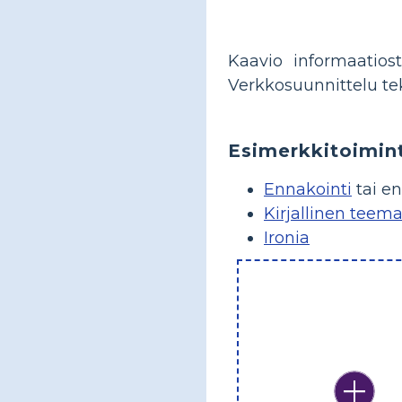
Kaavio informaatiost
Verkkosuunnittelu te
Esimerkkitoimin
Ennakointi
tai en
Kirjallinen teem
Ironia