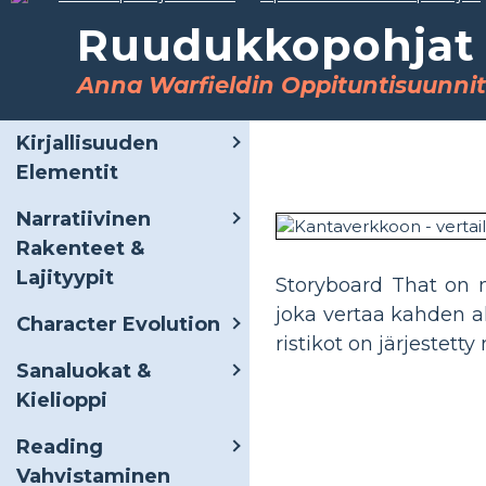
Ruudukkopohjat o
Anna Warfieldin Oppituntisuunni
Kirjallisuuden
Elementit
Narratiivinen
Rakenteet &
Lajityypit
Storyboard That on m
joka vertaa kahden aks
Character Evolution
ristikot on järjestet
Sanaluokat &
Kielioppi
Reading
Vahvistaminen