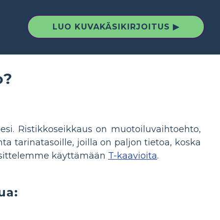
LUO KUVAKÄSIKIRJOITUS ▶
o?
esi. Ristikkoseikkaus on muotoiluvaihtoehto,
a tarinatasoille, joilla on paljon tietoa, koska
 suosittelemme käyttämään
T-kaavioita
.
ua: