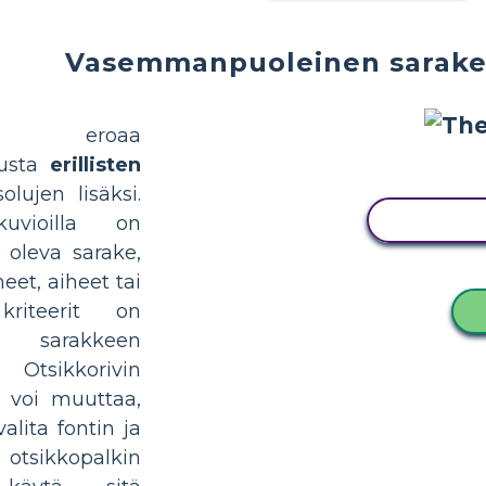
Vasemmanpuoleinen sarake, 
telu eroaa
lusta
erillisten
olujen lisäksi.
KOPIOI 
kuvioilla on
 oleva sarake,
heet, aiheet tai
kriteerit on
n sarakkeen
 Otsikkorivin
i voi muuttaa,
alita fontin ja
a otsikkopalkin