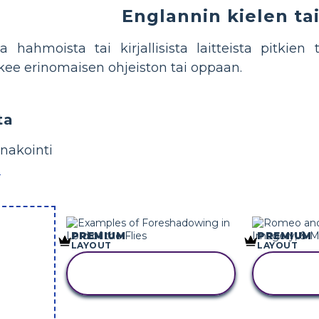
Englannin kielen ta
a hahmoista tai kirjallisista laitteista pitkie
kee erinomaisen ohjeiston tai oppaan.
ta
nakointi
a
PREMIUM
PREMIUM
LAYOUT
LAYOUT
KOPIOI TÄMÄ
KOP
KUVAKÄSIKIRJOITUS
KUVAKÄ