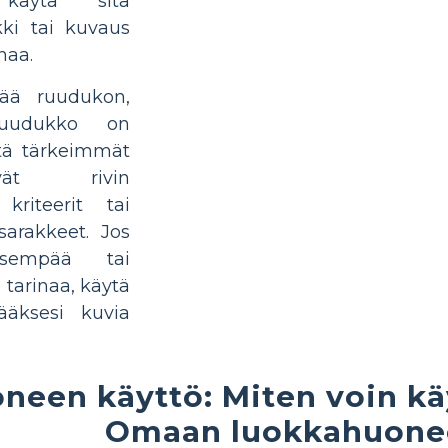
 käytä sitä
kki tai kuvaus
naa.
tää ruudukon,
ruudukko on
ttä tärkeimmät
vät rivin
kriteerit tai
sarakkeet. Jos
lisempää tai
 tarinaa, käytä
tääksesi kuvia
neen käyttö: Miten voin kä
Omaan luokkahuone