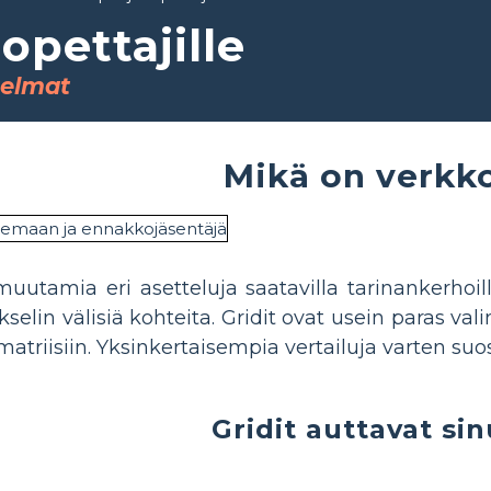
pettajille
telmat
Mikä on verkk
uutamia eri asetteluja saatavilla tarinankerhoill
elin välisiä kohteita. Gridit ovat usein paras valint
ty matriisiin. Yksinkertaisempia vertailuja varten
Gridit auttavat sin