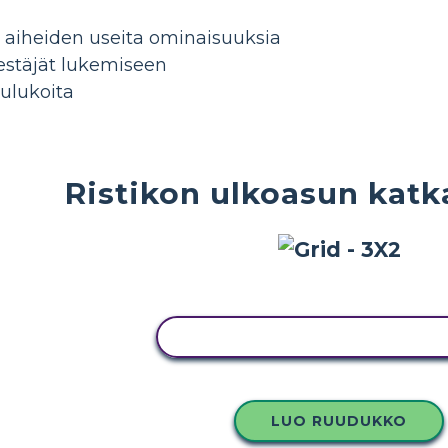
i aiheiden useita ominaisuuksia
jestäjät lukemiseen
aulukoita
Ristikon ulkoasun kat
KOPIOI TÄMÄ KUVAKÄSIKIRJO
LUO RUUDUKKO