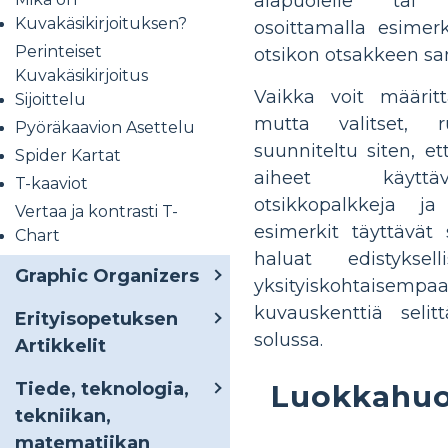
alapuolelle tai
Kuvakäsikirjoituksen?
osoittamalla esimer
Perinteiset
otsikon otsakkeen sa
Kuvakäsikirjoitus
Vaikka voit määrit
Sijoittelu
mutta valitset, 
Pyöräkaavion Asettelu
suunniteltu siten, e
Spider Kartat
aiheet käyttä
T-kaaviot
otsikkopalkkeja ja 
Vertaa ja kontrasti T-
esimerkit täyttävät 
Chart
haluat edistyksel
Graphic Organizers
yksityiskohtaisempaa
kuvauskenttiä selit
Erityisopetuksen
solussa.
Artikkelit
Luokkahuo
Tiede, teknologia,
tekniikan,
matematiikan