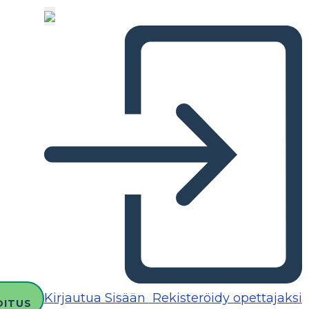
Kirjautua Sisään
Rekisteröidy opettajaksi
OITUS