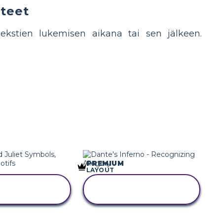
iteet
n tekstien lukemisen aikana tai sen jälkeen.
PREMIUM
LAYOUT
IOI TÄMÄ
KOPIOI TÄMÄ
SIKIRJOITUS
KUVAKÄSIKIRJOITUS