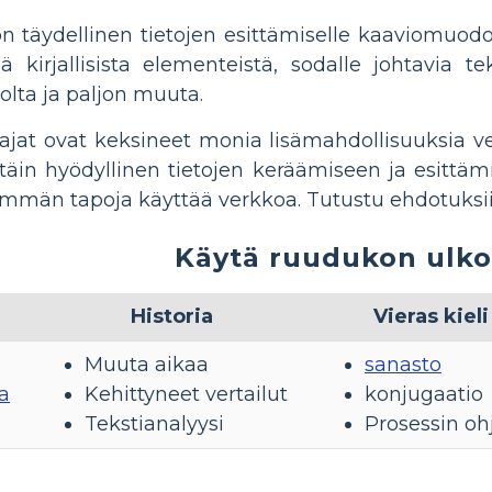
 täydellinen tietojen esittämiselle kaaviomuodoss
ä kirjallisista elementeistä, sodalle johtavia t
lta ja paljon muuta.
ajat ovat keksineet monia lisämahdollisuuksia v
täin hyödyllinen tietojen keräämiseen ja esittä
emmän tapoja käyttää verkkoa. Tutustu ehdotuks
Käytä ruudukon ulko
Historia
Vieras kieli
Muuta aikaa
sanasto
a
Kehittyneet vertailut
konjugaatio
Tekstianalyysi
Prosessin oh