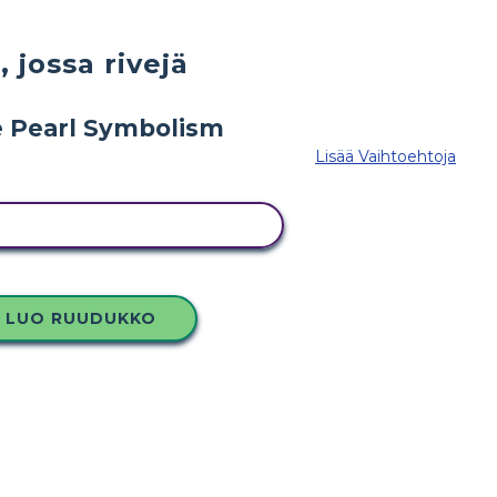
jossa rivejä
Lisää Vaihtoehtoja
TÄMÄ KUVAKÄSIKIRJOITUS
LUO RUUDUKKO