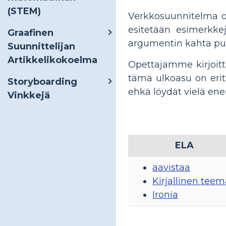
(STEM)
Verkkosuunnitelma on
esitetään esimerkkej
Graafinen
argumentin kahta puo
Suunnittelijan
Artikkelikokoelma
Opettajamme kirjoitt
tämä ulkoasu on erit
Storyboarding
ehkä löydät vielä en
Vinkkejä
ELA
aavistaa
Kirjallinen teem
Ironia