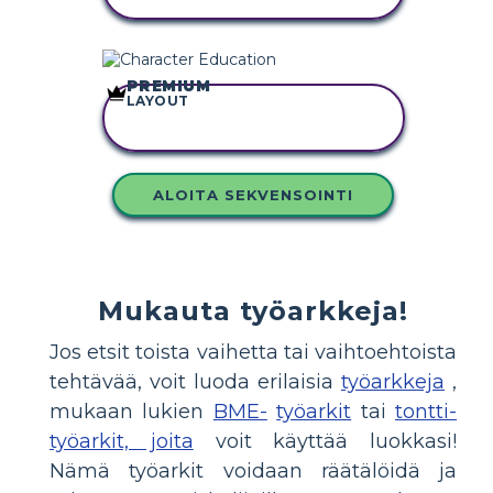
PREMIUM
LAYOUT
KOPIOI TÄMÄ
KUVAKÄSIKIRJOITUS
ALOITA SEKVENSOINTI
Mukauta työarkkeja!
Jos etsit toista vaihetta tai vaihtoehtoista
tehtävää, voit luoda erilaisia
työarkkeja
,
mukaan lukien
BME-
työarkit
tai
tontti-
työarkit, joita
voit käyttää luokkasi!
Nämä työarkit voidaan räätälöidä ja