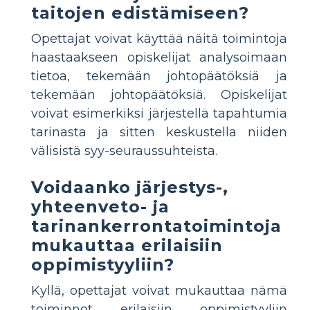
taitojen edistämiseen?
Opettajat voivat käyttää näitä toimintoja
haastaakseen opiskelijat analysoimaan
tietoa, tekemään johtopäätöksiä ja
tekemään johtopäätöksiä. Opiskelijat
voivat esimerkiksi järjestellä tapahtumia
tarinasta ja sitten keskustella niiden
välisistä syy-seuraussuhteista.
Voidaanko järjestys-,
yhteenveto- ja
tarinankerrontatoimintoja
mukauttaa erilaisiin
oppimistyyliin?
Kyllä, opettajat voivat mukauttaa nämä
toiminnot erilaisiin oppimistyyliin