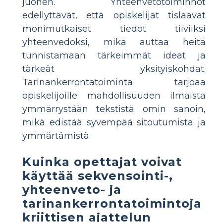
juonen. Yhteenvetotoiminnot
edellyttävät, että opiskelijat tislaavat
monimutkaiset tiedot tiiviiksi
yhteenvedoksi, mikä auttaa heitä
tunnistamaan tärkeimmät ideat ja
tärkeät yksityiskohdat.
Tarinankerrontatoiminta tarjoaa
opiskelijoille mahdollisuuden ilmaista
ymmärrystään tekstistä omin sanoin,
mikä edistää syvempää sitoutumista ja
ymmärtämistä.
Kuinka opettajat voivat
käyttää sekvensointi-,
yhteenveto- ja
tarinankerrontatoimintoja
kriittisen ajattelun