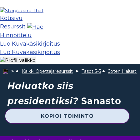
Kotisivu
Resurssit
Hinnoittelu
Luo Kuvakäsikirjoitus
Luo Kuvakäsikirjoitus
Kaikki Opettajaresurssit
Tasot 3-5
Joten Haluat O
Haluatko siis
presidentiksi?
Sanasto
KOPIOI TOIMINTO