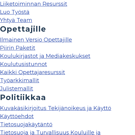
Liiketoiminnan Resurssit
Luo Työstä
Yhtyä Team
Opettajille
Ilmainen Versio Opettajille
Piirin Paketit
Koulukirjastot ja Mediakeskukset
Koulutusistunnot
Kaikki Opettajaresurssit
Työarkkimallit
Julistemallit
Politiikkaa
Kuvakäsikirjoitus Tekijänoikeus ja Käyttö
Käyttöehdot
Tietosuojakäytäntö
Tietosuoja ja Turvallisuus Kouluille ja