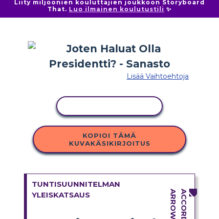
Liity miljoonien kouluttajien joukkoon Storyboard
That.
Luo ilmainen koulutustili
✨
Lisää Vaihtoehtoja
KOPIOI TOIMINTO
KOPIOI TÄMÄ
KUVAKÄSIKIRJOITUS
TUNTISUUNNITELMAN
YLEISKATSAUS