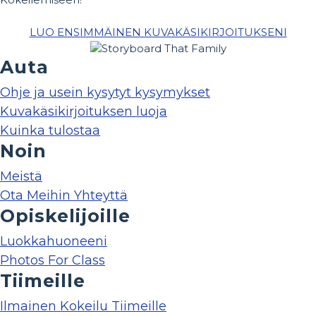
LUO ENSIMMÄINEN KUVAKÄSIKIRJOITUKSENI
Auta
Ohje ja usein kysytyt kysymykset
Kuvakäsikirjoituksen luoja
Kuinka tulostaa
Noin
Meistä
Ota Meihin Yhteyttä
Opiskelijoille
Luokkahuoneeni
Photos For Class
Tiimeille
Ilmainen Kokeilu Tiimeille