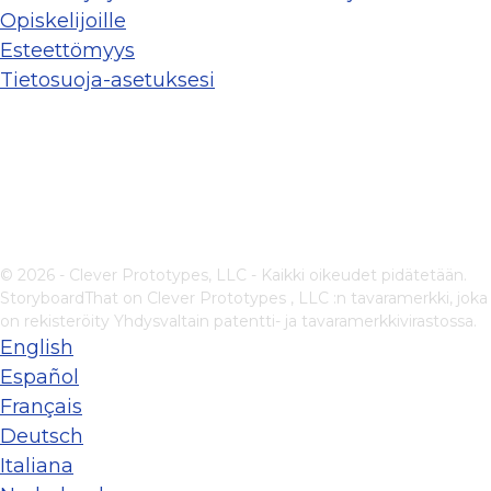
Opiskelijoille
Esteettömyys
Tietosuoja-asetuksesi
© 2026 - Clever Prototypes, LLC - Kaikki oikeudet pidätetään.
StoryboardThat on
Clever Prototypes , LLC
:n tavaramerkki, joka
on rekisteröity Yhdysvaltain patentti- ja tavaramerkkivirastossa.
English
Español
Français
Deutsch
Italiana