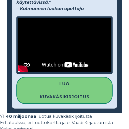
käytettävissä."
– Kolmannen luokan opettaja
LUO
KUVAKÄSIKIRJOITUS
Yli
40 miljoonaa
luotua kuvakäsikirjoitusta
Ei Latauksia, ei Luottokorttia ja ei Vaadi Kirjautumista
Kokeilemiseen!